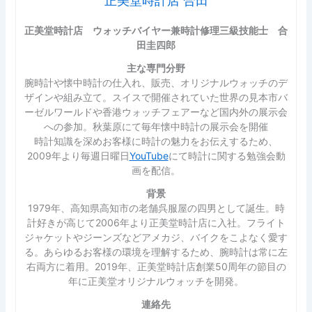
正美堂時計店 合田
正美堂時計店 ウォッチバイヤー兼時計修理三級技能士 合
田圭四郎
主な専門分野
腕時計や懐中時計の仕入れ、販売、オリジナルウォッチのデ
ザインや組み立て。スイスで開催されていた世界の見本市バ
ーゼルワールドや香港ウォッチフェアーなど国内外の展示会
への参加。秋葉原にて毎年懐中時計の展示会を開催
時計知識を深めお客様に時計の魅力をお伝えするため、
2009年より毎週日曜日
YouTube
にて時計に関する勉強会動
画を配信。
背景
1979年、高知県高知市の老舗呉服屋の四男として誕生。時
計好きが高じて2006年より正美堂時計店に入社。フライト
ジャケットやジーンズなどアメカジ、バイクをこよなく愛す
る。あらゆるお客様の環境を理解するため、腕時計は常に左
右両方に着用。2019年、正美堂時計店創業50周年の節目の
年に正美堂オリジナルウォッチを開発。
連絡先