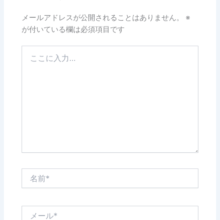
メールアドレスが公開されることはありません。
※
が付いている欄は必須項目です
こ
こ
に
入
力…
名
前
*
メ
ー