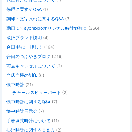
保証および修理について
(1)
修理に関するQ&A
(1)
刻印・文字入れに関するQ&A
(3)
動画にてsyohbidoオリジナル時計勉強会
(356)
取扱ブランド説明
(4)
合田 特に一押し！
(164)
合田のつぶやきブログ
(249)
商品キャンセルについて
(2)
当店自慢の刻印
(6)
懐中時計
(31)
チャールズヒューバート
(2)
懐中時計に関するQ&A
(7)
懐中時計展示会
(7)
手巻き式時計について
(11)
掛け時計に関するＱ＆Ａ
(2)