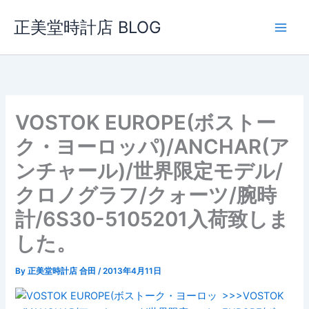
内
正美堂時計店 BLOG
容
を
ス
キ
ッ
プ
VOSTOK EUROPE(ボストー
ク・ヨーロッパ)/ANCHAR(ア
ンチャール)/世界限定モデル/
クロノグラフ/クォーツ/腕時
計/6S30-5105201入荷致しま
した。
By
正美堂時計店 合田
/
2013年4月11日
>>>VOSTOK