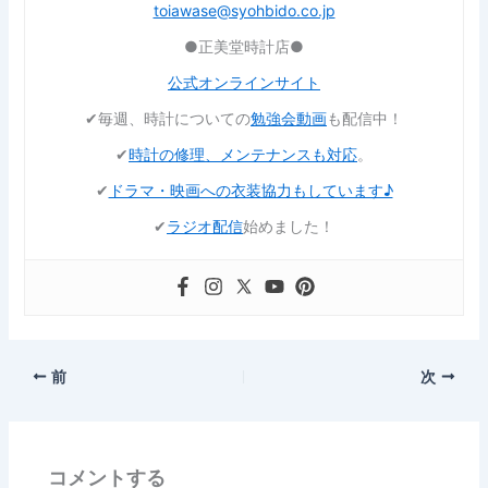
toiawase@syohbido.co.jp
●正美堂時計店●
公式オンラインサイト
✔︎毎週、時計についての
勉強会動画
も配信中！
✔︎
時計の修理、メンテナンスも対応
。
✔︎
ドラマ・映画への衣装協力もしています♪
✔︎
ラジオ配信
始めました！
前
次
コメントする