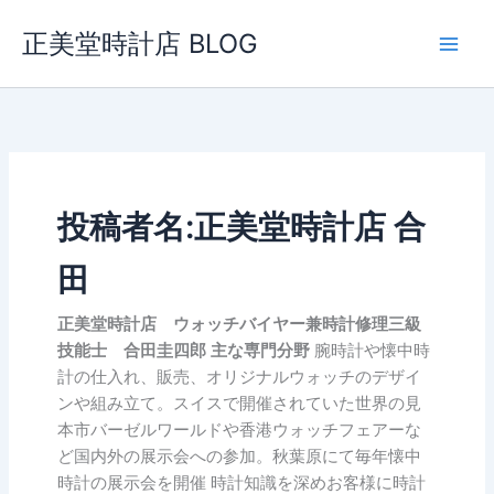
内
正美堂時計店 BLOG
容
を
ス
キ
ッ
プ
投稿者名:正美堂時計店 合
田
正美堂時計店 ウォッチバイヤー兼時計修理三級
技能士 合田圭四郎
主な専門分野
腕時計や懐中時
計の仕入れ、販売、オリジナルウォッチのデザイ
ンや組み立て。スイスで開催されていた世界の見
本市バーゼルワールドや香港ウォッチフェアーな
ど国内外の展示会への参加。秋葉原にて毎年懐中
時計の展示会を開催 時計知識を深めお客様に時計