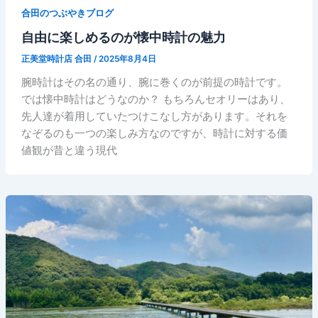
合田のつぶやきブログ
自由に楽しめるのが懐中時計の魅力
正美堂時計店 合田
/
2025年8月4日
腕時計はその名の通り、腕に巻くのが前提の時計です。
では懐中時計はどうなのか？ もちろんセオリーはあり、
先人達が着用していたつけこなし方があります。それを
なぞるのも一つの楽しみ方なのですが、時計に対する価
値観が昔と違う現代