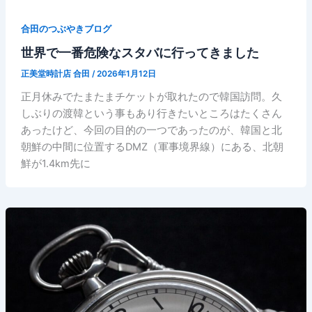
合田のつぶやきブログ
世界で一番危険なスタバに行ってきました
正美堂時計店 合田
/
2026年1月12日
正月休みでたまたまチケットが取れたので韓国訪問。久
しぶりの渡韓という事もあり行きたいところはたくさん
あったけど、今回の目的の一つであったのが、韓国と北
朝鮮の中間に位置するDMZ（軍事境界線）にある、北朝
鮮が1.4km先に