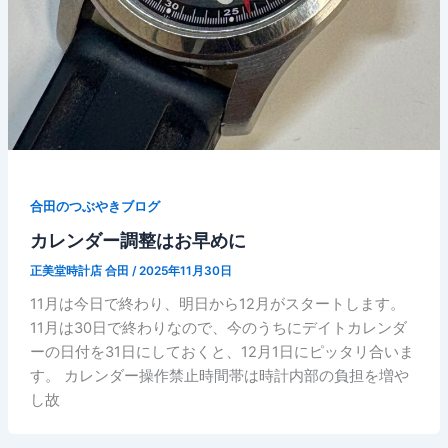
合田のつぶやきブログ
カレンダー調整はお早めに
正美堂時計店 合田
/
2025年11月30日
11月は今日で終わり、明日から12月がスタートします。
11月は30日で終わりなので、今のうちにデイトカレンダ
ーの日付を31日にしておくと、12月1日にピッタリ合いま
す。 カレンダー操作禁止時間帯は時計内部の負担を増や
し故