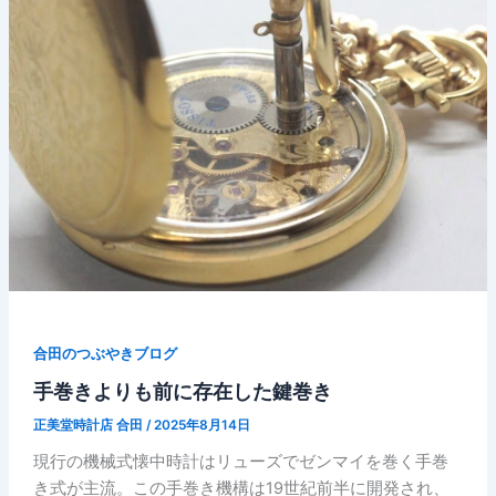
合田のつぶやきブログ
手巻きよりも前に存在した鍵巻き
正美堂時計店 合田
/
2025年8月14日
現行の機械式懐中時計はリューズでゼンマイを巻く手巻
き式が主流。この手巻き機構は19世紀前半に開発され、