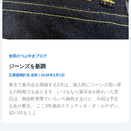
合田のつぶやきブログ
ジーンズを新調
正美堂時計店 合田
/
2026年3月3日
東京で展示会を開催する2月は、個人的にジーンズ買い替
えの時期でもあります。いつもなら展示会が終わった翌
日は、御徒町界隈でいろいろ物色するけど、今回は予定
もあり断念。 ここ3年連続ステュディオ・ダ・ルチザン、
SD-101を […]