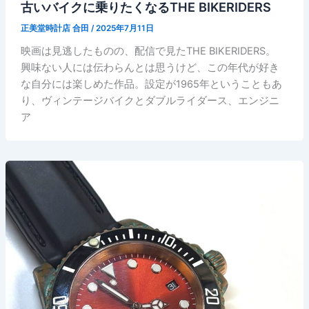
古いバイクに乗りたくなるTHE BIKERIDERS
正美堂時計店 合田
/
2025年7月11日
映画は見逃したものの、配信で見たTHE BIKERIDERS。
興味ない人には伝わらんとは思うけど、この年代が好き
な自分には楽しめた作品。設定が1965年ということもあ
り、ヴィンテージバイクとダブルライダース、エンジニ
ア