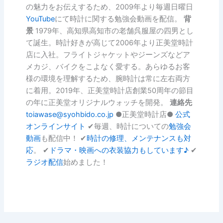
の魅力をお伝えするため、2009年より毎週日曜日
YouTube
にて時計に関する勉強会動画を配信。
背
景
1979年、高知県高知市の老舗呉服屋の四男とし
て誕生。時計好きが高じて2006年より正美堂時計
店に入社。フライトジャケットやジーンズなどア
メカジ、バイクをこよなく愛する。あらゆるお客
様の環境を理解するため、腕時計は常に左右両方
に着用。2019年、正美堂時計店創業50周年の節目
の年に正美堂オリジナルウォッチを開発。
連絡先
toiawase@syohbido.co.jp
●正美堂時計店●
公式
オンラインサイト
✔︎毎週、時計についての
勉強会
動画
も配信中！ ✔︎
時計の修理、メンテナンスも対
応
。 ✔︎
ドラマ・映画への衣装協力もしています♪
✔︎
ラジオ配信
始めました！