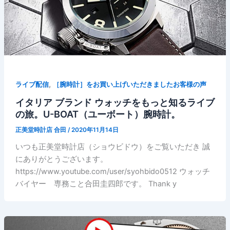
,
ライブ配信
［腕時計］をお買い上げいただきましたお客様の声
イタリア ブランド ウォッチをもっと知るライブ
の旅。U-BOAT（ユーボート）腕時計。
正美堂時計店 合田
/
2020年11月14日
いつも正美堂時計店（ショウビドウ）をご覧いただき 誠
にありがとうございます。
https://www.youtube.com/user/syohbido0512 ウォッチ
バイヤー 専務こと合田圭四郎です。 Thank y