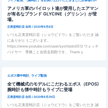
ライブ配信
［腕時計］をお買い上げいただきましたお客様の声
アメリカ軍のパイロット達が愛用したエアマン
が有名なブランド GLYCINE（グリシン）が登
場。
正美堂時計店 合田
/
2020年9月8日
いつも正美堂時計店（ショウビドウ）をご覧いただき 誠
にありがとうございます。
https://www.youtube.com/user/syohbido0512 ウォッチ
バイヤー 専務こと合田圭四郎です。 Thank y
,
エポス懐中時計
ライブ配信
全て機械式のモデルにこだわるエポス（EPOS)
腕時計も懐中時計もライブに登場
正美堂時計店 合田
/
2020年8月29日
いつも正美堂時計店（ショウビドウ）をご覧いただき 誠