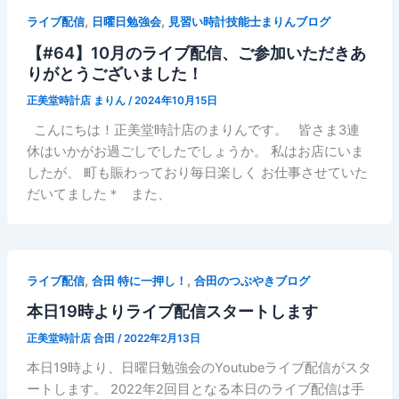
,
,
ライブ配信
日曜日勉強会
見習い時計技能士まりんブログ
【#64】10月のライブ配信、ご参加いただきあ
りがとうございました！
正美堂時計店 まりん
/
2024年10月15日
こんにちは！正美堂時計店のまりんです。 皆さま3連
休はいかがお過ごしでしたでしょうか。 私はお店にいま
したが、 町も賑わっており毎日楽しく お仕事させていた
だいてました＊ また、
,
,
ライブ配信
合田 特に一押し！
合田のつぶやきブログ
本日19時よりライブ配信スタートします
正美堂時計店 合田
/
2022年2月13日
本日19時より、日曜日勉強会のYoutubeライブ配信がスタ
ートします。 2022年2回目となる本日のライブ配信は手