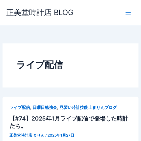
内
正美堂時計店 BLOG
容
を
ス
キ
ッ
プ
ライブ配信
,
,
ライブ配信
日曜日勉強会
見習い時計技能士まりんブログ
【#74】2025年1月ライブ配信で登場した時計
たち。
正美堂時計店 まりん
/
2025年1月27日