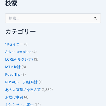
検索
検
索
対
象
カテゴリー
:
19セイコー
(8)
Adventure place
(4)
LCREA(ルクレア)
(3)
MTM時計
(8)
Road Trip
(3)
Ruhla(ルーラ)腕時計
(1)
あの人気商品を再入荷
(1,339)
お届け事例
(4)
お知らせ・ご報告
(10)