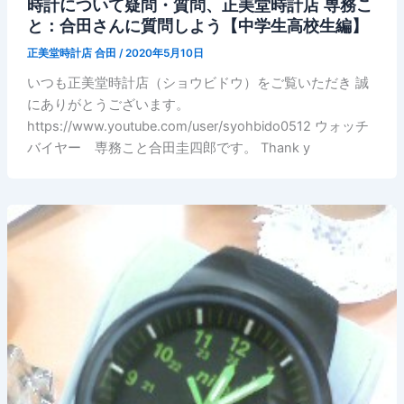
時計について疑問・質問、正美堂時計店 専務こ
と：合田さんに質問しよう【中学生高校生編】
正美堂時計店 合田
/
2020年5月10日
いつも正美堂時計店（ショウビドウ）をご覧いただき 誠
にありがとうございます。
https://www.youtube.com/user/syohbido0512 ウォッチ
バイヤー 専務こと合田圭四郎です。 Thank y