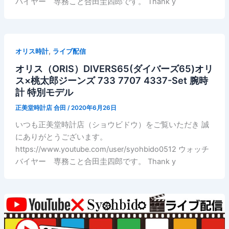
バイヤー 専務こと合田圭四郎です。 Thank y
,
オリス時計
ライブ配信
オリス（ORIS）DIVERS65(ダイバーズ65)オリ
ス×桃太郎ジーンズ 733 7707 4337-Set 腕時
計 特別モデル
正美堂時計店 合田
/
2020年6月26日
いつも正美堂時計店（ショウビドウ）をご覧いただき 誠
にありがとうございます。
https://www.youtube.com/user/syohbido0512 ウォッチ
バイヤー 専務こと合田圭四郎です。 Thank y