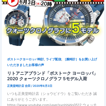
,
,
ボストークヨーロッパ時計
ライブ配信
［腕時計］をお買い上げ
いただきましたお客様の声
リトアニアブランド「ボストーク ヨーロッパ」
2020 クォーツクロノグラフ 5モデル入荷
正美堂時計店 合田
/
2020年6月3日
いつも正美堂時計店（ショウビドウ）をご覧いただき 誠
にありがとうございます。
https://www.youtube.com/user/syohbido0512 ウォッチ