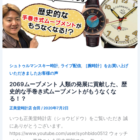
,
,
シュトゥルマンスキー時計
ライブ配信
［腕時計］をお買い上げ
いただきましたお客様の声
2069ムーブメント 人類の発展に貢献した、歴
史的な手巻き式ムーブメントがもうなくな
る！？
正美堂時計店 合田
/
2020年7月2日
いつも正美堂時計店（ショウビドウ）をご覧いただき 誠
にありがとうございます。
https://www.youtube.com/user/syohbido0512 ウォッチ