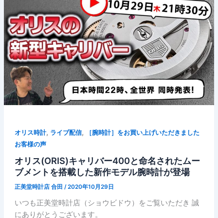
,
,
オリス時計
ライブ配信
［腕時計］をお買い上げいただきました
お客様の声
オリス(ORIS)キャリバー400と命名されたムー
ブメントを搭載した新作モデル腕時計が登場
正美堂時計店 合田
/
2020年10月29日
いつも正美堂時計店（ショウビドウ）をご覧いただき 誠
にありがとうございます。