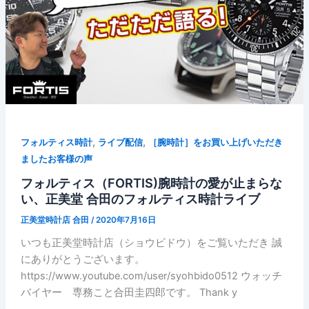
,
,
フォルティス時計
ライブ配信
［腕時計］をお買い上げいただき
ましたお客様の声
フォルティス（FORTIS)腕時計の愛が止まらな
い、正美堂 合田のフォルティス時計ライブ
正美堂時計店 合田
/
2020年7月16日
いつも正美堂時計店（ショウビドウ）をご覧いただき 誠
にありがとうございます。
https://www.youtube.com/user/syohbido0512 ウォッチ
バイヤー 専務こと合田圭四郎です。 Thank y