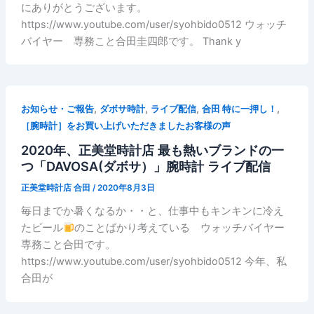
にありがとうございます。
https://www.youtube.com/user/syohbido0512 ウォッチ
バイヤー 専務こと合田圭四郎です。 Thank y
,
,
,
,
お知らせ・ご報告
ダボサ時計
ライブ配信
合田 特に一押し！
［腕時計］をお買い上げいただきましたお客様の声
2020年、正美堂時計店 最も熱いブランドの一
つ「DAVOSA(ダボサ）」腕時計 ライブ配信
正美堂時計店 合田
/
2020年8月3日
毎日までか暑くなるか・・と、仕事中もキンキンに冷え
たビール
のことばかり考えている ウォッチバイヤー
専務こと合田です。
https://www.youtube.com/user/syohbido0512 今年、私
合田が