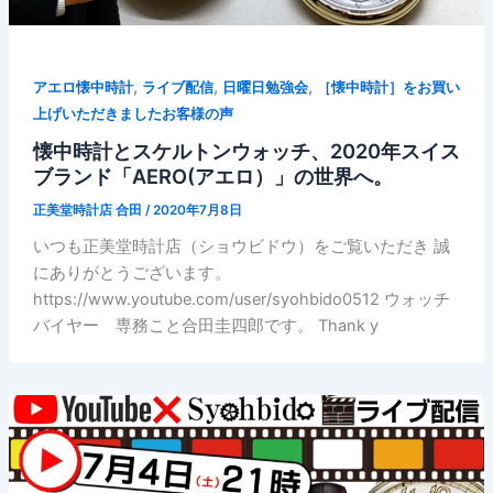
,
,
,
アエロ懐中時計
ライブ配信
日曜日勉強会
［懐中時計］をお買い
上げいただきましたお客様の声
懐中時計とスケルトンウォッチ、2020年スイス
ブランド「AERO(アエロ）」の世界へ。
正美堂時計店 合田
/
2020年7月8日
いつも正美堂時計店（ショウビドウ）をご覧いただき 誠
にありがとうございます。
https://www.youtube.com/user/syohbido0512 ウォッチ
バイヤー 専務こと合田圭四郎です。 Thank y