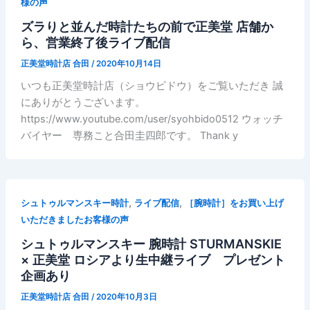
様の声
ズラりと並んだ時計たちの前で正美堂 店舗か
ら、営業終了後ライブ配信
正美堂時計店 合田
/
2020年10月14日
いつも正美堂時計店（ショウビドウ）をご覧いただき 誠
にありがとうございます。
https://www.youtube.com/user/syohbido0512 ウォッチ
バイヤー 専務こと合田圭四郎です。 Thank y
,
,
シュトゥルマンスキー時計
ライブ配信
［腕時計］をお買い上げ
いただきましたお客様の声
シュトゥルマンスキー 腕時計 STURMANSKIE
× 正美堂 ロシアより生中継ライブ プレゼント
企画あり
正美堂時計店 合田
/
2020年10月3日