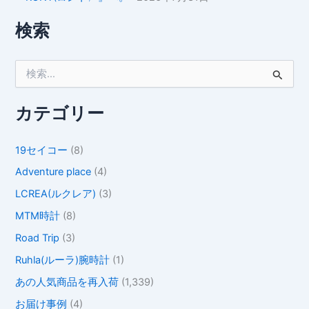
検索
検
索
対
象
カテゴリー
:
19セイコー
(8)
Adventure place
(4)
LCREA(ルクレア)
(3)
MTM時計
(8)
Road Trip
(3)
Ruhla(ルーラ)腕時計
(1)
あの人気商品を再入荷
(1,339)
お届け事例
(4)