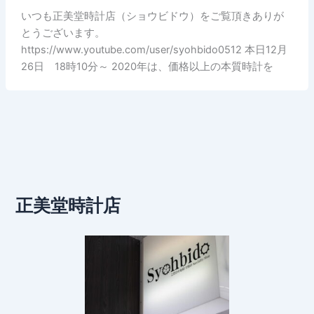
いつも正美堂時計店（ショウビドウ）をご覧頂きありが
とうございます。
https://www.youtube.com/user/syohbido0512 本日12月
26日 18時10分～ 2020年は、価格以上の本質時計を
正美堂時計店