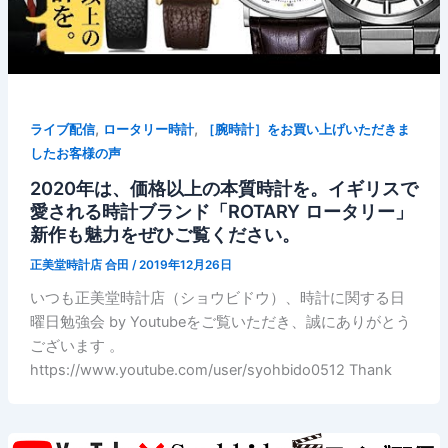
,
,
ライブ配信
ロータリー時計
［腕時計］をお買い上げいただきま
したお客様の声
2020年は、価格以上の本質時計を。イギリスで
愛される時計ブランド「ROTARY ロータリー」
新作も魅力をぜひご覧ください。
正美堂時計店 合田
/
2019年12月26日
いつも正美堂時計店（ショウビドウ）、時計に関する日
曜日勉強会 by Youtubeをご覧いただき、誠にありがとう
ございます 。
https://www.youtube.com/user/syohbido0512 Thank