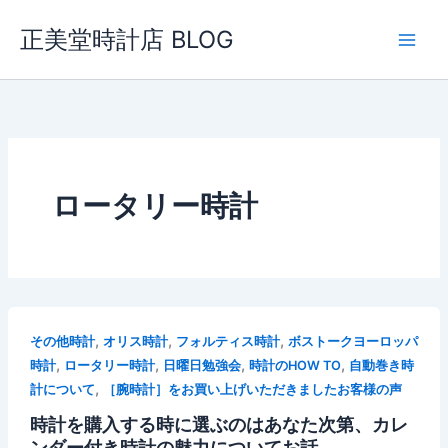
内
正美堂時計店 BLOG
容
を
ス
キ
ッ
プ
ロータリー時計
,
,
,
その他時計
オリス時計
フォルティス時計
ボストークヨーロッパ
,
,
,
,
時計
ロータリー時計
日曜日勉強会
時計のHOW TO
自動巻き時
,
計について
［腕時計］をお買い上げいただきましたお客様の声
時計を購入する時に選ぶのはあなた次第、カレ
ンダー付き時計の魅力についてお話。