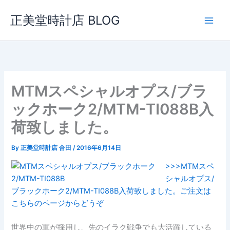
内
正美堂時計店 BLOG
容
を
ス
キ
ッ
プ
MTMスペシャルオプス/ブラ
ックホーク2/MTM-TI088B入
荷致しました。
By
正美堂時計店 合田
/
2016年6月14日
>>>MTMスペ
シャルオプス/
ブラックホーク2/MTM-TI088B入荷致しました。ご注文は
こちらのページからどうぞ
世界中の軍が採用し、先のイラク戦争でも大活躍している