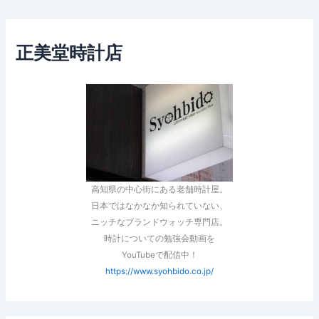
正美堂時計店
高知県の中心街にある老舗時計屋。
日本ではなかなか知られていない、
ニッチなブランドウォッチ専門店。
時計についての勉強会動画を
YouTubeで配信中！
https://www.syohbido.co.jp/