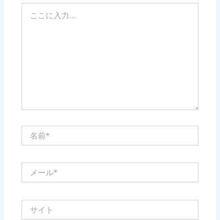
こ
こ
に
入
力…
名
前
*
メ
ー
ル
*
サ
イ