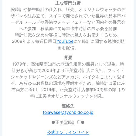
主な専門分野
腕時計や懐中時計の仕入れ、販売、オリジナルウォッチのデ
ザインや組み立て。スイスで開催されていた世界の見本市バ
ーゼルワールドや香港ウォッチフェアーなど国内外の展示会
への参加。秋葉原にて毎年懐中時計の展示会を開催
時計知識を深めお客様に時計の魅力をお伝えするため、
2009年より毎週日曜日
YouTube
にて時計に関する勉強会動
画を配信。
背景
1979年、高知県高知市の老舗呉服屋の四男として誕生。時
計好きが高じて2006年より正美堂時計店に入社。フライト
ジャケットやジーンズなどアメカジ、バイクをこよなく愛す
る。あらゆるお客様の環境を理解するため、腕時計は常に左
右両方に着用。2019年、正美堂時計店創業50周年の節目の
年に正美堂オリジナルウォッチを開発。
連絡先
toiawase@syohbido.co.jp
●正美堂時計店●
公式オンラインサイト