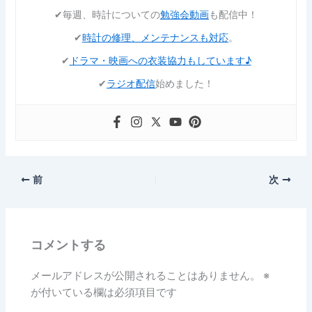
✔︎毎週、時計についての
勉強会動画
も配信中！
✔︎
時計の修理、メンテナンスも対応
。
✔︎
ドラマ・映画への衣装協力もしています♪
✔︎
ラジオ配信
始めました！
前
次
コメントする
メールアドレスが公開されることはありません。
※
が付いている欄は必須項目です