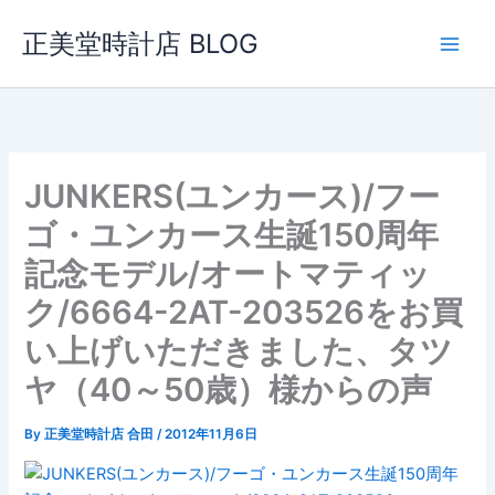
内
正美堂時計店 BLOG
容
を
ス
キ
ッ
プ
JUNKERS(ユンカース)/フー
ゴ・ユンカース生誕150周年
記念モデル/オートマティッ
ク/6664-2AT-203526をお買
い上げいただきました、タツ
ヤ（40～50歳）様からの声
By
正美堂時計店 合田
/
2012年11月6日