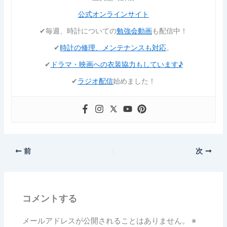
公式オンラインサイト
✔︎毎週、時計についての
勉強会動画
も配信中！
✔︎
時計の修理、メンテナンスも対応
。
✔︎
ドラマ・映画への衣装協力もしています♪
✔︎
ラジオ配信
始めました！
前
次
コメントする
メールアドレスが公開されることはありません。
※