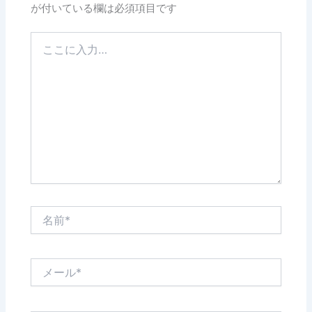
が付いている欄は必須項目です
こ
こ
に
入
力…
名
前
*
メ
ー
ル
*