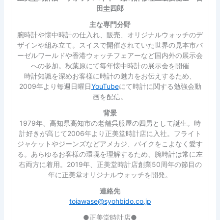
田圭四郎
主な専門分野
腕時計や懐中時計の仕入れ、販売、オリジナルウォッチのデ
ザインや組み立て。スイスで開催されていた世界の見本市バ
ーゼルワールドや香港ウォッチフェアーなど国内外の展示会
への参加。秋葉原にて毎年懐中時計の展示会を開催
時計知識を深めお客様に時計の魅力をお伝えするため、
2009年より毎週日曜日
YouTube
にて時計に関する勉強会動
画を配信。
背景
1979年、高知県高知市の老舗呉服屋の四男として誕生。時
計好きが高じて2006年より正美堂時計店に入社。フライト
ジャケットやジーンズなどアメカジ、バイクをこよなく愛す
る。あらゆるお客様の環境を理解するため、腕時計は常に左
右両方に着用。2019年、正美堂時計店創業50周年の節目の
年に正美堂オリジナルウォッチを開発。
連絡先
toiawase@syohbido.co.jp
●正美堂時計店●