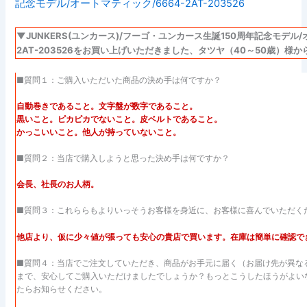
▼JUNKERS(ユンカース)/フーゴ・ユンカース生誕150周年記念モデル/
2AT-203526をお買い上げいただきました、タツヤ（40～50歳）様か
■質問１：ご購入いただいた商品の決め手は何ですか？
自動巻きであること。文字盤が数字であること。
黒いこと。ピカピカでないこと。皮ベルトであること。
かっこいいこと。他人が持っていないこと。
■質問２：当店で購入しようと思った決め手は何ですか？
会長、社長のお人柄。
■質問３：これららもよりいっそうお客様を身近に、お客様に喜んでいただく
他店より、仮に少々値が張っても安心の貴店で買います。在庫は簡単に確認で
■質問４：当店でご注文していただき、商品がお手元に届く（お届け先が異な
まで、安心してご購入いただけましたでしょうか？もっとこうしたほうがよい
たらお知らせください。