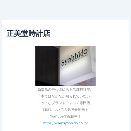
正美堂時計店
高知県の中心街にある老舗時計屋。
日本ではなかなか知られていない、
ニッチなブランドウォッチ専門店。
時計についての勉強会動画を
YouTubeで配信中！
https://www.syohbido.co.jp/