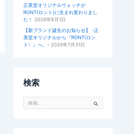
掛けいただけると幸いでございま
正美堂オリジナルウォッチが
す。
RONT(ロント)に生まれ変わりまし
た！
2026年8月1日
今後ともどうぞよろしくお願いい
たします。
【新ブランド誕生のお知らせ】 -正
美堂オリジナルから『RONT(ロン
正美堂時計店スタッフ
ト〉』へ。-
2026年7月31日
検索
検
索
対
象
: