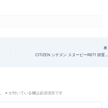
CITIZEN シチズン スヌーピーR671 掛置き兼用防水クロック ホワイト 【4KG671-M03】をお買い上げいただきました、ぴー(30～40歳)様からの声
。
※
が付いている欄は必須項目です