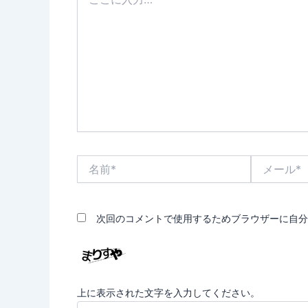
こ
に
入
力…
名
メ
前
ー
*
ル
*
次回のコメントで使用するためブラウザーに自分
上に表示された文字を入力してください。