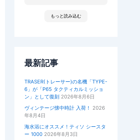
た ゴメンなさい 小心者ですか
ったり、何かあればいつでもお気
らただただ拝見しただけです素敵
軽にご相談ください！
な時間でした
もっと読み込む
高知 あと何回伺う事があるだ
今後ともどうぞよろしくお願いい
ろ 船舶に関わる事が無くなった
たします。
ら 終わりかな 特殊な企業があ
重ねてではございますがこの度は
って大好きな土地です 腕時計
ご来店いただきありがとうござい
安物しか買えないですけど シチ
ました。
ズンの機械が好きですね
セイコーのオートクォーツ 褒め
最新記事
正美堂スタッフ
てもらえた！
オーナーからの返信
TRASER(トレーサー)の名機「TYPE-
k様
6」が「P65 タクティカルミッショ
この度は嬉しい評価をいただき誠
ン」として復刻
2026年8月6日
にありがとうございます。
YouTubeの動画もご覧いただい
ヴィンテージ懐中時計 入荷！
2026
ているとのことで、スタッフ一同
年8月4日
大変嬉しい気持ちでございます。
海水浴にオススメ！ティソ シースタ
次お越しの際はぜひお話しさせて
ー 1000
2026年8月3日
いただきたいので宜しければお声