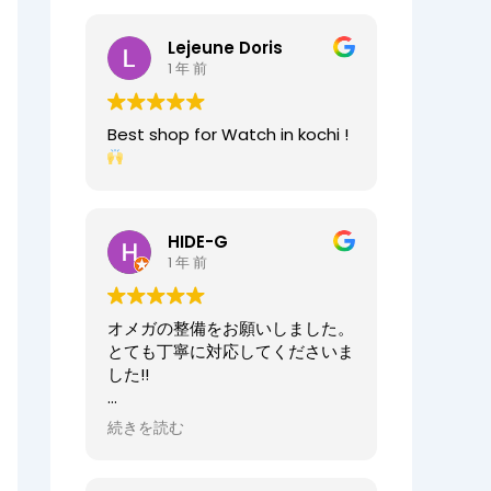
2025/07/25
今日もベルト交換にお伺いしまし
Lejeune Doris
た。店員の方が親切なのに加え、
1 年 前
時計がお好きなのが伝わってきま
すし、寄り添った接客をしてくれ
ましたので、買い物が気持ちよく
Best shop for Watch in kochi !
できました。また、おすすめ通り
交換したベルトもガラッと雰囲気
が変わりましたが、新たな魅力を
発見することができました。好き
と仕事がマッチしたご商売は人の
HIDE-G
心を豊かにするんだなぁと感じ入
1 年 前
りました。ありがとうございま
す。
オメガの整備をお願いしました。
オーナーからの返信
とても丁寧に対応してくださいま
先日はベルト調整のご依頼誠にあ
した!!
りがとうございます。
店内も楽しんでいただけて何より
オーナーからの返信
続きを読む
でございます。
HIDE-G様
またの機会にぜひご来店ください
お世話になっております。