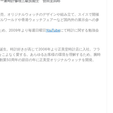
ヤー兼時計修理三級技能士 合田圭四郎
販売、オリジナルウォッチのデザインや組み立て。スイスで開催
ゼルワールドや香港ウォッチフェアーなど国内外の展示会への参
め、2009年より毎週日曜日
YouTube
にて時計に関する勉強会
て誕生。時計好きが高じて2006年より正美堂時計店に入社。フラ
をこよなく愛する。あらゆるお客様の環境を理解するため、腕時
店創業50周年の節目の年に正美堂オリジナルウォッチを開発。