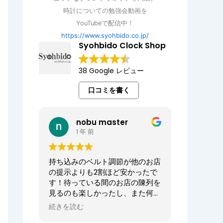
時計についての勉強会動画を
YouTubeで配信中！
https://www.syohbido.co.jp/
Syohbido Clock Shop
38 Google レビュー
口コミを書く
nobu master
1 年 前
持ち込みのベルト調節が他のお店
の提示よりも2割ほど安かったで
す！待っている間のお店の陳列を
見るのも楽しかったし、また何か
あればお願いしたいお店でした。
続きを読む