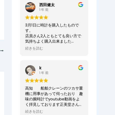
ませ。
西田健太
正美堂時計店でございます。
1 年 前
この度は大切な時計の修理をお任
せいただき誠にありがとうござい
3月1日に時計を購入したもので
ます。
す。
また、嬉しい口コミも誠にありが
店員さん2人ともとても良い方で
とうございます！！
気持ちよく購入出来ました
何度も来ていただき申し訳ござい
ありがとうございました
ませんでした。
続きを読む
次
オーナーからの返信
今後ともまた修理やオーバーホー
ニシケンTV様、
ル等、永くお付き合いいただけま
k
この度は数ある時計店の中から当
すと幸いです。
1 年 前
店へご来店いただき誠にありがと
どうぞよろしくお願いいたしま
うございました。
す。
また、嬉しいまで、誠に口コミい
高知 船舶クレーンのツカサ重
ただきありがとうございます。
正美堂時計店スタッフ
機に用事があって伺ったおり 趣
味の腕時計でyoutube動画をよ
大切な時計選びにお立ち会いでき
く拝見しております正美堂さん
てとても嬉しかったです
へ 冷やかしで伺ってしまいまし
またベルトのサイズが合わなくな
続きを読む