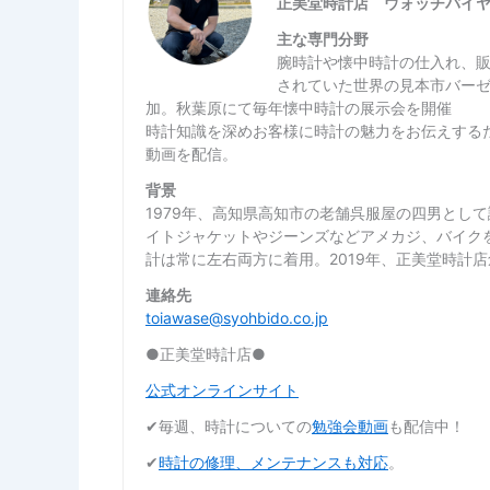
正美堂時計店 ウォッチバイ
主な専門分野
腕時計や懐中時計の仕入れ、
されていた世界の見本市バー
加。秋葉原にて毎年懐中時計の展示会を開催
時計知識を深めお客様に時計の魅力をお伝えするた
動画を配信。
背景
1979年、高知県高知市の老舗呉服屋の四男とし
イトジャケットやジーンズなどアメカジ、バイク
計は常に左右両方に着用。2019年、正美堂時計
連絡先
toiawase@syohbido.co.jp
●正美堂時計店●
公式オンラインサイト
✔︎毎週、時計についての
勉強会動画
も配信中！
✔︎
時計の修理、メンテナンスも対応
。