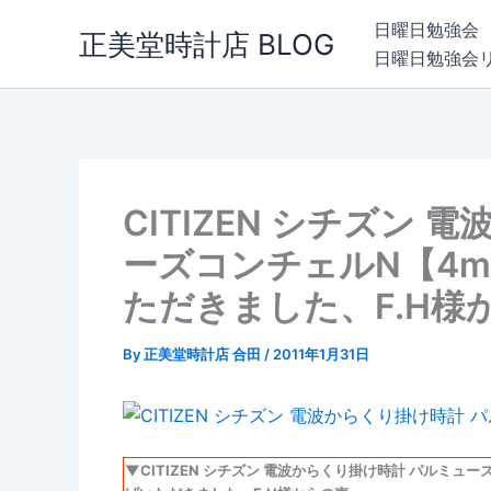
内
日曜日勉強会
正美堂時計店 BLOG
容
日曜日勉強会
を
ス
キ
ッ
プ
CITIZEN シチズン
ーズコンチェルN【4m
ただきました、F.H様
By
正美堂時計店 合田
/
2011年1月31日
▼CITIZEN シチズン 電波からくり掛け時計 パルミュー