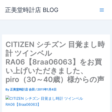
内
正美堂時計店 BLOG
容
を
ス
キ
ッ
プ
CITIZEN シチズン 目覚まし時
計 ツインベル
RA06【8raa06063】をお買
い上げいただきました、
piro（30～40歳）様からの声
By
正美堂時計店 合田
/
2011年1月4日