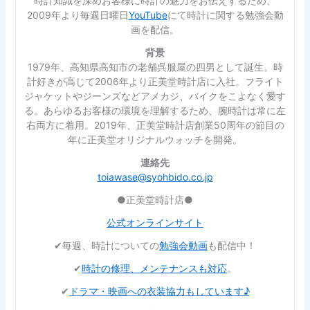
時計知識を深めお客様に時計の魅力をお伝えするため、
2009年より毎週日曜日
YouTube
にて時計に関する勉強会動
画を配信。
背景
1979年、高知県高知市の老舗呉服屋の四男として誕生。時
計好きが高じて2006年より正美堂時計店に入社。フライト
ジャケットやジーンズなどアメカジ、バイクをこよなく愛す
る。あらゆるお客様の環境を理解するため、腕時計は常に左
右両方に着用。2019年、正美堂時計店創業50周年の節目の
年に正美堂オリジナルウォッチを開発。
連絡先
toiawase@syohbido.co.jp
●正美堂時計店●
公式オンラインサイト
✔︎毎週、時計についての
勉強会動画
も配信中！
✔︎
時計の修理、メンテナンスも対応
。
✔︎
ドラマ・映画への衣装協力もしています♪