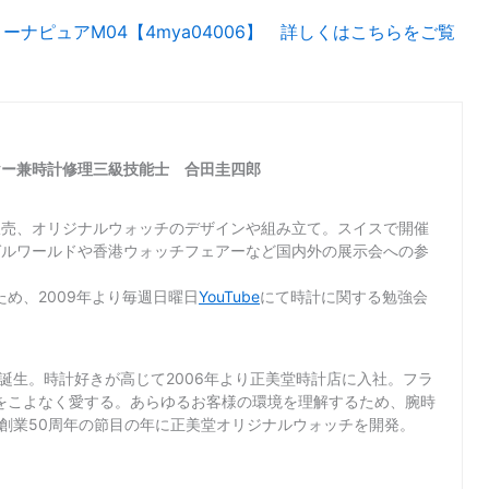
ムリーナピュアM04【4mya04006】 詳しくはこちらをご覧
ヤー兼時計修理三級技能士 合田圭四郎
販売、オリジナルウォッチのデザインや組み立て。スイスで開催
ゼルワールドや香港ウォッチフェアーなど国内外の展示会への参
め、2009年より毎週日曜日
YouTube
にて時計に関する勉強会
て誕生。時計好きが高じて2006年より正美堂時計店に入社。フラ
をこよなく愛する。あらゆるお客様の環境を理解するため、腕時
店創業50周年の節目の年に正美堂オリジナルウォッチを開発。