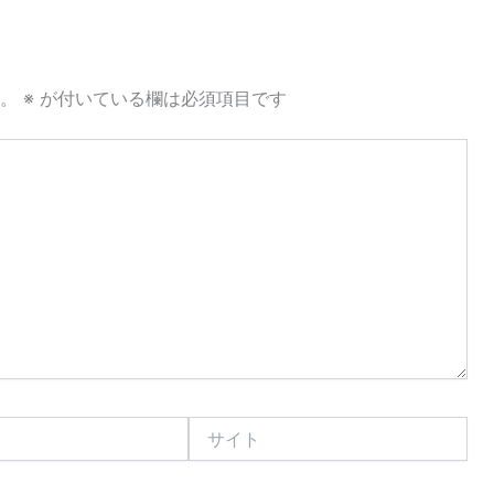
。
※
が付いている欄は必須項目です
サ
イ
ト