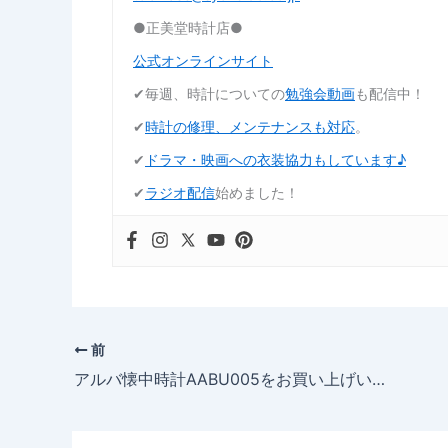
●正美堂時計店●
公式オンラインサイト
✔︎毎週、時計についての
勉強会動画
も配信中！
✔︎
時計の修理、メンテナンスも対応
。
✔︎
ドラマ・映画への衣装協力もしています♪
✔︎
ラジオ配信
始めました！
前
アルバ懐中時計AABU005をお買い上げいただきました、赤い稲妻ライダー(50～60歳)様からの声