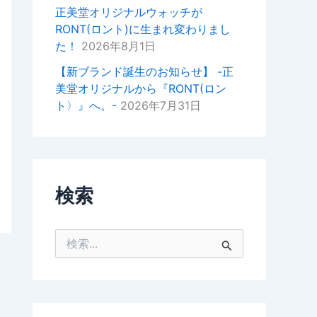
掛けいただけると幸いでございま
正美堂オリジナルウォッチが
す。
RONT(ロント)に生まれ変わりまし
た！
2026年8月1日
今後ともどうぞよろしくお願いい
たします。
【新ブランド誕生のお知らせ】 -正
美堂オリジナルから『RONT(ロン
正美堂時計店スタッフ
ト〉』へ。-
2026年7月31日
検索
検
索
対
象
: