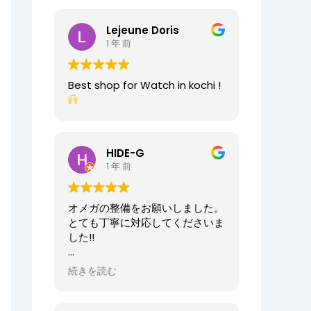
2025/07/25
今日もベルト交換にお伺いしまし
Lejeune Doris
た。店員の方が親切なのに加え、
1 年 前
時計がお好きなのが伝わってきま
すし、寄り添った接客をしてくれ
ましたので、買い物が気持ちよく
Best shop for Watch in kochi !
できました。また、おすすめ通り
交換したベルトもガラッと雰囲気
が変わりましたが、新たな魅力を
発見することができました。好き
と仕事がマッチしたご商売は人の
HIDE-G
心を豊かにするんだなぁと感じ入
1 年 前
りました。ありがとうございま
す。
オメガの整備をお願いしました。
オーナーからの返信
とても丁寧に対応してくださいま
先日はベルト調整のご依頼誠にあ
した!!
りがとうございます。
店内も楽しんでいただけて何より
オーナーからの返信
続きを読む
でございます。
HIDE-G様
またの機会にぜひご来店ください
お世話になっております。