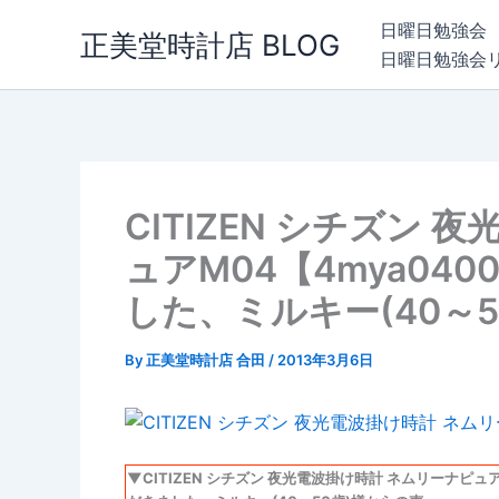
内
日曜日勉強会
正美堂時計店 BLOG
容
日曜日勉強会
を
ス
キ
ッ
プ
CITIZEN シチズン
ュアM04【4mya04
した、ミルキー(40～
By
正美堂時計店 合田
/
2013年3月6日
▼CITIZEN シチズン 夜光電波掛け時計 ネムリーナピュ