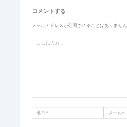
コメントする
メールアドレスが公開されることはありません
こ
こ
に
入
力…
名
メ
前
ー
*
ル
*