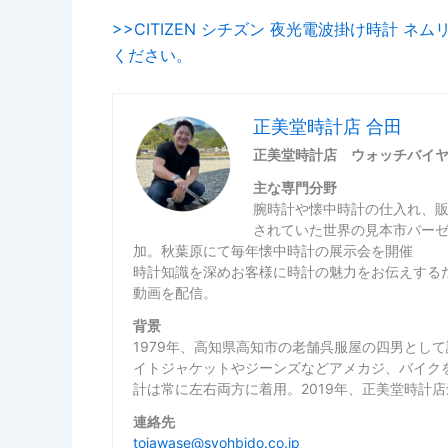
>>CITIZEN シチズン 夜光電波掛け時計 ネ
ください。
正美堂時計店 合田
正美堂時計店 ウォッチバイ
主な専門分野
腕時計や懐中時計の仕入れ、
されていた世界の見本市バー
加。秋葉原にて毎年懐中時計の展示会を開催
時計知識を深めお客様に時計の魅力をお伝えするた
動画を配信。
背景
1979年、高知県高知市の老舗呉服屋の四男とし
イトジャケットやジーンズなどアメカジ、バイク
計は常に左右両方に着用。2019年、正美堂時計
連絡先
toiawase@syohbido.co.jp