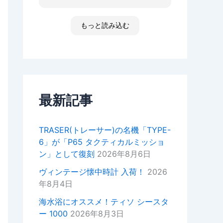
た ゴメンなさい 小心者ですか
ったり、何かあればいつでもお気
らただただ拝見しただけです素敵
軽にご相談ください！
な時間でした
もっと読み込む
高知 あと何回伺う事があるだ
今後ともどうぞよろしくお願いい
ろ 船舶に関わる事が無くなった
たします。
ら 終わりかな 特殊な企業があ
重ねてではございますがこの度は
って大好きな土地です 腕時計
ご来店いただきありがとうござい
安物しか買えないですけど シチ
ました。
ズンの機械が好きですね
セイコーのオートクォーツ 褒め
最新記事
正美堂スタッフ
てもらえた！
オーナーからの返信
TRASER(トレーサー)の名機「TYPE-
k様
6」が「P65 タクティカルミッショ
この度は嬉しい評価をいただき誠
ン」として復刻
2026年8月6日
にありがとうございます。
YouTubeの動画もご覧いただい
ヴィンテージ懐中時計 入荷！
2026
ているとのことで、スタッフ一同
年8月4日
大変嬉しい気持ちでございます。
海水浴にオススメ！ティソ シースタ
次お越しの際はぜひお話しさせて
ー 1000
2026年8月3日
いただきたいので宜しければお声