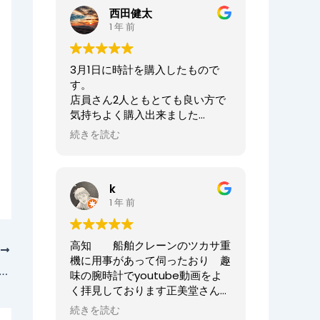
ませ。
西田健太
正美堂時計店でございます。
1 年 前
この度は大切な時計の修理をお任
せいただき誠にありがとうござい
3月1日に時計を購入したもので
ます。
す。
また、嬉しい口コミも誠にありが
店員さん2人ともとても良い方で
とうございます！！
気持ちよく購入出来ました
何度も来ていただき申し訳ござい
ありがとうございました
ませんでした。
続きを読む
オーナーからの返信
今後ともまた修理やオーバーホー
ニシケンTV様、
ル等、永くお付き合いいただけま
k
この度は数ある時計店の中から当
すと幸いです。
1 年 前
店へご来店いただき誠にありがと
どうぞよろしくお願いいたしま
うございました。
す。
また、嬉しいまで、誠に口コミい
高知 船舶クレーンのツカサ重
ただきありがとうございます。
次
正美堂時計店スタッフ
機に用事があって伺ったおり 趣
ハンターケース/シルバーカラー/55639AA01をお買い上げいただきました、小七郎(20～30歳)様からの声
味の腕時計でyoutube動画をよ
大切な時計選びにお立ち会いでき
く拝見しております正美堂さん
てとても嬉しかったです
へ 冷やかしで伺ってしまいまし
またベルトのサイズが合わなくな
続きを読む