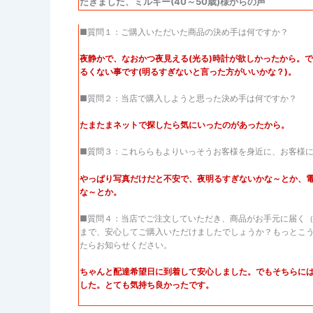
だきました、ミルキー(40～50歳)様からの声
■質問１：ご購入いただいた商品の決め手は何ですか？
夜静かで、なおかつ夜見える(光る)時計が欲しかったから。
るくない事です(明るすぎないと言った方がいいかな？)。
■質問２：当店で購入しようと思った決め手は何ですか？
たまたまネットで探したら気にいったのがあったから。
■質問３：これららもよりいっそうお客様を身近に、お客様
やっぱり写真だけだと不安で、夜明るすぎないかな～とか、
な～とか。
■質問４：当店でご注文していただき、商品がお手元に届く
まで、安心してご購入いただけましたでしょうか？もっとこ
たらお知らせください。
ちゃんと配達希望日に到着して安心しました。でもそちらに
した。とても気持ち良かったです。