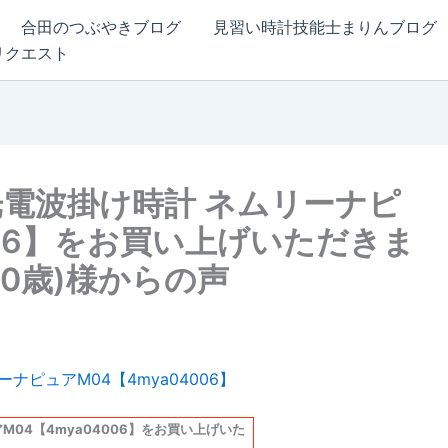
合田のつぶやきブログ
見習い時計技能士まりんブログ
リクエスト
 夜光電波掛け時計 ネムリーナピ
006】をお買い上げいただきま
50歳)様からの声
アM04【4mya04006】をお買い上げいた