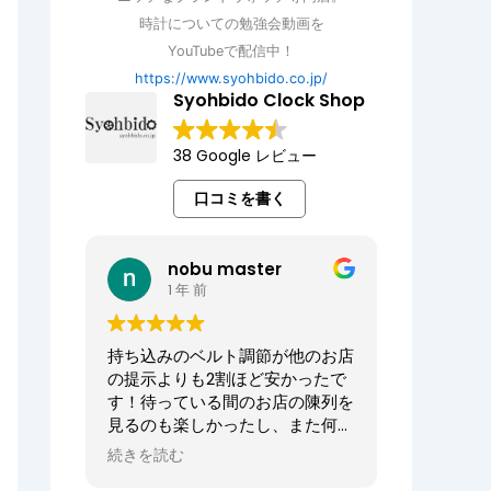
時計についての勉強会動画を
YouTubeで配信中！
https://www.syohbido.co.jp/
Syohbido Clock Shop
38 Google レビュー
口コミを書く
nobu master
1 年 前
持ち込みのベルト調節が他のお店
の提示よりも2割ほど安かったで
す！待っている間のお店の陳列を
見るのも楽しかったし、また何か
あればお願いしたいお店でした。
続きを読む