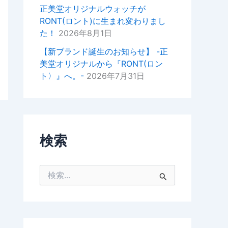
掛けいただけると幸いでございま
正美堂オリジナルウォッチが
す。
RONT(ロント)に生まれ変わりまし
た！
2026年8月1日
今後ともどうぞよろしくお願いい
たします。
【新ブランド誕生のお知らせ】 -正
美堂オリジナルから『RONT(ロン
正美堂時計店スタッフ
ト〉』へ。-
2026年7月31日
検索
検
索
対
象
: