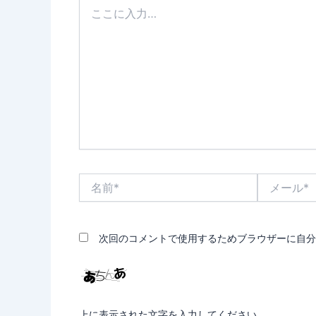
こ
こ
に
入
力…
名
メ
前
ー
*
ル
*
次回のコメントで使用するためブラウザーに自分
上に表示された文字を入力してください。