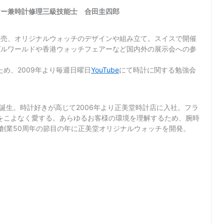
ヤー兼時計修理三級技能士 合田圭四郎
販売、オリジナルウォッチのデザインや組み立て。スイスで開催
ゼルワールドや香港ウォッチフェアーなど国内外の展示会への参
め、2009年より毎週日曜日
YouTube
にて時計に関する勉強会
て誕生。時計好きが高じて2006年より正美堂時計店に入社。フラ
をこよなく愛する。あらゆるお客様の環境を理解するため、腕時
店創業50周年の節目の年に正美堂オリジナルウォッチを開発。