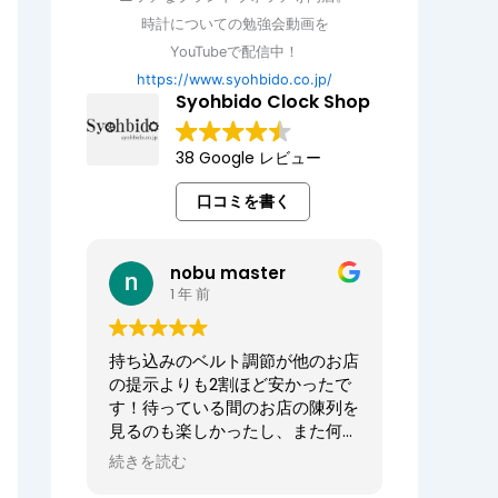
時計についての勉強会動画を
YouTubeで配信中！
https://www.syohbido.co.jp/
Syohbido Clock Shop
38 Google レビュー
口コミを書く
nobu master
1 年 前
持ち込みのベルト調節が他のお店
の提示よりも2割ほど安かったで
す！待っている間のお店の陳列を
見るのも楽しかったし、また何か
あればお願いしたいお店でした。
続きを読む