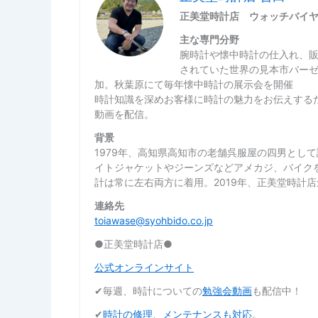
正美堂時計店 ウォッチバイ
主な専門分野
腕時計や懐中時計の仕入れ、
されていた世界の見本市バー
加。秋葉原にて毎年懐中時計の展示会を開催
時計知識を深めお客様に時計の魅力をお伝えするた
動画を配信。
背景
1979年、高知県高知市の老舗呉服屋の四男とし
イトジャケットやジーンズなどアメカジ、バイク
計は常に左右両方に着用。2019年、正美堂時計
連絡先
toiawase@syohbido.co.jp
●正美堂時計店●
公式オンラインサイト
✔︎毎週、時計についての
勉強会動画
も配信中！
✔︎
時計の修理、メンテナンスも対応
。