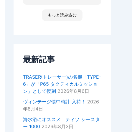
た ゴメンなさい 小心者ですか
ったり、何かあればいつでもお気
らただただ拝見しただけです素敵
軽にご相談ください！
な時間でした
もっと読み込む
高知 あと何回伺う事があるだ
今後ともどうぞよろしくお願いい
ろ 船舶に関わる事が無くなった
たします。
ら 終わりかな 特殊な企業があ
重ねてではございますがこの度は
って大好きな土地です 腕時計
ご来店いただきありがとうござい
安物しか買えないですけど シチ
ました。
ズンの機械が好きですね
セイコーのオートクォーツ 褒め
最新記事
正美堂スタッフ
てもらえた！
オーナーからの返信
TRASER(トレーサー)の名機「TYPE-
k様
6」が「P65 タクティカルミッショ
この度は嬉しい評価をいただき誠
ン」として復刻
2026年8月6日
にありがとうございます。
YouTubeの動画もご覧いただい
ヴィンテージ懐中時計 入荷！
2026
ているとのことで、スタッフ一同
年8月4日
大変嬉しい気持ちでございます。
海水浴にオススメ！ティソ シースタ
次お越しの際はぜひお話しさせて
ー 1000
2026年8月3日
いただきたいので宜しければお声