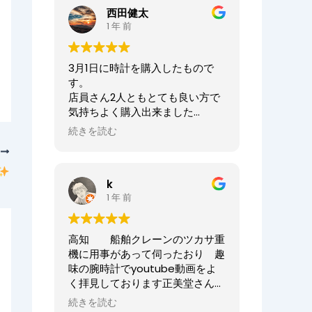
ませ。
西田健太
正美堂時計店でございます。
1 年 前
この度は大切な時計の修理をお任
せいただき誠にありがとうござい
3月1日に時計を購入したもので
ます。
す。
また、嬉しい口コミも誠にありが
店員さん2人ともとても良い方で
とうございます！！
気持ちよく購入出来ました
何度も来ていただき申し訳ござい
ありがとうございました
ませんでした。
続きを読む
次
オーナーからの返信
今後ともまた修理やオーバーホー
ニシケンTV様、
ル等、永くお付き合いいただけま
k
この度は数ある時計店の中から当
すと幸いです。
1 年 前
店へご来店いただき誠にありがと
どうぞよろしくお願いいたしま
うございました。
す。
また、嬉しいまで、誠に口コミい
高知 船舶クレーンのツカサ重
ただきありがとうございます。
正美堂時計店スタッフ
機に用事があって伺ったおり 趣
味の腕時計でyoutube動画をよ
大切な時計選びにお立ち会いでき
く拝見しております正美堂さん
てとても嬉しかったです
へ 冷やかしで伺ってしまいまし
またベルトのサイズが合わなくな
続きを読む