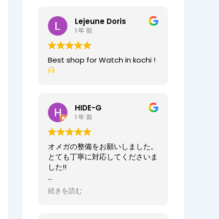
2025/07/25
今日もベルト交換にお伺いしまし
Lejeune Doris
た。店員の方が親切なのに加え、
1 年 前
時計がお好きなのが伝わってきま
すし、寄り添った接客をしてくれ
ましたので、買い物が気持ちよく
Best shop for Watch in kochi !
できました。また、おすすめ通り
交換したベルトもガラッと雰囲気
が変わりましたが、新たな魅力を
発見することができました。好き
と仕事がマッチしたご商売は人の
HIDE-G
心を豊かにするんだなぁと感じ入
1 年 前
りました。ありがとうございま
す。
オメガの整備をお願いしました。
オーナーからの返信
とても丁寧に対応してくださいま
先日はベルト調整のご依頼誠にあ
した!!
りがとうございます。
店内も楽しんでいただけて何より
オーナーからの返信
続きを読む
でございます。
HIDE-G様
またの機会にぜひご来店ください
お世話になっております。