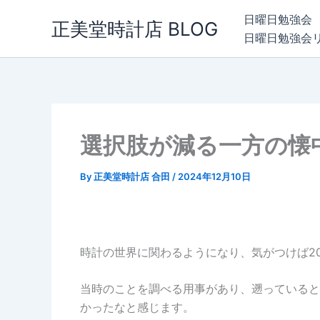
内
日曜日勉強会
正美堂時計店 BLOG
容
日曜日勉強会
を
ス
キ
ッ
プ
選択肢が減る一方の懐
By
正美堂時計店 合田
/
2024年12月10日
時計の世界に関わるようになり、気がつけば2
当時のことを調べる用事があり、遡っていると
かったなと感じます。