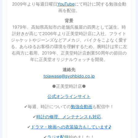
2009年より毎週日曜日
YouTube
にて時計に関する勉強会動
画を配信。
背景
1979年、高知県高知市の老舗呉服屋の四男として誕生。時
計好きが高じて2006年より正美堂時計店に入社。フライト
ジャケットやジーンズなどアメカジ、バイクをこよなく愛す
る。あらゆるお客様の環境を理解するため、腕時計は常に左
右両方に着用。2019年、正美堂時計店創業50周年の節目の
年に正美堂オリジナルウォッチを開発。
連絡先
toiawase@syohbido.co.jp
●正美堂時計店●
公式オンラインサイト
✔︎毎週、時計についての
勉強会動画
も配信中！
✔︎
時計の修理、メンテナンスも対応
。
✔︎
ドラマ・映画への衣装協力もしています♪
✔︎
ラジオ配信
始めました！