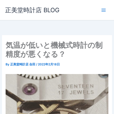
内
正美堂時計店 BLOG
容
を
ス
キ
ッ
プ
気温が低いと機械式時計の制
精度が悪くなる？
By
正美堂時計店 合田
/
2022年2月18日