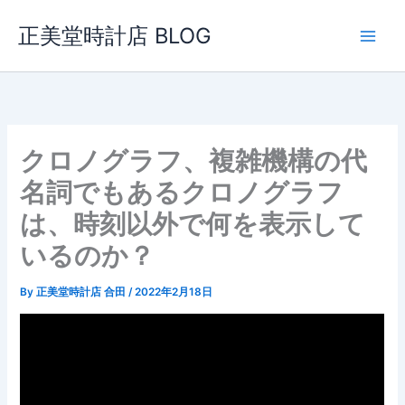
内
正美堂時計店 BLOG
容
を
ス
キ
ッ
プ
クロノグラフ、複雑機構の代
名詞でもあるクロノグラフ
は、時刻以外で何を表示して
いるのか？
By
正美堂時計店 合田
/
2022年2月18日