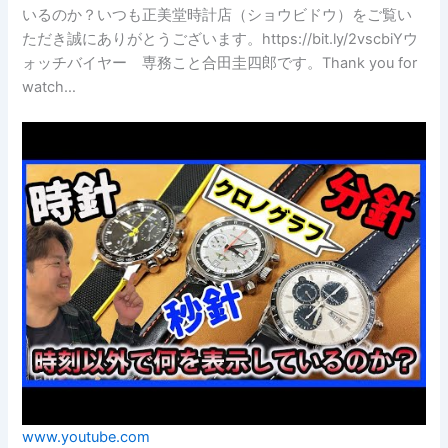
いるのか？いつも正美堂時計店（ショウビドウ）をご覧い
ただき誠にありがとうございます。https://bit.ly/2vscbiYウ
ォッチバイヤー 専務こと合田圭四郎です。Thank you for
watch…
www.youtube.com