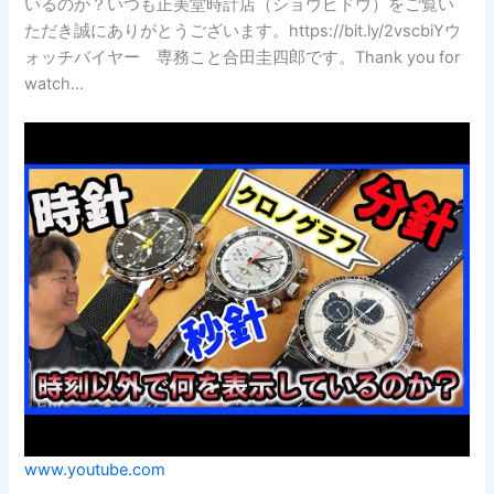
いるのか？いつも正美堂時計店（ショウビドウ）をご覧い
ただき誠にありがとうございます。https://bit.ly/2vscbiYウ
ォッチバイヤー 専務こと合田圭四郎です。Thank you for
watch…
www.youtube.com