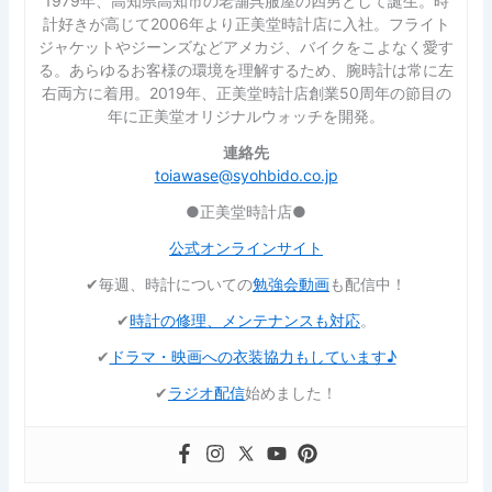
1979年、高知県高知市の老舗呉服屋の四男として誕生。時
計好きが高じて2006年より正美堂時計店に入社。フライト
ジャケットやジーンズなどアメカジ、バイクをこよなく愛す
る。あらゆるお客様の環境を理解するため、腕時計は常に左
右両方に着用。2019年、正美堂時計店創業50周年の節目の
年に正美堂オリジナルウォッチを開発。
連絡先
toiawase@syohbido.co.jp
●正美堂時計店●
公式オンラインサイト
✔︎毎週、時計についての
勉強会動画
も配信中！
✔︎
時計の修理、メンテナンスも対応
。
✔︎
ドラマ・映画への衣装協力もしています♪
✔︎
ラジオ配信
始めました！