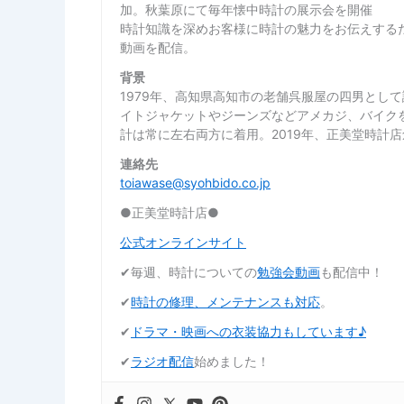
加。秋葉原にて毎年懐中時計の展示会を開催
時計知識を深めお客様に時計の魅力をお伝えするた
動画を配信。
背景
1979年、高知県高知市の老舗呉服屋の四男とし
イトジャケットやジーンズなどアメカジ、バイク
計は常に左右両方に着用。2019年、正美堂時計
連絡先
toiawase@syohbido.co.jp
●正美堂時計店●
公式オンラインサイト
✔︎毎週、時計についての
勉強会動画
も配信中！
✔︎
時計の修理、メンテナンスも対応
。
✔︎
ドラマ・映画への衣装協力もしています♪
✔︎
ラジオ配信
始めました！