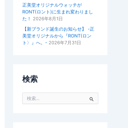
掛けいただけると幸いでございま
正美堂オリジナルウォッチが
す。
RONT(ロント)に生まれ変わりまし
た！
2026年8月1日
今後ともどうぞよろしくお願いい
たします。
【新ブランド誕生のお知らせ】 -正
美堂オリジナルから『RONT(ロン
正美堂時計店スタッフ
ト〉』へ。-
2026年7月31日
検索
検
索
対
象
: