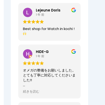
2025/07/25
今日もベルト交換にお伺いしまし
Lejeune Doris
た。店員の方が親切なのに加え、
1 年 前
時計がお好きなのが伝わってきま
すし、寄り添った接客をしてくれ
ましたので、買い物が気持ちよく
Best shop for Watch in kochi !
できました。また、おすすめ通り
交換したベルトもガラッと雰囲気
が変わりましたが、新たな魅力を
発見することができました。好き
と仕事がマッチしたご商売は人の
HIDE-G
心を豊かにするんだなぁと感じ入
1 年 前
りました。ありがとうございま
す。
オメガの整備をお願いしました。
オーナーからの返信
とても丁寧に対応してくださいま
先日はベルト調整のご依頼誠にあ
した!!
りがとうございます。
店内も楽しんでいただけて何より
オーナーからの返信
続きを読む
でございます。
HIDE-G様
またの機会にぜひご来店ください
お世話になっております。