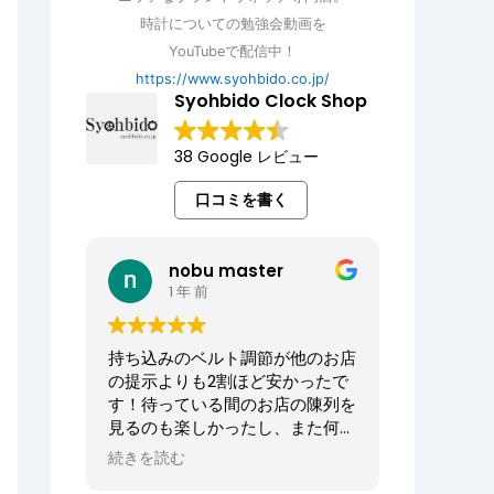
時計についての勉強会動画を
YouTubeで配信中！
https://www.syohbido.co.jp/
Syohbido Clock Shop
38 Google レビュー
口コミを書く
nobu master
1 年 前
持ち込みのベルト調節が他のお店
の提示よりも2割ほど安かったで
す！待っている間のお店の陳列を
見るのも楽しかったし、また何か
あればお願いしたいお店でした。
続きを読む