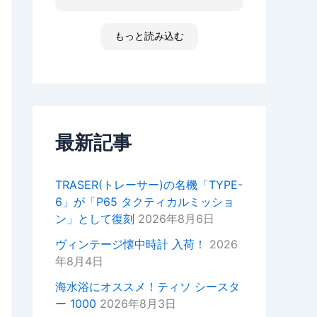
た ゴメンなさい 小心者ですか
ったり、何かあればいつでもお気
らただただ拝見しただけです素敵
軽にご相談ください！
な時間でした
もっと読み込む
高知 あと何回伺う事があるだ
今後ともどうぞよろしくお願いい
ろ 船舶に関わる事が無くなった
たします。
ら 終わりかな 特殊な企業があ
重ねてではございますがこの度は
って大好きな土地です 腕時計
ご来店いただきありがとうござい
安物しか買えないですけど シチ
ました。
ズンの機械が好きですね
セイコーのオートクォーツ 褒め
最新記事
正美堂スタッフ
てもらえた！
オーナーからの返信
TRASER(トレーサー)の名機「TYPE-
k様
6」が「P65 タクティカルミッショ
この度は嬉しい評価をいただき誠
ン」として復刻
2026年8月6日
にありがとうございます。
YouTubeの動画もご覧いただい
ヴィンテージ懐中時計 入荷！
2026
ているとのことで、スタッフ一同
年8月4日
大変嬉しい気持ちでございます。
海水浴にオススメ！ティソ シースタ
次お越しの際はぜひお話しさせて
ー 1000
2026年8月3日
いただきたいので宜しければお声