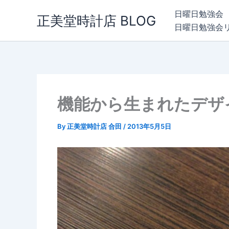
内
日曜日勉強会
正美堂時計店 BLOG
容
日曜日勉強会
を
ス
キ
ッ
プ
機能から生まれたデザ
By
正美堂時計店 合田
/
2013年5月5日