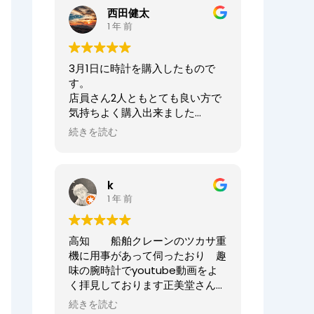
ませ。
西田健太
正美堂時計店でございます。
1 年 前
この度は大切な時計の修理をお任
せいただき誠にありがとうござい
3月1日に時計を購入したもので
ます。
す。
また、嬉しい口コミも誠にありが
店員さん2人ともとても良い方で
とうございます！！
気持ちよく購入出来ました
何度も来ていただき申し訳ござい
ありがとうございました
ませんでした。
続きを読む
オーナーからの返信
今後ともまた修理やオーバーホー
ニシケンTV様、
ル等、永くお付き合いいただけま
k
この度は数ある時計店の中から当
すと幸いです。
1 年 前
店へご来店いただき誠にありがと
どうぞよろしくお願いいたしま
うございました。
す。
また、嬉しいまで、誠に口コミい
高知 船舶クレーンのツカサ重
ただきありがとうございます。
正美堂時計店スタッフ
機に用事があって伺ったおり 趣
味の腕時計でyoutube動画をよ
大切な時計選びにお立ち会いでき
く拝見しております正美堂さん
てとても嬉しかったです
へ 冷やかしで伺ってしまいまし
またベルトのサイズが合わなくな
続きを読む