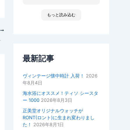
た ゴメンなさい 小心者ですか
ったり、何かあればいつでもお気
らただただ拝見しただけです素敵
軽にご相談ください！
な時間でした
もっと読み込む
高知 あと何回伺う事があるだ
今後ともどうぞよろしくお願いい
ろ 船舶に関わる事が無くなった
たします。
ら 終わりかな 特殊な企業があ
次
重ねてではございますがこの度は
って大好きな土地です 腕時計
ご来店いただきありがとうござい
0～60歳 ）様からの声
安物しか買えないですけど シチ
ました。
ズンの機械が好きですね
セイコーのオートクォーツ 褒め
最新記事
正美堂スタッフ
てもらえた！
オーナーからの返信
ヴィンテージ懐中時計 入荷！
2026
k様
年8月4日
この度は嬉しい評価をいただき誠
にありがとうございます。
海水浴にオススメ！ティソ シースタ
YouTubeの動画もご覧いただい
ー 1000
2026年8月3日
ているとのことで、スタッフ一同
大変嬉しい気持ちでございます。
正美堂オリジナルウォッチが
RONT(ロント)に生まれ変わりまし
次お越しの際はぜひお話しさせて
た！
2026年8月1日
いただきたいので宜しければお声