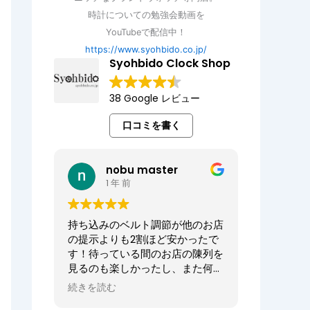
時計についての勉強会動画を
YouTubeで配信中！
https://www.syohbido.co.jp/
Syohbido Clock Shop
38 Google レビュー
口コミを書く
nobu master
1 年 前
持ち込みのベルト調節が他のお店
の提示よりも2割ほど安かったで
す！待っている間のお店の陳列を
見るのも楽しかったし、また何か
あればお願いしたいお店でした。
続きを読む