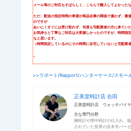
メール等のご対応もすばらしく、こちらで購入してよかった
ただ、配送の指定時間の希望が商品在庫の関係で適わず、最
のですが
あいにくすぐには受け取れず、何度も宅配業者の方に来てい
お気持ちと丁寧なご対応は大変嬉しかったのですが、時間指
なと思います。
（時間指定しているのにその時間に在宅していないと宅配業
。
>>ラポート/Rapport/ハンターケース/ス
正美堂時計店 合田
正美堂時計店 ウォッチバイ
主な専門分野
腕時計や懐中時計の仕入れ、
されていた世界の見本市バー