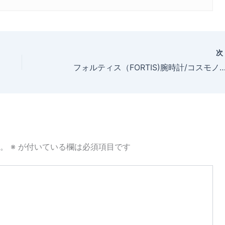
フォルティス（FORTIS)腕時計/コスモノート デイデイト 610.10.11Mをお買い上げいただきました、itukino（5
。
※
が付いている欄は必須項目です