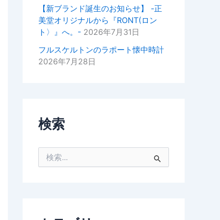
掛けいただけると幸いでございま
【新ブランド誕生のお知らせ】 -正
す。
美堂オリジナルから『RONT(ロン
ト〉』へ。-
2026年7月31日
今後ともどうぞよろしくお願いい
たします。
フルスケルトンのラポート懐中時計
2026年7月28日
正美堂時計店スタッフ
検索
検
索
対
象
: