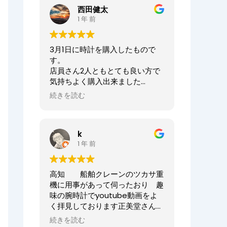
ませ。
西田健太
正美堂時計店でございます。
1 年 前
この度は大切な時計の修理をお任
せいただき誠にありがとうござい
3月1日に時計を購入したもので
ます。
す。
また、嬉しい口コミも誠にありが
店員さん2人ともとても良い方で
とうございます！！
気持ちよく購入出来ました
何度も来ていただき申し訳ござい
ありがとうございました
ませんでした。
続きを読む
オーナーからの返信
今後ともまた修理やオーバーホー
ニシケンTV様、
ル等、永くお付き合いいただけま
k
この度は数ある時計店の中から当
すと幸いです。
1 年 前
店へご来店いただき誠にありがと
どうぞよろしくお願いいたしま
うございました。
す。
また、嬉しいまで、誠に口コミい
高知 船舶クレーンのツカサ重
ただきありがとうございます。
正美堂時計店スタッフ
機に用事があって伺ったおり 趣
味の腕時計でyoutube動画をよ
大切な時計選びにお立ち会いでき
く拝見しております正美堂さん
てとても嬉しかったです
へ 冷やかしで伺ってしまいまし
またベルトのサイズが合わなくな
続きを読む