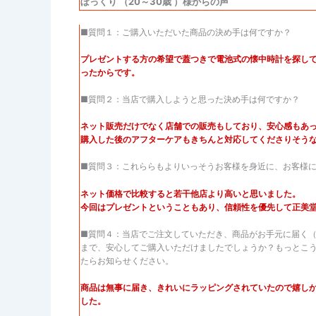
ぼっくり （20～30歳 ）様からの声
■質問１：ご購入いただいた商品の決め手は何ですか？
プレゼントする方の希望で蓋つきで電池式の懐中時計を探し
ったからです。
■質問２：当店で購入しようと思った決め手は何ですか？
ネット販売だけでなく店舗での販売もしており、安心感もあ
購入した後のアフターケアもきちんと対応してくださりそう
■質問３：これららもよりいっそうお客様を身近に、お客様
ネット価格で比較すると若干他店より高いと思いました。
今回はプレゼントということもあり、信頼性を優先して正美
■質問４：当店でご注文していただき、商品がお手元に届く
まで、安心してご購入いただけましたでしょうか？もっとこ
たらお知らせください。
商品は無事に届き、きれいにラッピングされていたので嬉し
した。