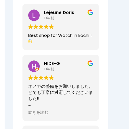
2025/07/25
今日もベルト交換にお伺いしまし
Lejeune Doris
た。店員の方が親切なのに加え、
1 年 前
時計がお好きなのが伝わってきま
すし、寄り添った接客をしてくれ
ましたので、買い物が気持ちよく
Best shop for Watch in kochi !
できました。また、おすすめ通り
交換したベルトもガラッと雰囲気
が変わりましたが、新たな魅力を
発見することができました。好き
と仕事がマッチしたご商売は人の
HIDE-G
心を豊かにするんだなぁと感じ入
1 年 前
りました。ありがとうございま
す。
オメガの整備をお願いしました。
オーナーからの返信
とても丁寧に対応してくださいま
先日はベルト調整のご依頼誠にあ
した!!
りがとうございます。
店内も楽しんでいただけて何より
オーナーからの返信
続きを読む
でございます。
HIDE-G様
またの機会にぜひご来店ください
お世話になっております。