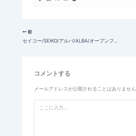
前
セイコー/SEIKO/アルバ/ALBA/オープンフェイス/AABU004をお買い上げいただきました、ラクーンドッグ（40～50歳 ）様からの声
コメントする
メールアドレスが公開されることはありません
こ
こ
に
入
力…