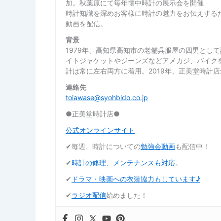
加。秋葉原にて毎年懐中時計の展示会を開催
時計知識を深めお客様に時計の魅力をお伝えするた
動画を配信。
背景
1979年、高知県高知市の老舗呉服屋の四男とし
イトジャケットやジーンズなどアメカジ、バイク
計は常に左右両方に着用。2019年、正美堂時計
連絡先
toiawase@syohbido.co.jp
●正美堂時計店●
公式オンラインサイト
✔︎毎週、時計についての
勉強会動画
も配信中！
✔︎
時計の修理、メンテナンスも対応
。
✔︎
ドラマ・映画への衣装協力もしています♪
✔︎
ラジオ配信
始めました！