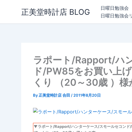
内
日曜日勉強会
正美堂時計店 BLOG
容
日曜日勉強会
を
ス
キ
ッ
プ
ラポート/Rapport
ド/PW85をお買い上
くり （20～30歳 ）
By
正美堂時計店 合田
/
2011年8月20日
▼ラポート/Rapport/ハンターケース/スモールセコン