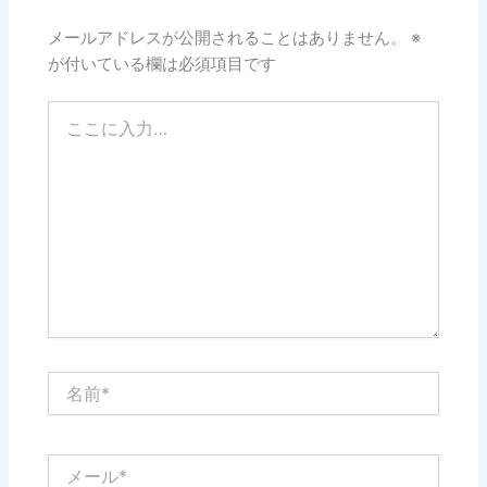
メールアドレスが公開されることはありません。
※
が付いている欄は必須項目です
こ
こ
に
入
力…
名
前
*
メ
ー