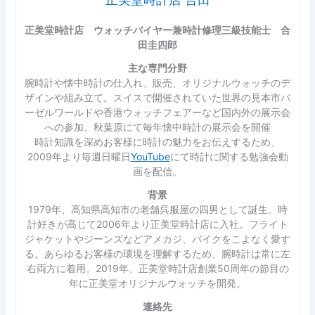
正美堂時計店 ウォッチバイヤー兼時計修理三級技能士 合
田圭四郎
主な専門分野
腕時計や懐中時計の仕入れ、販売、オリジナルウォッチのデ
ザインや組み立て。スイスで開催されていた世界の見本市バ
ーゼルワールドや香港ウォッチフェアーなど国内外の展示会
への参加。秋葉原にて毎年懐中時計の展示会を開催
時計知識を深めお客様に時計の魅力をお伝えするため、
2009年より毎週日曜日
YouTube
にて時計に関する勉強会動
画を配信。
背景
1979年、高知県高知市の老舗呉服屋の四男として誕生。時
計好きが高じて2006年より正美堂時計店に入社。フライト
ジャケットやジーンズなどアメカジ、バイクをこよなく愛す
る。あらゆるお客様の環境を理解するため、腕時計は常に左
右両方に着用。2019年、正美堂時計店創業50周年の節目の
年に正美堂オリジナルウォッチを開発。
連絡先