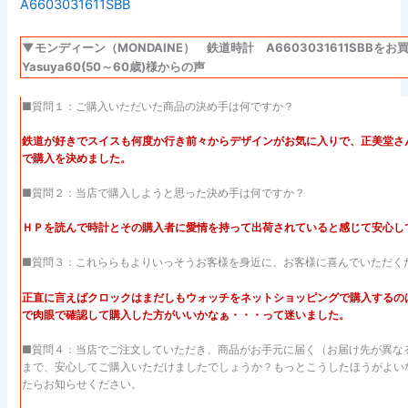
▼モンディーン（MONDAINE） 鉄道時計 A6603031611SBBを
Yasuya60(50～60歳)様からの声
■質問１：ご購入いただいた商品の決め手は何ですか？
鉄道が好きでスイスも何度か行き前々からデザインがお気に入りで、正美堂さ
で購入を決めました。
■質問２：当店で購入しようと思った決め手は何ですか？
ＨＰを読んで時計とその購入者に愛情を持って出荷されていると感じて安心し
■質問３：これららもよりいっそうお客様を身近に、お客様に喜んでいただく
正直に言えばクロックはまだしもウォッチをネットショッピングで購入するの
で肉眼で確認して購入した方がいいかなぁ・・・って迷いました。
■質問４：当店でご注文していただき、商品がお手元に届く（お届け先が異な
まで、安心してご購入いただけましたでしょうか？もっとこうしたほうがよい
たらお知らせください。