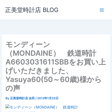
内
正美堂時計店 BLOG
容
を
ス
キ
ッ
プ
モンディーン
（MONDAINE） 鉄道時計
A6603031611SBBをお買い上
げいただきました、
Yasuya60(50～60歳)様から
の声
By
正美堂時計店 合田
/
2012年1月23日