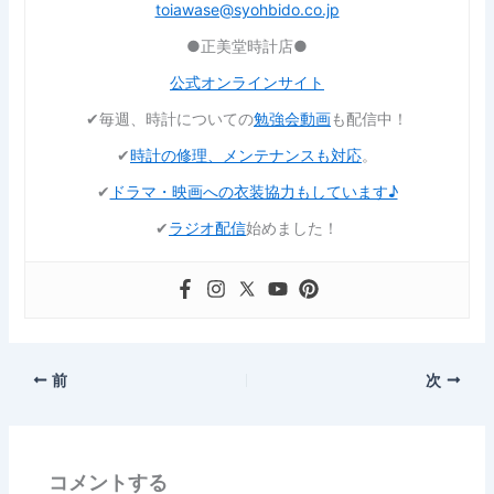
toiawase@syohbido.co.jp
●正美堂時計店●
公式オンラインサイト
✔︎毎週、時計についての
勉強会動画
も配信中！
✔︎
時計の修理、メンテナンスも対応
。
✔︎
ドラマ・映画への衣装協力もしています♪
✔︎
ラジオ配信
始めました！
前
次
コメントする