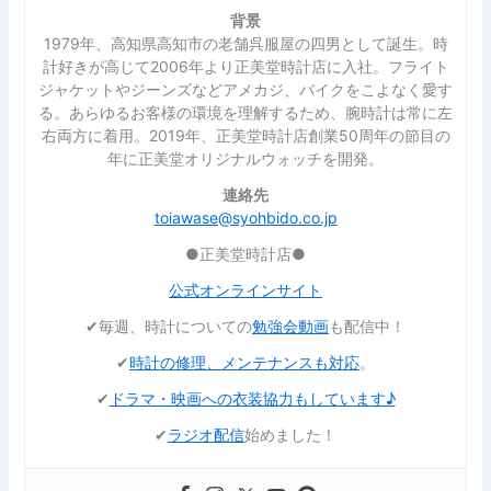
背景
1979年、高知県高知市の老舗呉服屋の四男として誕生。時
計好きが高じて2006年より正美堂時計店に入社。フライト
ジャケットやジーンズなどアメカジ、バイクをこよなく愛す
る。あらゆるお客様の環境を理解するため、腕時計は常に左
右両方に着用。2019年、正美堂時計店創業50周年の節目の
年に正美堂オリジナルウォッチを開発。
連絡先
toiawase@syohbido.co.jp
●正美堂時計店●
公式オンラインサイト
✔︎毎週、時計についての
勉強会動画
も配信中！
✔︎
時計の修理、メンテナンスも対応
。
✔︎
ドラマ・映画への衣装協力もしています♪
✔︎
ラジオ配信
始めました！