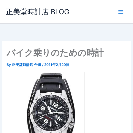
内
正美堂時計店 BLOG
容
を
ス
キ
ッ
プ
バイク乗りのための時計
By
正美堂時計店 合田
/
2011年2月20日