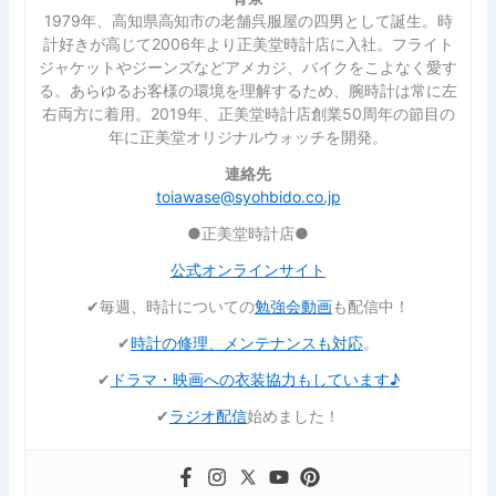
1979年、高知県高知市の老舗呉服屋の四男として誕生。時
計好きが高じて2006年より正美堂時計店に入社。フライト
ジャケットやジーンズなどアメカジ、バイクをこよなく愛す
る。あらゆるお客様の環境を理解するため、腕時計は常に左
右両方に着用。2019年、正美堂時計店創業50周年の節目の
年に正美堂オリジナルウォッチを開発。
連絡先
toiawase@syohbido.co.jp
●正美堂時計店●
公式オンラインサイト
✔︎毎週、時計についての
勉強会動画
も配信中！
✔︎
時計の修理、メンテナンスも対応
。
✔︎
ドラマ・映画への衣装協力もしています♪
✔︎
ラジオ配信
始めました！