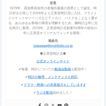
背景
1979年、高知県高知市の老舗呉服屋の四男として誕生。時
計好きが高じて2006年より正美堂時計店に入社。フライト
ジャケットやジーンズなどアメカジ、バイクをこよなく愛す
る。あらゆるお客様の環境を理解するため、腕時計は常に左
右両方に着用。2019年、正美堂時計店創業50周年の節目の
年に正美堂オリジナルウォッチを開発。
連絡先
toiawase@syohbido.co.jp
●正美堂時計店●
公式オンラインサイト
✔︎毎週、時計についての
勉強会動画
も配信中！
✔︎
時計の修理、メンテナンスも対応
。
✔︎
ドラマ・映画への衣装協力もしています♪
✔︎
ラジオ配信
始めました！