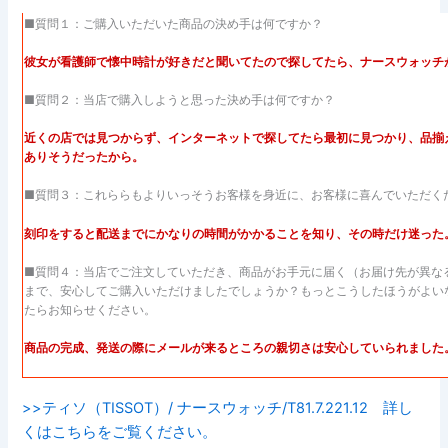
■質問１：ご購入いただいた商品の決め手は何ですか？
彼女が看護師で懐中時計が好きだと聞いてたので探してたら、ナースウォッチ
■質問２：当店で購入しようと思った決め手は何ですか？
近くの店では見つからず、インターネットで探してたら最初に見つかり、品揃
ありそうだったから。
■質問３：これららもよりいっそうお客様を身近に、お客様に喜んでいただく
刻印をすると配送までにかなりの時間がかかることを知り、その時だけ迷った
■質問４：当店でご注文していただき、商品がお手元に届く（お届け先が異な
まで、安心してご購入いただけましたでしょうか？もっとこうしたほうがよい
たらお知らせください。
商品の完成、発送の際にメールが来るところの親切さは安心していられました
>>ティソ（TISSOT）/ ナースウォッチ/T81.7.221.12 詳し
くはこちらをご覧ください。