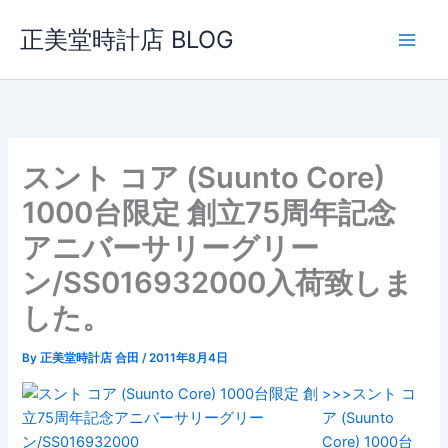
内
正美堂時計店 BLOG
容
を
ス
キ
ッ
プ
スント コア (Suunto Core)
1000台限定 創立75周年記念
アニバーサリーグリー
ン/SS016932000入荷致しま
した。
By
正美堂時計店 合田
/
2011年8月4日
>>>スント コ
ア (Suunto
Core) 1000台