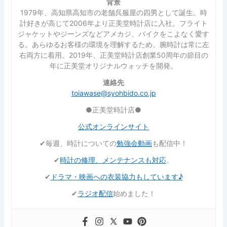
背景
1979年、高知県高知市の老舗呉服屋の四男として誕生。時
計好きが高じて2006年より正美堂時計店に入社。フライト
ジャケットやジーンズなどアメカジ、バイクをこよなく愛す
る。あらゆるお客様の環境を理解するため、腕時計は常に左
右両方に着用。2019年、正美堂時計店創業50周年の節目の
年に正美堂オリジナルウォッチを開発。
連絡先
toiawase@syohbido.co.jp
●正美堂時計店●
公式オンラインサイト
✔︎毎週、時計についての
勉強会動画
も配信中！
✔︎
時計の修理、メンテナンスも対応
。
✔︎
ドラマ・映画への衣装協力もしています♪
✔︎
ラジオ配信
始めました！