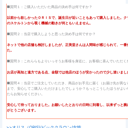
■質問１：ご購入いただいた商品の決め手は何ですか？
以前から欲しかったＯＲＩＳで、誕生日が近いこともあって購入しました。ク
のスケルトンから覗く機械の動きが何ともいえません。
■質問２：当店で購入しようと思った決め手は何ですか？
ネットで他の店舗も検討しましたが、正美堂さんは人間味が感じられて、一番
た。
■質問３：これららもよりいっそうお客様を身近に、お客様に喜んでいただく
お店が高知と遠方である点、金額では他店のほうが安かったので少し迷いまし
■質問４：当店でご注文していただき、商品がお手元に届く（お届け先が異な
まで、安心してご購入いただけましたでしょうか？もっとこうしたほうがよい
たらお知らせください。
安心して待っておりました。お願いしたとおりの日時に到着し、以来ずっと腕
がとうございます。
>>オリス（ORIS)/ビッククラウン/女性