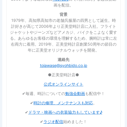
画を配信。
背景
1979年、高知県高知市の老舗呉服屋の四男として誕生。時
計好きが高じて2006年より正美堂時計店に入社。フライト
ジャケットやジーンズなどアメカジ、バイクをこよなく愛す
る。あらゆるお客様の環境を理解するため、腕時計は常に左
右両方に着用。2019年、正美堂時計店創業50周年の節目の
年に正美堂オリジナルウォッチを開発。
連絡先
toiawase@syohbido.co.jp
●正美堂時計店●
公式オンラインサイト
✔︎毎週、時計についての
勉強会動画
も配信中！
✔︎
時計の修理、メンテナンスも対応
。
✔︎
ドラマ・映画への衣装協力もしています♪
✔︎
ラジオ配信
始めました！