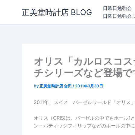
内
日曜日勉強会
正美堂時計店 BLOG
容
日曜日勉強会
を
ス
キ
ッ
プ
オリス「カルロスコス
チシリーズなど登場で
By
正美堂時計店 合田
/
2011年3月30日
2011年、スイス バーゼルワールド「オリス
オリス（ORIS)は、バーゼルの中でもホール
ン・パティックフィリップなどのホールの中に