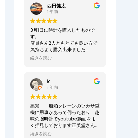
ませ。
西田健太
正美堂時計店でございます。
1 年 前
この度は大切な時計の修理をお任
せいただき誠にありがとうござい
3月1日に時計を購入したもので
ます。
す。
また、嬉しい口コミも誠にありが
店員さん2人ともとても良い方で
とうございます！！
気持ちよく購入出来ました
何度も来ていただき申し訳ござい
ありがとうございました
ませんでした。
続きを読む
オーナーからの返信
今後ともまた修理やオーバーホー
ニシケンTV様、
ル等、永くお付き合いいただけま
k
この度は数ある時計店の中から当
すと幸いです。
1 年 前
店へご来店いただき誠にありがと
どうぞよろしくお願いいたしま
うございました。
す。
また、嬉しいまで、誠に口コミい
高知 船舶クレーンのツカサ重
ただきありがとうございます。
正美堂時計店スタッフ
機に用事があって伺ったおり 趣
味の腕時計でyoutube動画をよ
大切な時計選びにお立ち会いでき
く拝見しております正美堂さん
てとても嬉しかったです
へ 冷やかしで伺ってしまいまし
またベルトのサイズが合わなくな
続きを読む