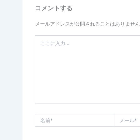
コメントする
メールアドレスが公開されることはありません
こ
こ
に
入
力…
名
メ
前
ー
*
ル
*