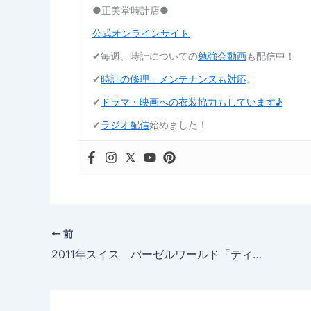
●正美堂時計店●
公式オンラインサイト
✔︎毎週、時計についての
勉強会動画
も配信中！
✔︎
時計の修理、メンテナンスも対応
。
✔︎
ドラマ・映画への衣装協力もしています♪
✔︎
ラジオ配信
始めました！
前
2011年スイス バーゼルワールド「ティソ」第2弾