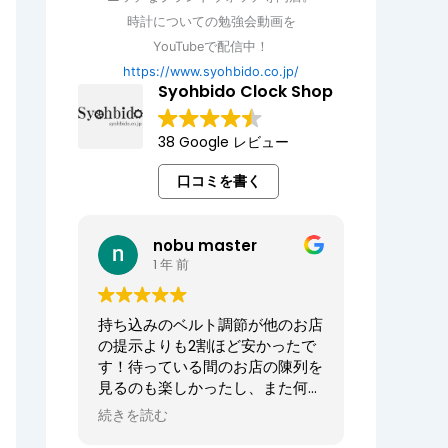
時計についての勉強会動画を
YouTubeで配信中！
https://www.syohbido.co.jp/
Syohbido Clock Shop
38 Google レビュー
口コミを書く
nobu master
1 年 前
持ち込みのベルト調節が他のお店
の提示よりも2割ほど安かったで
す！待っている間のお店の陳列を
見るのも楽しかったし、また何か
あればお願いしたいお店でした。
続きを読む