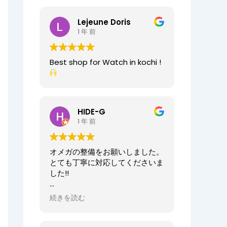
2025/07/25
今日もベルト交換にお伺いしまし
Lejeune Doris
た。店員の方が親切なのに加え、
1 年 前
時計がお好きなのが伝わってきま
すし、寄り添った接客をしてくれ
ましたので、買い物が気持ちよく
Best shop for Watch in kochi !
できました。また、おすすめ通り
交換したベルトもガラッと雰囲気
が変わりましたが、新たな魅力を
発見することができました。好き
と仕事がマッチしたご商売は人の
HIDE-G
心を豊かにするんだなぁと感じ入
1 年 前
りました。ありがとうございま
す。
オメガの整備をお願いしました。
オーナーからの返信
とても丁寧に対応してくださいま
先日はベルト調整のご依頼誠にあ
した!!
りがとうございます。
店内も楽しんでいただけて何より
オーナーからの返信
続きを読む
でございます。
HIDE-G様
またの機会にぜひご来店ください
お世話になっております。