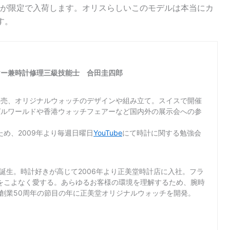
が限定で入荷します。オリスらしいこのモデルは本当にカ
す。
ヤー兼時計修理三級技能士 合田圭四郎
販売、オリジナルウォッチのデザインや組み立て。スイスで開催
ゼルワールドや香港ウォッチフェアーなど国内外の展示会への参
め、2009年より毎週日曜日
YouTube
にて時計に関する勉強会
て誕生。時計好きが高じて2006年より正美堂時計店に入社。フラ
をこよなく愛する。あらゆるお客様の環境を理解するため、腕時
店創業50周年の節目の年に正美堂オリジナルウォッチを開発。