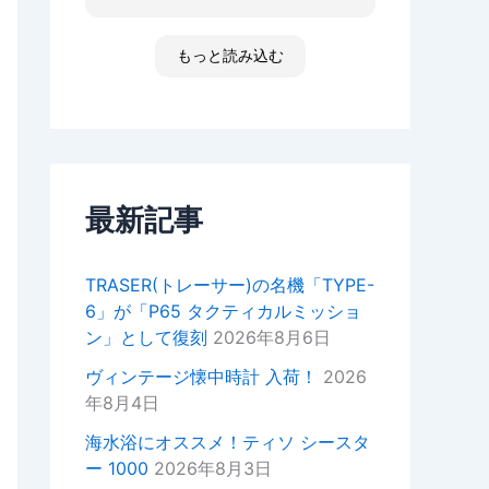
た ゴメンなさい 小心者ですか
ったり、何かあればいつでもお気
らただただ拝見しただけです素敵
軽にご相談ください！
な時間でした
もっと読み込む
高知 あと何回伺う事があるだ
今後ともどうぞよろしくお願いい
ろ 船舶に関わる事が無くなった
たします。
ら 終わりかな 特殊な企業があ
重ねてではございますがこの度は
って大好きな土地です 腕時計
ご来店いただきありがとうござい
安物しか買えないですけど シチ
ました。
ズンの機械が好きですね
セイコーのオートクォーツ 褒め
最新記事
正美堂スタッフ
てもらえた！
オーナーからの返信
TRASER(トレーサー)の名機「TYPE-
k様
6」が「P65 タクティカルミッショ
この度は嬉しい評価をいただき誠
ン」として復刻
2026年8月6日
にありがとうございます。
YouTubeの動画もご覧いただい
ヴィンテージ懐中時計 入荷！
2026
ているとのことで、スタッフ一同
年8月4日
大変嬉しい気持ちでございます。
海水浴にオススメ！ティソ シースタ
次お越しの際はぜひお話しさせて
ー 1000
2026年8月3日
いただきたいので宜しければお声