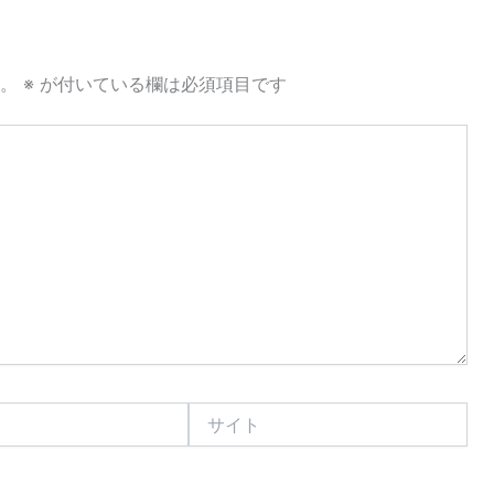
。
※
が付いている欄は必須項目です
サ
イ
ト