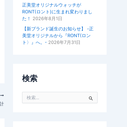
掛けいただけると幸いでございま
正美堂オリジナルウォッチが
す。
RONT(ロント)に生まれ変わりまし
た！
2026年8月1日
今後ともどうぞよろしくお願いい
たします。
【新ブランド誕生のお知らせ】 -正
美堂オリジナルから『RONT(ロン
正美堂時計店スタッフ
ト〉』へ。-
2026年7月31日
検索
検
次
索
計
対
象
: