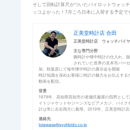
そして回転計算尺がついたパイロットウォッチ
ッコよかった！7月ごろ日本に入荷する予定で
正美堂時計店 合田
正美堂時計店 ウォッチバイ
主な専門分野
腕時計や懐中時計の仕入れ、
されていた世界の見本市バー
加。秋葉原にて毎年懐中時計の展示会を開催
時計知識を深めお客様に時計の魅力をお伝えするた
動画を配信。
背景
1979年、高知県高知市の老舗呉服屋の四男とし
イトジャケットやジーンズなどアメカジ、バイク
計は常に左右両方に着用。2019年、正美堂時計
連絡先
toiawase@syohbido.co.jp