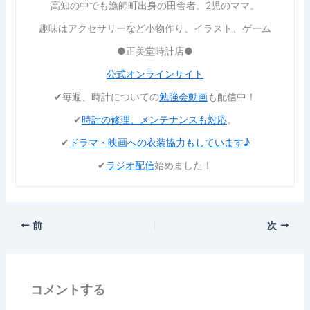
高知の中でも漁師町出身の田舎者。2児のママ。
趣味はアクセサリーなど小物作り、イラスト、ゲーム
●正美堂時計店●
公式オンラインサイト
✔︎毎週、時計についての
勉強会動画
も配信中！
✔︎
時計の修理、メンテナンスも対応
。
✔︎
ドラマ・映画への衣装協力もしています♪
✔︎
ラジオ配信
始めました！
前
次
コメントする