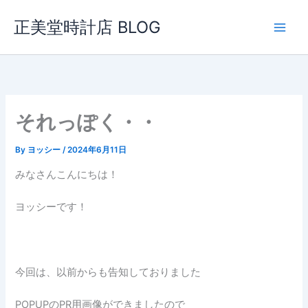
内
正美堂時計店 BLOG
容
を
ス
キ
ッ
プ
それっぽく・・
By
ヨッシー
/
2024年6月11日
みなさんこんにちは！
ヨッシーです！
今回は、以前からも告知しておりました
POPUPのPR用画像ができましたので