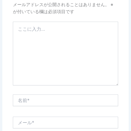
メールアドレスが公開されることはありません。
※
が付いている欄は必須項目です
こ
こ
に
入
力…
名
前
*
メ
ー
ル