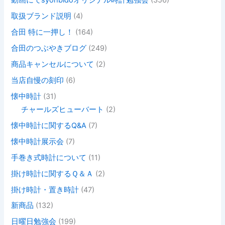
動画にてsyohbidoオリジナル時計勉強会
(356)
取扱ブランド説明
(4)
合田 特に一押し！
(164)
合田のつぶやきブログ
(249)
商品キャンセルについて
(2)
当店自慢の刻印
(6)
懐中時計
(31)
チャールズヒューバート
(2)
懐中時計に関するQ&A
(7)
懐中時計展示会
(7)
手巻き式時計について
(11)
掛け時計に関するＱ＆Ａ
(2)
掛け時計・置き時計
(47)
新商品
(132)
日曜日勉強会
(199)