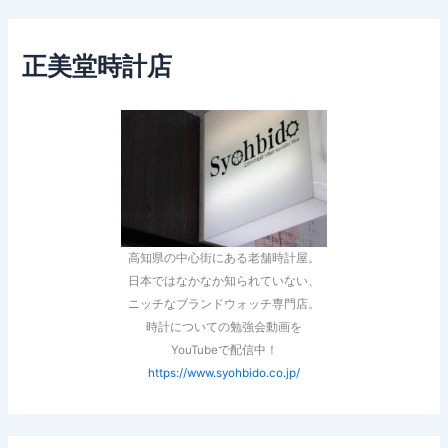
正美堂時計店
高知県の中心街にある老舗時計屋。
日本ではなかなか知られていない、
ニッチなブランドウォッチ専門店。
時計についての勉強会動画を
YouTubeで配信中！
https://www.syohbido.co.jp/