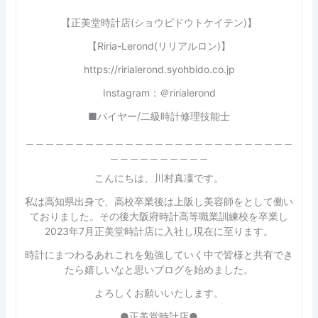
【正美堂時計店(ショウビドウトケイテン)】
【Riria-Lerond(リリアルロン)】
https://ririalerond.syohbido.co.jp
Instagram：＠ririalerond
■バイヤー/二級時計修理技能士
＿＿＿＿＿＿＿＿＿＿＿＿＿＿＿＿＿＿＿＿＿＿＿＿＿＿＿
＿＿＿＿＿＿＿＿＿＿
こんにちは、川村真凜です。
私は高知県出身で、高校卒業後は上阪し美容師をとして働い
ておりました。その後大阪府時計高等職業訓練校を卒業し
2023年7月正美堂時計店に入社し現在に至ります。
時計にまつわるあれこれを勉強していく中で皆様と共有でき
たら嬉しいなと思いブログを始めました。
よろしくお願いいたします。
●正美堂時計店●