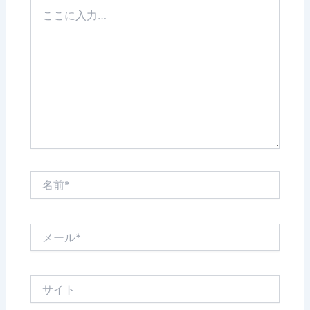
こ
こ
に
入
力…
名
前
*
メ
ー
ル
*
サ
イ
ト