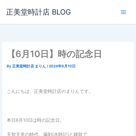
内
正美堂時計店 BLOG
容
を
ス
キ
ッ
プ
【6月10日】時の記念日
By
正美堂時計店 まりん
/
2024年6月10日
こんにちは、正美堂時計店のまりんです。
本日6月10日は時の記念日。
天智天皇の時代、漏刻(水時計)と鐘鼓で