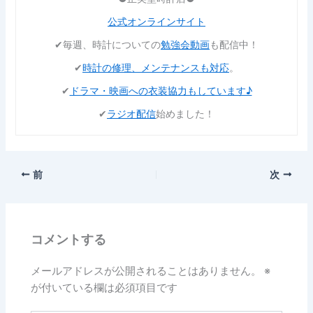
公式オンラインサイト
✔︎毎週、時計についての
勉強会動画
も配信中！
✔︎
時計の修理、メンテナンスも対応
。
✔︎
ドラマ・映画への衣装協力もしています♪
✔︎
ラジオ配信
始めました！
前
次
コメントする
メールアドレスが公開されることはありません。
※
が付いている欄は必須項目です