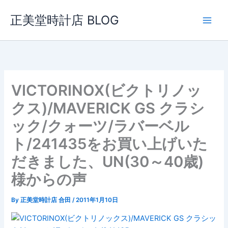
内
正美堂時計店 BLOG
容
を
ス
キ
ッ
プ
VICTORINOX(ビクトリノッ
クス)/MAVERICK GS クラシ
ック/クォーツ/ラバーベル
ト/241435をお買い上げいた
だきました、UN(30～40歳)
様からの声
By
正美堂時計店 合田
/
2011年1月10日