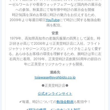
ーゼルワールドや香港ウォッチフェアーなど国内外の展示会
への参加。秋葉原にて毎年懐中時計の展示会を開催
時計知識を深めお客様に時計の魅力をお伝えするため、
2009年より毎週日曜日
YouTube
にて時計に関する勉強会動
画を配信。
背景
1979年、高知県高知市の老舗呉服屋の四男として誕生。時
計好きが高じて2006年より正美堂時計店に入社。フライト
ジャケットやジーンズなどアメカジ、バイクをこよなく愛す
る。あらゆるお客様の環境を理解するため、腕時計は常に左
右両方に着用。2019年、正美堂時計店創業50周年の節目の
年に正美堂オリジナルウォッチを開発。
連絡先
toiawase@syohbido.co.jp
●正美堂時計店●
公式オンラインサイト
✔︎毎週、時計についての
勉強会動画
も配信中！
✔︎
時計の修理、メンテナンスも対応
。