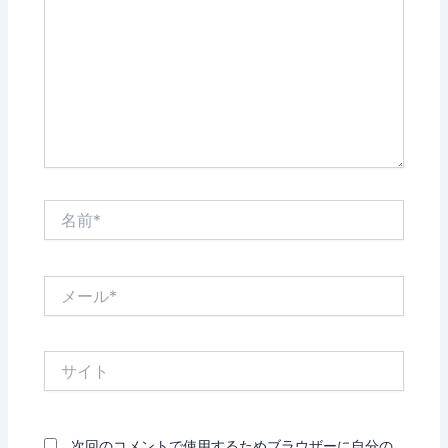
入
力…
名
前
*
メ
ー
ル
*
サ
イ
ト
次回のコメントで使用するためブラウザーに自分の