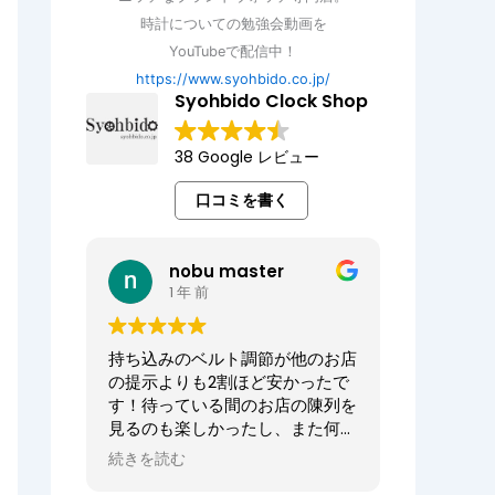
時計についての勉強会動画を
YouTubeで配信中！
https://www.syohbido.co.jp/
Syohbido Clock Shop
38 Google レビュー
口コミを書く
nobu master
1 年 前
持ち込みのベルト調節が他のお店
の提示よりも2割ほど安かったで
す！待っている間のお店の陳列を
見るのも楽しかったし、また何か
あればお願いしたいお店でした。
続きを読む