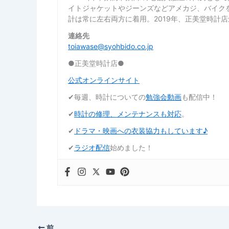
イトジャケットやジーンズなどアメカジ、バイク
計は常に左右両方に着用。2019年、正美堂時計
連絡先
toiawase@syohbido.co.jp
●正美堂時計店●
公式オンラインサイト
✔︎毎週、時計についての
勉強会動画
も配信中！
✔︎
時計の修理、メンテナンスも対応
。
✔︎
ドラマ・映画への衣装協力もしています♪
✔︎
ラジオ配信
始めました！
前