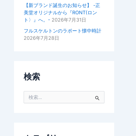
掛けいただけると幸いでございま
【新ブランド誕生のお知らせ】 -正
す。
美堂オリジナルから『RONT(ロン
ト〉』へ。-
2026年7月31日
今後ともどうぞよろしくお願いい
たします。
フルスケルトンのラポート懐中時計
2026年7月28日
正美堂時計店スタッフ
検索
検
索
対
象
: