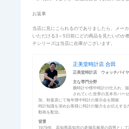
お返事
当店に見にこられるのでありましたら、メーカ
いただける3～5日前にどの商品を見たいのか
チシリーズは当店に在庫がございます。
正美堂時計店 合田
正美堂時計店 ウォッチバイ
主な専門分野
腕時計や懐中時計の仕入れ、
されていた世界の見本市バー
加。秋葉原にて毎年懐中時計の展示会を開催
時計知識を深めお客様に時計の魅力をお伝えするた
動画を配信。
背景
1979年、高知県高知市の老舗呉服屋の四男とし