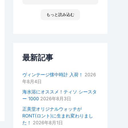
た ゴメンなさい 小心者ですか
ったり、何かあればいつでもお気
らただただ拝見しただけです素敵
軽にご相談ください！
な時間でした
もっと読み込む
高知 あと何回伺う事があるだ
今後ともどうぞよろしくお願いい
ろ 船舶に関わる事が無くなった
たします。
ら 終わりかな 特殊な企業があ
重ねてではございますがこの度は
って大好きな土地です 腕時計
ご来店いただきありがとうござい
安物しか買えないですけど シチ
ました。
ズンの機械が好きですね
セイコーのオートクォーツ 褒め
最新記事
正美堂スタッフ
てもらえた！
オーナーからの返信
ヴィンテージ懐中時計 入荷！
2026
k様
年8月4日
この度は嬉しい評価をいただき誠
にありがとうございます。
海水浴にオススメ！ティソ シースタ
YouTubeの動画もご覧いただい
ー 1000
2026年8月3日
ているとのことで、スタッフ一同
大変嬉しい気持ちでございます。
正美堂オリジナルウォッチが
RONT(ロント)に生まれ変わりまし
次お越しの際はぜひお話しさせて
た！
2026年8月1日
いただきたいので宜しければお声