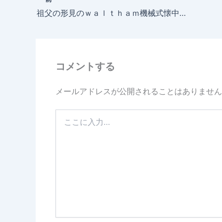
祖父の形見のｗａｌｔｈａｍ機械式懐中時計
コメントする
メールアドレスが公開されることはありません
こ
こ
に
入
力…