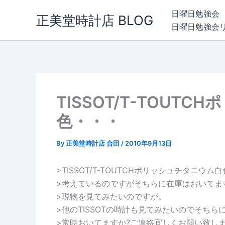
内
日曜日勉強会
正美堂時計店 BLOG
容
日曜日勉強会
を
ス
キ
ッ
プ
TISSOT/T-TOUT
色・・・
By
正美堂時計店 合田
/
2010年9月13日
>TISSOT/T-TOUTCHポリッシュチタニウム白色
>考えているのですがそちらに在庫はおいてま
>現物を見てみたいのですが。
>他のTISSOTの時計も見てみたいのでそちら
>常時おいてますか?ご連絡宜しくお願い致し