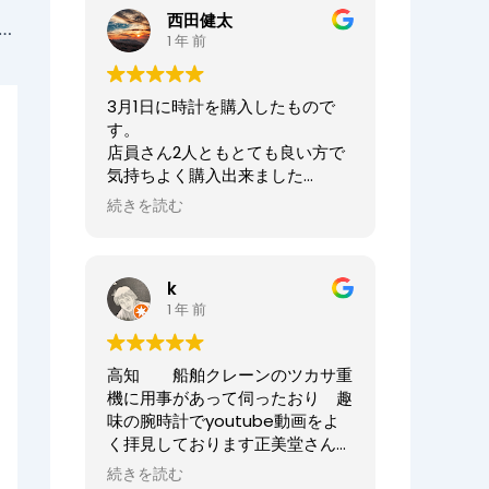
ませ。
西田健太
正美堂時計店でございます。
ー キャラクター シナモロール目覚まし時計【CQ113L】をお買い上げいただきました、K.Y様からの声
1 年 前
この度は大切な時計の修理をお任
せいただき誠にありがとうござい
3月1日に時計を購入したもので
ます。
す。
また、嬉しい口コミも誠にありが
店員さん2人ともとても良い方で
とうございます！！
気持ちよく購入出来ました
何度も来ていただき申し訳ござい
ありがとうございました
ませんでした。
続きを読む
オーナーからの返信
今後ともまた修理やオーバーホー
ニシケンTV様、
ル等、永くお付き合いいただけま
k
この度は数ある時計店の中から当
すと幸いです。
1 年 前
店へご来店いただき誠にありがと
どうぞよろしくお願いいたしま
うございました。
す。
また、嬉しいまで、誠に口コミい
高知 船舶クレーンのツカサ重
ただきありがとうございます。
正美堂時計店スタッフ
機に用事があって伺ったおり 趣
味の腕時計でyoutube動画をよ
大切な時計選びにお立ち会いでき
く拝見しております正美堂さん
てとても嬉しかったです
へ 冷やかしで伺ってしまいまし
またベルトのサイズが合わなくな
続きを読む