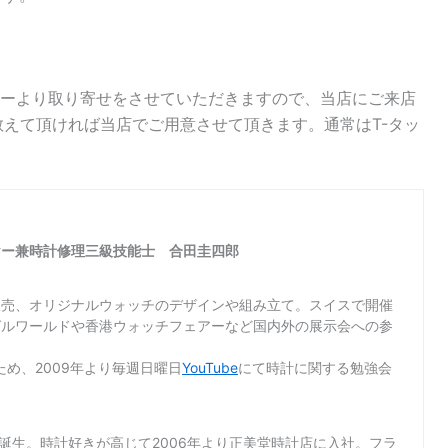
ーより取り寄せをさせていただきますので、当店にご来店
教えて頂ければ当店でご用意させて頂きます。通常はT-タッ
ヤー兼時計修理三級技能士 合田圭四郎
販売、オリジナルウォッチのデザインや組み立て。スイスで開催
ゼルワールドや香港ウォッチフェアーなど国内外の展示会への参
め、2009年より毎週日曜日
YouTube
にて時計に関する勉強会
て誕生。時計好きが高じて2006年より正美堂時計店に入社。フラ