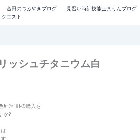
合田のつぶやきブログ
見習い時計技能士まりんブログ
リクエスト
CHポリッシュチタニウム白
ｶｰﾌﾍﾞﾙﾄの購入を
すか?
には
ます。