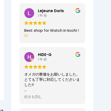
2025/07/25
今日もベルト交換にお伺いしまし
Lejeune Doris
た。店員の方が親切なのに加え、
1 年 前
時計がお好きなのが伝わってきま
すし、寄り添った接客をしてくれ
ましたので、買い物が気持ちよく
Best shop for Watch in kochi !
できました。また、おすすめ通り
交換したベルトもガラッと雰囲気
が変わりましたが、新たな魅力を
発見することができました。好き
と仕事がマッチしたご商売は人の
HIDE-G
心を豊かにするんだなぁと感じ入
1 年 前
りました。ありがとうございま
す。
オメガの整備をお願いしました。
オーナーからの返信
とても丁寧に対応してくださいま
先日はベルト調整のご依頼誠にあ
した!!
りがとうございます。
店内も楽しんでいただけて何より
オーナーからの返信
続きを読む
でございます。
HIDE-G様
またの機会にぜひご来店ください
お世話になっております。
次