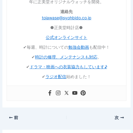
年に正美堂オリジナルウォッチを開発。
連絡先
toiawase@syohbido.co.jp
●正美堂時計店●
公式オンラインサイト
✔︎毎週、時計についての
勉強会動画
も配信中！
✔︎
時計の修理、メンテナンスも対応
。
✔︎
ドラマ・映画への衣装協力もしています♪
✔︎
ラジオ配信
始めました！
前
次