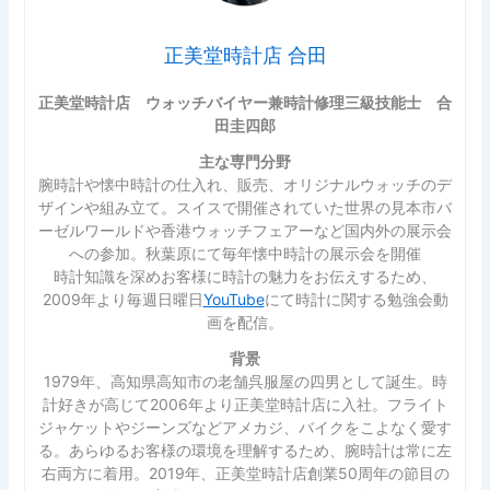
正美堂時計店 合田
正美堂時計店 ウォッチバイヤー兼時計修理三級技能士 合
田圭四郎
主な専門分野
腕時計や懐中時計の仕入れ、販売、オリジナルウォッチのデ
ザインや組み立て。スイスで開催されていた世界の見本市バ
ーゼルワールドや香港ウォッチフェアーなど国内外の展示会
への参加。秋葉原にて毎年懐中時計の展示会を開催
時計知識を深めお客様に時計の魅力をお伝えするため、
2009年より毎週日曜日
YouTube
にて時計に関する勉強会動
画を配信。
背景
1979年、高知県高知市の老舗呉服屋の四男として誕生。時
計好きが高じて2006年より正美堂時計店に入社。フライト
ジャケットやジーンズなどアメカジ、バイクをこよなく愛す
る。あらゆるお客様の環境を理解するため、腕時計は常に左
右両方に着用。2019年、正美堂時計店創業50周年の節目の