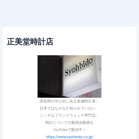
正美堂時計店
高知県の中心街にある老舗時計屋。
日本ではなかなか知られていない、
ニッチなブランドウォッチ専門店。
時計についての勉強会動画を
YouTubeで配信中！
https://www.syohbido.co.jp/