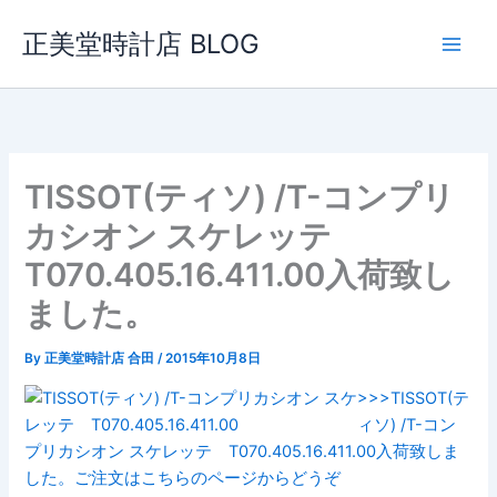
内
正美堂時計店 BLOG
容
を
ス
キ
ッ
プ
TISSOT(ティソ) /T-コンプリ
カシオン スケレッテ
T070.405.16.411.00入荷致し
ました。
By
正美堂時計店 合田
/
2015年10月8日
>>>TISSOT(テ
ィソ) /T-コン
プリカシオン スケレッテ T070.405.16.411.00入荷致しま
した。ご注文はこちらのページからどうぞ