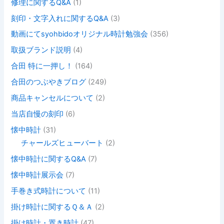
修理に関するQ&A
(1)
刻印・文字入れに関するQ&A
(3)
動画にてsyohbidoオリジナル時計勉強会
(356)
取扱ブランド説明
(4)
合田 特に一押し！
(164)
合田のつぶやきブログ
(249)
商品キャンセルについて
(2)
当店自慢の刻印
(6)
懐中時計
(31)
チャールズヒューバート
(2)
懐中時計に関するQ&A
(7)
懐中時計展示会
(7)
手巻き式時計について
(11)
掛け時計に関するＱ＆Ａ
(2)
掛け時計・置き時計
(47)