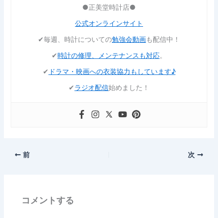
●正美堂時計店●
公式オンラインサイト
✔︎毎週、時計についての
勉強会動画
も配信中！
✔︎
時計の修理、メンテナンスも対応
。
✔︎
ドラマ・映画への衣装協力もしています♪
✔︎
ラジオ配信
始めました！
前
次
コメントする