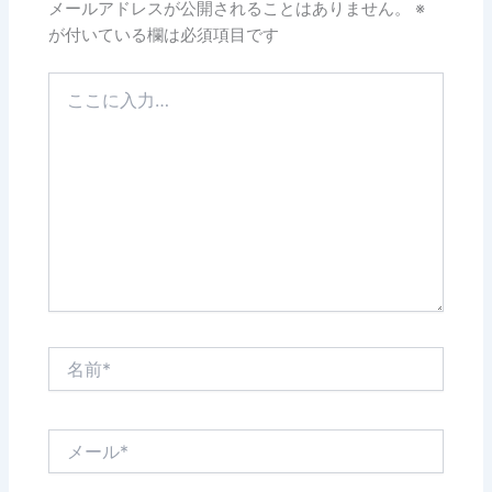
メールアドレスが公開されることはありません。
※
が付いている欄は必須項目です
こ
こ
に
入
力…
名
前
*
メ
ー
ル