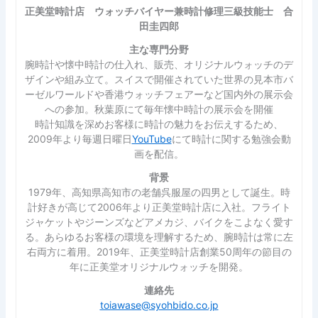
正美堂時計店 ウォッチバイヤー兼時計修理三級技能士 合
田圭四郎
主な専門分野
腕時計や懐中時計の仕入れ、販売、オリジナルウォッチのデ
ザインや組み立て。スイスで開催されていた世界の見本市バ
ーゼルワールドや香港ウォッチフェアーなど国内外の展示会
への参加。秋葉原にて毎年懐中時計の展示会を開催
時計知識を深めお客様に時計の魅力をお伝えするため、
2009年より毎週日曜日
YouTube
にて時計に関する勉強会動
画を配信。
背景
1979年、高知県高知市の老舗呉服屋の四男として誕生。時
計好きが高じて2006年より正美堂時計店に入社。フライト
ジャケットやジーンズなどアメカジ、バイクをこよなく愛す
る。あらゆるお客様の環境を理解するため、腕時計は常に左
右両方に着用。2019年、正美堂時計店創業50周年の節目の
年に正美堂オリジナルウォッチを開発。
連絡先
toiawase@syohbido.co.jp