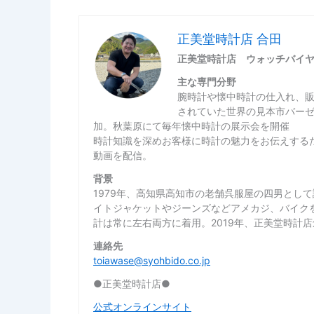
正美堂時計店 合田
正美堂時計店 ウォッチバイ
主な専門分野
腕時計や懐中時計の仕入れ、
されていた世界の見本市バー
加。秋葉原にて毎年懐中時計の展示会を開催
時計知識を深めお客様に時計の魅力をお伝えするた
動画を配信。
背景
1979年、高知県高知市の老舗呉服屋の四男とし
イトジャケットやジーンズなどアメカジ、バイク
計は常に左右両方に着用。2019年、正美堂時計
連絡先
toiawase@syohbido.co.jp
●正美堂時計店●
公式オンラインサイト