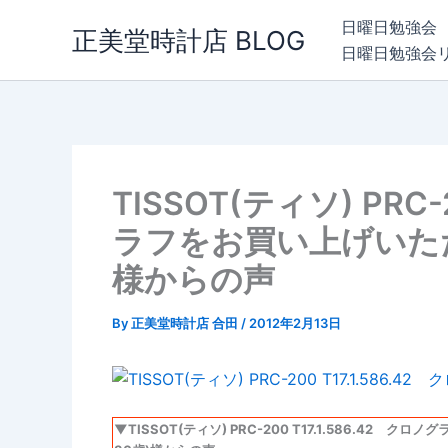
内
日曜日勉強会
正美堂時計店 BLOG
容
日曜日勉強会
を
ス
キ
ッ
プ
TISSOT(ティソ) PRC-
ラフをお買い上げいただ
様からの声
By
正美堂時計店 合田
/
2012年2月13日
▼TISSOT(ティソ) PRC-200 T17.1.586.42 