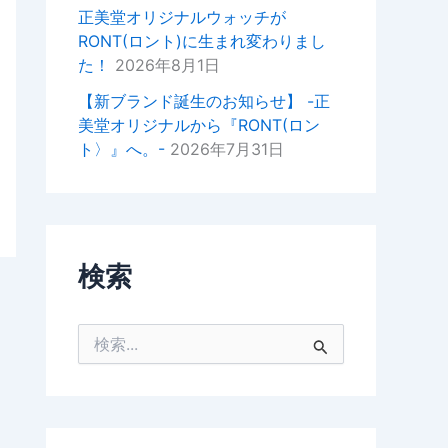
掛けいただけると幸いでございま
正美堂オリジナルウォッチが
す。
RONT(ロント)に生まれ変わりまし
た！
2026年8月1日
今後ともどうぞよろしくお願いい
たします。
【新ブランド誕生のお知らせ】 -正
美堂オリジナルから『RONT(ロン
正美堂時計店スタッフ
ト〉』へ。-
2026年7月31日
検索
検
索
対
象
: