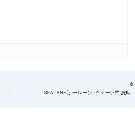
SEALANE(シーレーン) クォーツ式 腕時計 SE32-MBKをお買い上げいただきました、ケン(30～40歳)様からの声