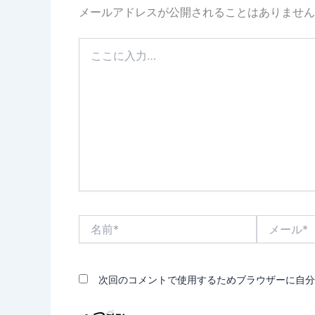
メールアドレスが公開されることはありません
こ
こ
に
入
力…
名
メ
前
ー
*
ル
*
次回のコメントで使用するためブラウザーに自分