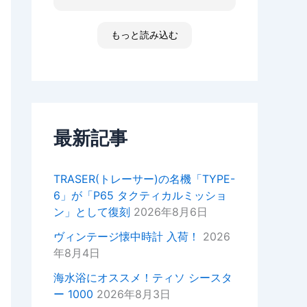
た ゴメンなさい 小心者ですか
ったり、何かあればいつでもお気
らただただ拝見しただけです素敵
軽にご相談ください！
な時間でした
もっと読み込む
高知 あと何回伺う事があるだ
今後ともどうぞよろしくお願いい
ろ 船舶に関わる事が無くなった
たします。
ら 終わりかな 特殊な企業があ
重ねてではございますがこの度は
って大好きな土地です 腕時計
ご来店いただきありがとうござい
安物しか買えないですけど シチ
ました。
ズンの機械が好きですね
セイコーのオートクォーツ 褒め
最新記事
正美堂スタッフ
てもらえた！
オーナーからの返信
TRASER(トレーサー)の名機「TYPE-
k様
6」が「P65 タクティカルミッショ
この度は嬉しい評価をいただき誠
ン」として復刻
2026年8月6日
にありがとうございます。
YouTubeの動画もご覧いただい
ヴィンテージ懐中時計 入荷！
2026
ているとのことで、スタッフ一同
年8月4日
大変嬉しい気持ちでございます。
海水浴にオススメ！ティソ シースタ
次お越しの際はぜひお話しさせて
ー 1000
2026年8月3日
いただきたいので宜しければお声