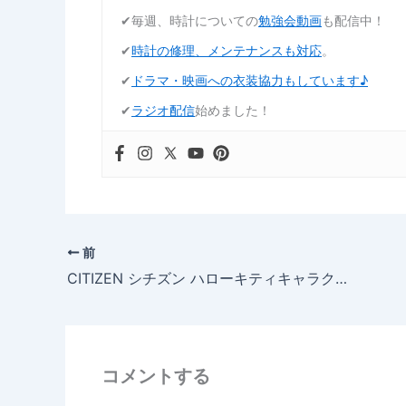
✔︎毎週、時計についての
勉強会動画
も配信中！
✔︎
時計の修理、メンテナンスも対応
。
✔︎
ドラマ・映画への衣装協力もしています♪
✔︎
ラジオ配信
始めました！
前
CITIZEN シチズン ハローキティキャラクター目覚まし時計【4RA418MJ13】入荷致しました。
コメントする