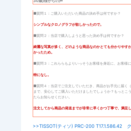
30歳)様からの声
■質問１：ご購入いただいた商品の決め手は何ですか？
シンプルなクロノグラフが欲しかったので。
■質問２：当店で購入しようと思った決め手は何ですか？
綺麗な写真が多く、どのような商品なのかとても分かりやす
かったため。
■質問３：これららもよりいっそうお客様を身近に、お客様
特になし。
■質問４：当店でご注文していただき、商品がお手元に届く
まで、安心してご購入いただけましたでしょうか？もっとこ
たらお知らせください。
注文してから商品の発送までが非常に早くかつ丁寧で、満足
>>TISSOT(ティソ) PRC-200 T17.1.