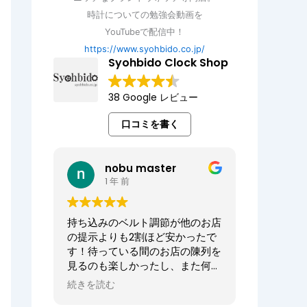
時計についての勉強会動画を
YouTubeで配信中！
https://www.syohbido.co.jp/
Syohbido Clock Shop
38 Google レビュー
口コミを書く
nobu master
1 年 前
持ち込みのベルト調節が他のお店
の提示よりも2割ほど安かったで
す！待っている間のお店の陳列を
見るのも楽しかったし、また何か
あればお願いしたいお店でした。
続きを読む