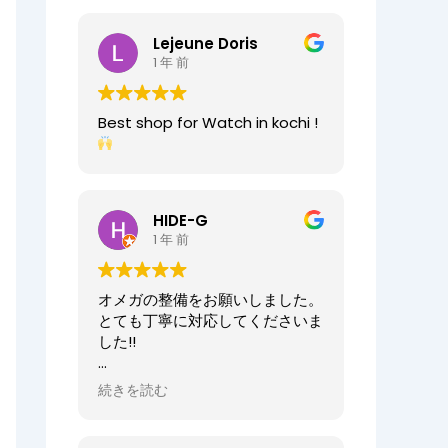
2025/07/25
今日もベルト交換にお伺いしまし
Lejeune Doris
た。店員の方が親切なのに加え、
1 年 前
時計がお好きなのが伝わってきま
すし、寄り添った接客をしてくれ
ましたので、買い物が気持ちよく
Best shop for Watch in kochi !
できました。また、おすすめ通り
交換したベルトもガラッと雰囲気
が変わりましたが、新たな魅力を
発見することができました。好き
と仕事がマッチしたご商売は人の
HIDE-G
心を豊かにするんだなぁと感じ入
1 年 前
りました。ありがとうございま
す。
オメガの整備をお願いしました。
オーナーからの返信
とても丁寧に対応してくださいま
先日はベルト調整のご依頼誠にあ
した!!
りがとうございます。
店内も楽しんでいただけて何より
オーナーからの返信
続きを読む
でございます。
HIDE-G様
またの機会にぜひご来店ください
お世話になっております。