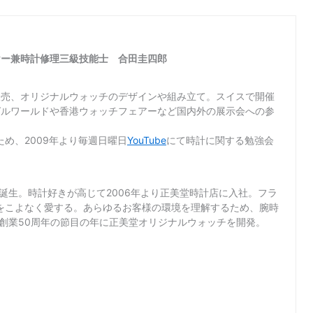
ヤー兼時計修理三級技能士 合田圭四郎
販売、オリジナルウォッチのデザインや組み立て。スイスで開催
ゼルワールドや香港ウォッチフェアーなど国内外の展示会への参
め、2009年より毎週日曜日
YouTube
にて時計に関する勉強会
て誕生。時計好きが高じて2006年より正美堂時計店に入社。フラ
をこよなく愛する。あらゆるお客様の環境を理解するため、腕時
店創業50周年の節目の年に正美堂オリジナルウォッチを開発。