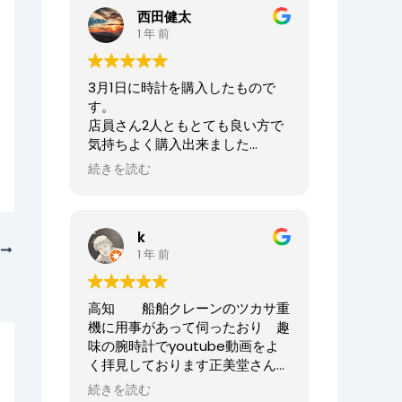
ませ。
西田健太
正美堂時計店でございます。
1 年 前
この度は大切な時計の修理をお任
せいただき誠にありがとうござい
3月1日に時計を購入したもので
ます。
す。
また、嬉しい口コミも誠にありが
店員さん2人ともとても良い方で
とうございます！！
気持ちよく購入出来ました
何度も来ていただき申し訳ござい
ありがとうございました
ませんでした。
続きを読む
オーナーからの返信
今後ともまた修理やオーバーホー
ニシケンTV様、
ル等、永くお付き合いいただけま
k
この度は数ある時計店の中から当
すと幸いです。
次
1 年 前
店へご来店いただき誠にありがと
どうぞよろしくお願いいたしま
うございました。
す。
また、嬉しいまで、誠に口コミい
高知 船舶クレーンのツカサ重
ただきありがとうございます。
正美堂時計店スタッフ
機に用事があって伺ったおり 趣
味の腕時計でyoutube動画をよ
大切な時計選びにお立ち会いでき
く拝見しております正美堂さん
てとても嬉しかったです
へ 冷やかしで伺ってしまいまし
またベルトのサイズが合わなくな
続きを読む