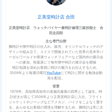
正美堂時計店 合田
正美堂時計店 ウォッチバイヤー兼時計修理三級技能士 合
田圭四郎
主な専門分野
腕時計や懐中時計の仕入れ、販売、オリジナルウォッチのデ
ザインや組み立て。スイスで開催されていた世界の見本市バ
ーゼルワールドや香港ウォッチフェアーなど国内外の展示会
への参加。秋葉原にて毎年懐中時計の展示会を開催
時計知識を深めお客様に時計の魅力をお伝えするため、
2009年より毎週日曜日
YouTube
にて時計に関する勉強会動
画を配信。
背景
1979年、高知県高知市の老舗呉服屋の四男として誕生。時
計好きが高じて2006年より正美堂時計店に入社。フライト
ジャケットやジーンズなどアメカジ、バイクをこよなく愛す
る。あらゆるお客様の環境を理解するため、腕時計は常に左