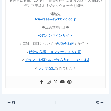
右両方に着用。2019年、正美堂時計店創業50周年の節目の
年に正美堂オリジナルウォッチを開発。
連絡先
toiawase@syohbido.co.jp
●正美堂時計店●
公式オンラインサイト
✔︎毎週、時計についての
勉強会動画
も配信中！
✔︎
時計の修理、メンテナンスも対応
。
✔︎
ドラマ・映画への衣装協力もしています♪
✔︎
ラジオ配信
始めました！
前
次