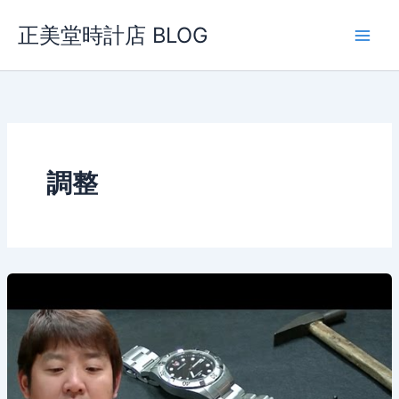
内
正美堂時計店 BLOG
容
を
ス
キ
ッ
プ
調整