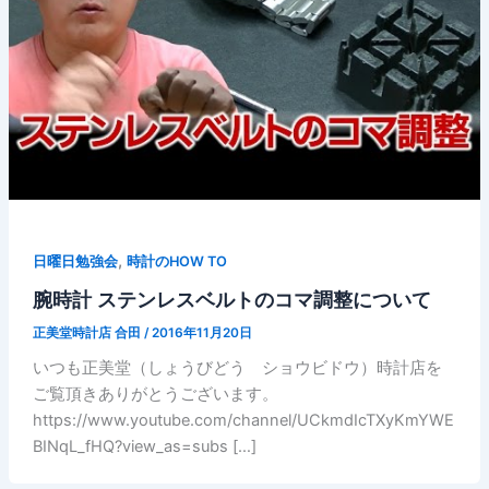
,
日曜日勉強会
時計のHOW TO
腕時計 ステンレスベルトのコマ調整について
正美堂時計店 合田
/
2016年11月20日
いつも正美堂（しょうびどう ショウビドウ）時計店を
ご覧頂きありがとうございます。
https://www.youtube.com/channel/UCkmdIcTXyKmYWE
BINqL_fHQ?view_as=subs […]