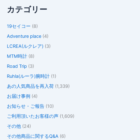
対
象
カテゴリー
:
19セイコー
(8)
Adventure place
(4)
LCREA(ルクレア)
(3)
MTM時計
(8)
Road Trip
(3)
Ruhla(ルーラ)腕時計
(1)
あの人気商品を再入荷
(1,339)
お届け事例
(4)
お知らせ・ご報告
(10)
ご利用頂いたお客様の声
(1,609)
その他
(24)
その他商品に関するQ&A
(6)