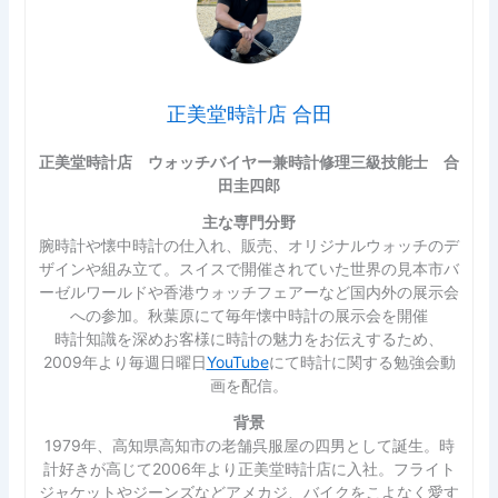
正美堂時計店 合田
正美堂時計店 ウォッチバイヤー兼時計修理三級技能士 合
田圭四郎
主な専門分野
腕時計や懐中時計の仕入れ、販売、オリジナルウォッチのデ
ザインや組み立て。スイスで開催されていた世界の見本市バ
ーゼルワールドや香港ウォッチフェアーなど国内外の展示会
への参加。秋葉原にて毎年懐中時計の展示会を開催
時計知識を深めお客様に時計の魅力をお伝えするため、
2009年より毎週日曜日
YouTube
にて時計に関する勉強会動
画を配信。
背景
1979年、高知県高知市の老舗呉服屋の四男として誕生。時
計好きが高じて2006年より正美堂時計店に入社。フライト
ジャケットやジーンズなどアメカジ、バイクをこよなく愛す