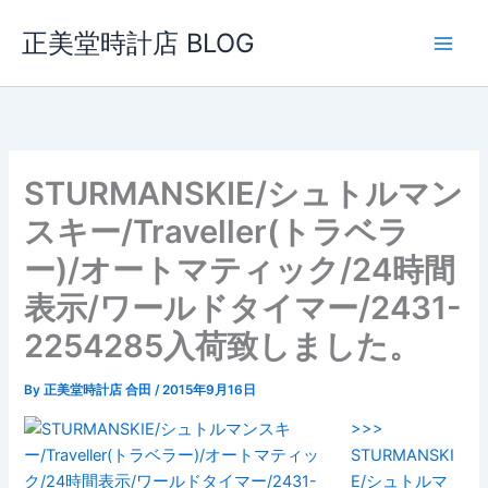
内
正美堂時計店 BLOG
容
を
ス
キ
ッ
プ
STURMANSKIE/シュトルマン
スキー/Traveller(トラベラ
ー)/オートマティック/24時間
表示/ワールドタイマー/2431-
2254285入荷致しました。
By
正美堂時計店 合田
/
2015年9月16日
>>>
STURMANSKI
E/シュトルマ