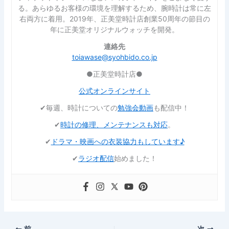
る。あらゆるお客様の環境を理解するため、腕時計は常に左
右両方に着用。2019年、正美堂時計店創業50周年の節目の
年に正美堂オリジナルウォッチを開発。
連絡先
toiawase@syohbido.co.jp
●正美堂時計店●
公式オンラインサイト
✔︎毎週、時計についての
勉強会動画
も配信中！
✔︎
時計の修理、メンテナンスも対応
。
✔︎
ドラマ・映画への衣装協力もしています♪
✔︎
ラジオ配信
始めました！
前
次