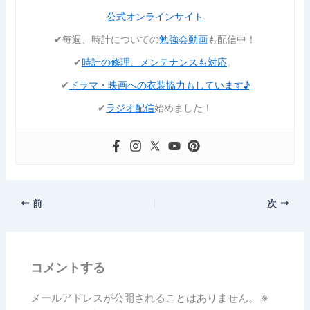
公式オンラインサイト
✔︎毎週、時計についての
勉強会動画
も配信中！
✔︎
時計の修理、メンテナンスも対応
。
✔︎
ドラマ・映画への衣装協力もしています♪
✔︎
ラジオ配信
始めました！
前
次
コメントする
メールアドレスが公開されることはありません。
※