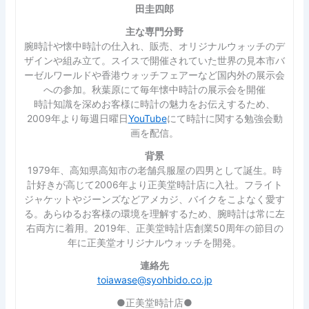
田圭四郎
主な専門分野
腕時計や懐中時計の仕入れ、販売、オリジナルウォッチのデ
ザインや組み立て。スイスで開催されていた世界の見本市バ
ーゼルワールドや香港ウォッチフェアーなど国内外の展示会
への参加。秋葉原にて毎年懐中時計の展示会を開催
時計知識を深めお客様に時計の魅力をお伝えするため、
2009年より毎週日曜日
YouTube
にて時計に関する勉強会動
画を配信。
背景
1979年、高知県高知市の老舗呉服屋の四男として誕生。時
計好きが高じて2006年より正美堂時計店に入社。フライト
ジャケットやジーンズなどアメカジ、バイクをこよなく愛す
る。あらゆるお客様の環境を理解するため、腕時計は常に左
右両方に着用。2019年、正美堂時計店創業50周年の節目の
年に正美堂オリジナルウォッチを開発。
連絡先
toiawase@syohbido.co.jp
●正美堂時計店●