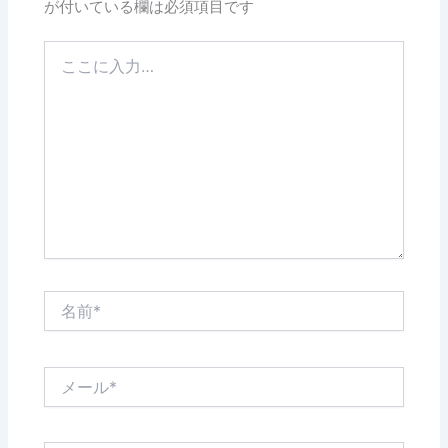
が付いている欄は必須項目です
こ
こ
に
入
力…
名
前
*
メ
ー
ル
*