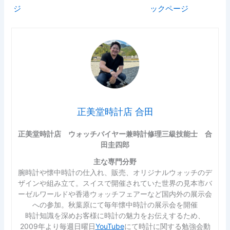
ジ
ックページ
正美堂時計店 合田
正美堂時計店 ウォッチバイヤー兼時計修理三級技能士 合
田圭四郎
主な専門分野
腕時計や懐中時計の仕入れ、販売、オリジナルウォッチのデ
ザインや組み立て。スイスで開催されていた世界の見本市バ
ーゼルワールドや香港ウォッチフェアーなど国内外の展示会
への参加。秋葉原にて毎年懐中時計の展示会を開催
時計知識を深めお客様に時計の魅力をお伝えするため、
2009年より毎週日曜日
YouTube
にて時計に関する勉強会動