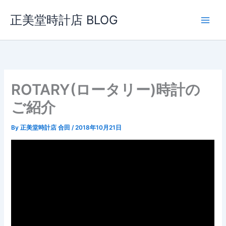
内
正美堂時計店 BLOG
容
を
ス
キ
ッ
プ
ROTARY(ロータリー)時計の
ご紹介
By
正美堂時計店 合田
/
2018年10月21日