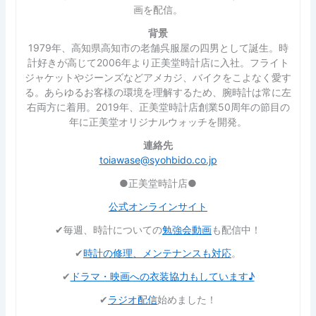
画を配信。
背景
1979年、高知県高知市の老舗呉服屋の四男として誕生。時
計好きが高じて2006年より正美堂時計店に入社。フライト
ジャケットやジーンズなどアメカジ、バイクをこよなく愛す
る。あらゆるお客様の環境を理解するため、腕時計は常に左
右両方に着用。2019年、正美堂時計店創業50周年の節目の
年に正美堂オリジナルウォッチを開発。
連絡先
toiawase@syohbido.co.jp
●正美堂時計店●
公式オンラインサイト
✔︎毎週、時計についての
勉強会動画
も配信中！
✔︎
時計の修理、メンテナンスも対応
。
✔︎
ドラマ・映画への衣装協力もしています♪
✔︎
ラジオ配信
始めました！