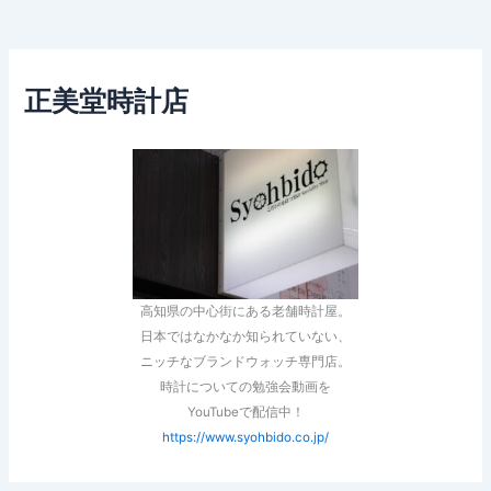
正美堂時計店
高知県の中心街にある老舗時計屋。
日本ではなかなか知られていない、
ニッチなブランドウォッチ専門店。
時計についての勉強会動画を
YouTubeで配信中！
https://www.syohbido.co.jp/