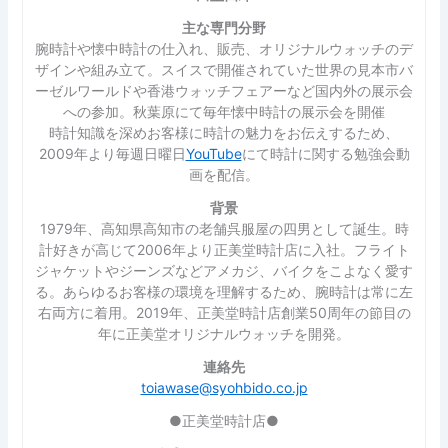
主な専門分野
腕時計や懐中時計の仕入れ、販売、オリジナルウォッチのデ
ザインや組み立て。スイスで開催されていた世界の見本市バ
ーゼルワールドや香港ウォッチフェアーなど国内外の展示会
への参加。秋葉原にて毎年懐中時計の展示会を開催
時計知識を深めお客様に時計の魅力をお伝えするため、
2009年より毎週日曜日
YouTube
にて時計に関する勉強会動
画を配信。
背景
1979年、高知県高知市の老舗呉服屋の四男として誕生。時
計好きが高じて2006年より正美堂時計店に入社。フライト
ジャケットやジーンズなどアメカジ、バイクをこよなく愛す
る。あらゆるお客様の環境を理解するため、腕時計は常に左
右両方に着用。2019年、正美堂時計店創業50周年の節目の
年に正美堂オリジナルウォッチを開発。
連絡先
toiawase@syohbido.co.jp
●正美堂時計店●