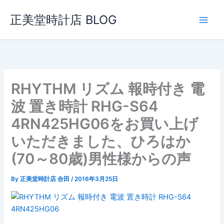
内
正美堂時計店 BLOG
容
を
ス
キ
ッ
プ
RHYTHM リズム 報時付き 電
波 置き時計 RHG-S64
4RN425HG06をお買い上げ
いただきました、ひろはか
(70～80歳)男性様からの声
By
正美堂時計店 合田
/
2016年3月25日