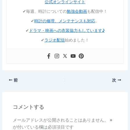
公式オンラインサイト
✔︎毎週、時計についての
勉強会動画
も配信中！
✔︎
時計の修理、メンテナンスも対応
。
✔︎
ドラマ・映画への衣装協力もしています♪
✔︎
ラジオ配信
始めました！
前
次
コメントする
メールアドレスが公開されることはありません。
※
が付いている欄は必須項目です