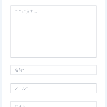
こ
こ
に
入
力…
名
前
*
メ
ー
ル
*
サ