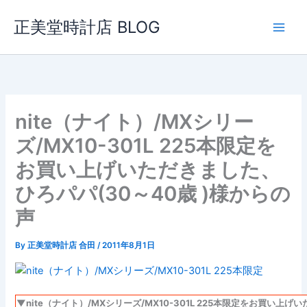
内
正美堂時計店 BLOG
容
を
ス
キ
ッ
プ
nite（ナイト）/MXシリー
ズ/MX10-301L 225本限定を
お買い上げいただきました、
ひろパパ(30～40歳 )様からの
声
By
正美堂時計店 合田
/
2011年8月1日
▼nite（ナイト）/MXシリーズ/MX10-301L 225本限定をお買い上