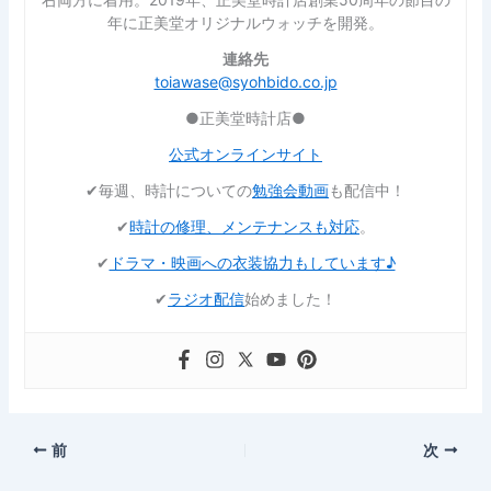
年に正美堂オリジナルウォッチを開発。
連絡先
toiawase@syohbido.co.jp
●正美堂時計店●
公式オンラインサイト
✔︎毎週、時計についての
勉強会動画
も配信中！
✔︎
時計の修理、メンテナンスも対応
。
✔︎
ドラマ・映画への衣装協力もしています♪
✔︎
ラジオ配信
始めました！
前
次