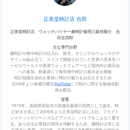
正美堂時計店 合田
正美堂時計店 ウォッチバイヤー兼時計修理三級技能士 合
田圭四郎
主な専門分野
腕時計や懐中時計の仕入れ、販売、オリジナルウォッチのデ
ザインや組み立て。スイスで開催されていた世界の見本市バ
ーゼルワールドや香港ウォッチフェアーなど国内外の展示会
への参加。秋葉原にて毎年懐中時計の展示会を開催
時計知識を深めお客様に時計の魅力をお伝えするため、
2009年より毎週日曜日
YouTube
にて時計に関する勉強会動
画を配信。
背景
1979年、高知県高知市の老舗呉服屋の四男として誕生。時
計好きが高じて2006年より正美堂時計店に入社。フライト
ジャケットやジーンズなどアメカジ、バイクをこよなく愛す
る。あらゆるお客様の環境を理解するため、腕時計は常に左
右両方に着用。2019年、正美堂時計店創業50周年の節目の