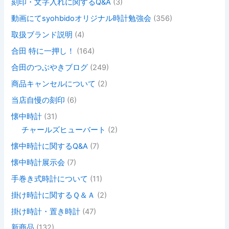
刻印・文字入れに関するQ&A
(3)
動画にてsyohbidoオリジナル時計勉強会
(356)
取扱ブランド説明
(4)
合田 特に一押し！
(164)
合田のつぶやきブログ
(249)
商品キャンセルについて
(2)
当店自慢の刻印
(6)
懐中時計
(31)
チャールズヒューバート
(2)
懐中時計に関するQ&A
(7)
懐中時計展示会
(7)
手巻き式時計について
(11)
掛け時計に関するＱ＆Ａ
(2)
掛け時計・置き時計
(47)
新商品
(132)