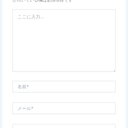
こ
こ
に
入
力…
名
前
*
メ
ー
ル
*
サ