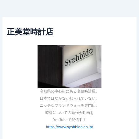
正美堂時計店
高知県の中心街にある老舗時計屋。
日本ではなかなか知られていない、
ニッチなブランドウォッチ専門店。
時計についての勉強会動画を
YouTubeで配信中！
https://www.syohbido.co.jp/