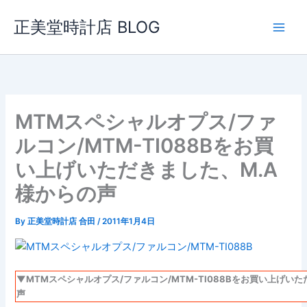
内
正美堂時計店 BLOG
容
を
ス
キ
ッ
プ
MTMスペシャルオプス/ファ
ルコン/MTM-TI088Bをお買
い上げいただきました、M.A
様からの声
By
正美堂時計店 合田
/
2011年1月4日
▼MTMスペシャルオプス/ファルコン/MTM-TI088Bをお買い上げい
声