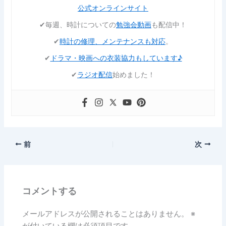
公式オンラインサイト
✔︎毎週、時計についての
勉強会動画
も配信中！
✔︎
時計の修理、メンテナンスも対応
。
✔︎
ドラマ・映画への衣装協力もしています♪
✔︎
ラジオ配信
始めました！
前
次
コメントする
メールアドレスが公開されることはありません。
※
が付いている欄は必須項目です