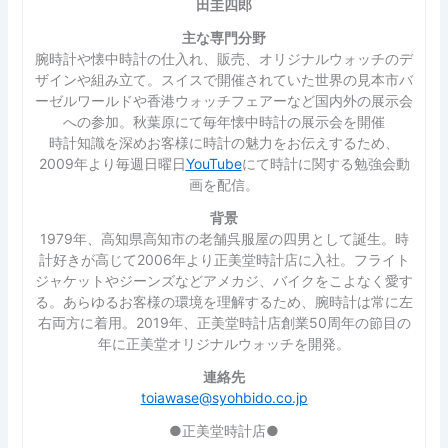
田圭四郎
主な専門分野
腕時計や懐中時計の仕入れ、販売、オリジナルウォッチのデ
ザインや組み立て。スイスで開催されていた世界の見本市バ
ーゼルワールドや香港ウォッチフェアーなど国内外の展示会
への参加。秋葉原にて毎年懐中時計の展示会を開催
時計知識を深めお客様に時計の魅力をお伝えするため、
2009年より毎週日曜日
YouTube
にて時計に関する勉強会動
画を配信。
背景
1979年、高知県高知市の老舗呉服屋の四男として誕生。時
計好きが高じて2006年より正美堂時計店に入社。フライト
ジャケットやジーンズなどアメカジ、バイクをこよなく愛す
る。あらゆるお客様の環境を理解するため、腕時計は常に左
右両方に着用。2019年、正美堂時計店創業50周年の節目の
年に正美堂オリジナルウォッチを開発。
連絡先
toiawase@syohbido.co.jp
●正美堂時計店●