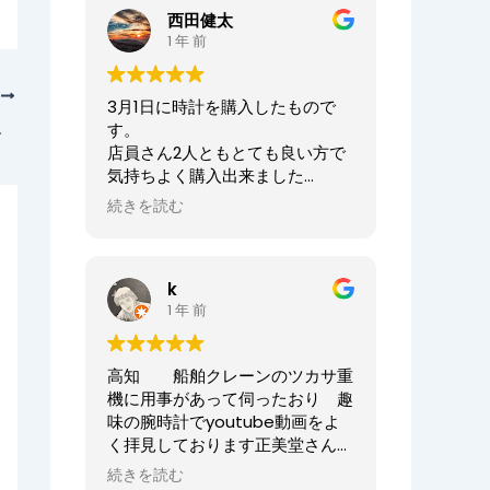
ませ。
西田健太
正美堂時計店でございます。
1 年 前
この度は大切な時計の修理をお任
せいただき誠にありがとうござい
次
3月1日に時計を購入したもので
ます。
80歳)様からの声
す。
また、嬉しい口コミも誠にありが
店員さん2人ともとても良い方で
とうございます！！
気持ちよく購入出来ました
何度も来ていただき申し訳ござい
ありがとうございました
ませんでした。
続きを読む
オーナーからの返信
今後ともまた修理やオーバーホー
ニシケンTV様、
ル等、永くお付き合いいただけま
k
この度は数ある時計店の中から当
すと幸いです。
1 年 前
店へご来店いただき誠にありがと
どうぞよろしくお願いいたしま
うございました。
す。
また、嬉しいまで、誠に口コミい
高知 船舶クレーンのツカサ重
ただきありがとうございます。
正美堂時計店スタッフ
機に用事があって伺ったおり 趣
味の腕時計でyoutube動画をよ
大切な時計選びにお立ち会いでき
く拝見しております正美堂さん
てとても嬉しかったです
へ 冷やかしで伺ってしまいまし
またベルトのサイズが合わなくな
続きを読む