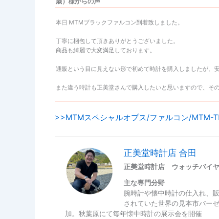
歳）様からの声
本日 MTMブラックファルコン到着致しました。
丁寧に梱包して頂きありがとうございました。
商品も綺麗で大変満足しております。
通販という目に見えない形で初めて時計を購入しましたが、
また違う時計も正美堂さんで購入したいと思いますので、そ
>>MTMスペシャルオプス/ファルコン/MTM-
正美堂時計店 合田
正美堂時計店 ウォッチバイ
主な専門分野
腕時計や懐中時計の仕入れ、
されていた世界の見本市バー
加。秋葉原にて毎年懐中時計の展示会を開催