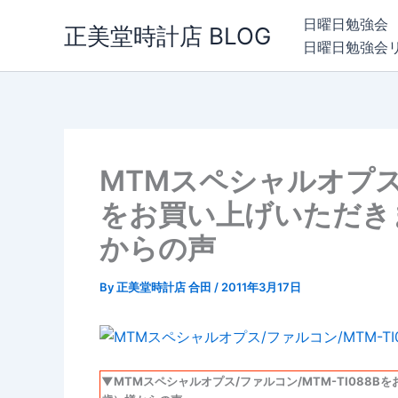
内
日曜日勉強会
正美堂時計店 BLOG
容
日曜日勉強会
を
ス
キ
ッ
プ
MTMスペシャルオプス/
をお買い上げいただきま
からの声
By
正美堂時計店 合田
/
2011年3月17日
▼MTMスペシャルオプス/ファルコン/MTM-TI088B