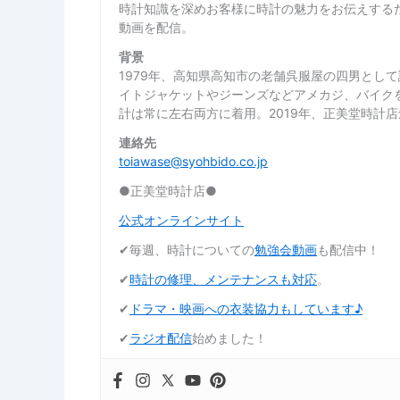
時計知識を深めお客様に時計の魅力をお伝えするた
動画を配信。
背景
1979年、高知県高知市の老舗呉服屋の四男とし
イトジャケットやジーンズなどアメカジ、バイク
計は常に左右両方に着用。2019年、正美堂時計
連絡先
toiawase@syohbido.co.jp
●正美堂時計店●
公式オンラインサイト
✔︎毎週、時計についての
勉強会動画
も配信中！
✔︎
時計の修理、メンテナンスも対応
。
✔︎
ドラマ・映画への衣装協力もしています♪
✔︎
ラジオ配信
始めました！