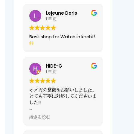
2025/07/25
今日もベルト交換にお伺いしまし
Lejeune Doris
た。店員の方が親切なのに加え、
1 年 前
時計がお好きなのが伝わってきま
すし、寄り添った接客をしてくれ
ましたので、買い物が気持ちよく
Best shop for Watch in kochi !
できました。また、おすすめ通り
交換したベルトもガラッと雰囲気
が変わりましたが、新たな魅力を
発見することができました。好き
と仕事がマッチしたご商売は人の
HIDE-G
心を豊かにするんだなぁと感じ入
1 年 前
りました。ありがとうございま
す。
オメガの整備をお願いしました。
オーナーからの返信
とても丁寧に対応してくださいま
先日はベルト調整のご依頼誠にあ
した!!
りがとうございます。
店内も楽しんでいただけて何より
オーナーからの返信
続きを読む
でございます。
HIDE-G様
またの機会にぜひご来店ください
お世話になっております。