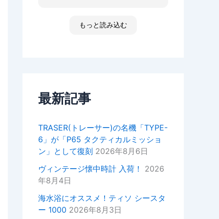
た ゴメンなさい 小心者ですか
ったり、何かあればいつでもお気
らただただ拝見しただけです素敵
軽にご相談ください！
な時間でした
もっと読み込む
高知 あと何回伺う事があるだ
今後ともどうぞよろしくお願いい
ろ 船舶に関わる事が無くなった
たします。
ら 終わりかな 特殊な企業があ
重ねてではございますがこの度は
って大好きな土地です 腕時計
ご来店いただきありがとうござい
安物しか買えないですけど シチ
ました。
ズンの機械が好きですね
セイコーのオートクォーツ 褒め
最新記事
正美堂スタッフ
てもらえた！
オーナーからの返信
TRASER(トレーサー)の名機「TYPE-
k様
6」が「P65 タクティカルミッショ
この度は嬉しい評価をいただき誠
ン」として復刻
2026年8月6日
にありがとうございます。
YouTubeの動画もご覧いただい
ヴィンテージ懐中時計 入荷！
2026
ているとのことで、スタッフ一同
年8月4日
大変嬉しい気持ちでございます。
海水浴にオススメ！ティソ シースタ
次お越しの際はぜひお話しさせて
ー 1000
2026年8月3日
いただきたいので宜しければお声