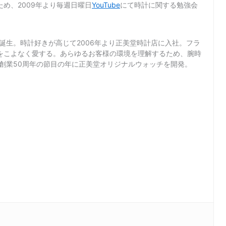
め、2009年より毎週日曜日
YouTube
にて時計に関する勉強会
て誕生。時計好きが高じて2006年より正美堂時計店に入社。フラ
をこよなく愛する。あらゆるお客様の環境を理解するため、腕時
店創業50周年の節目の年に正美堂オリジナルウォッチを開発。