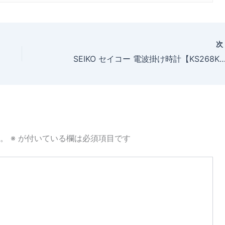
SEIKO セイコー 電波掛け時計【KS268K】をお買い上げいただきました、みのる兄貴(70～
。
※
が付いている欄は必須項目です