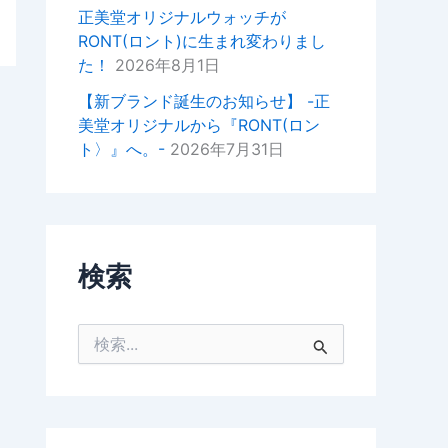
掛けいただけると幸いでございま
正美堂オリジナルウォッチが
す。
RONT(ロント)に生まれ変わりまし
た！
2026年8月1日
今後ともどうぞよろしくお願いい
たします。
【新ブランド誕生のお知らせ】 -正
美堂オリジナルから『RONT(ロン
正美堂時計店スタッフ
ト〉』へ。-
2026年7月31日
検索
検
索
対
象
: