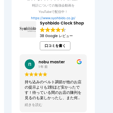
時計についての勉強会動画を
YouTubeで配信中！
https://www.syohbido.co.jp/
Syohbido Clock Shop
38 Google レビュー
口コミを書く
nobu master
1 年 前
持ち込みのベルト調節が他のお店
の提示よりも2割ほど安かったで
す！待っている間のお店の陳列を
見るのも楽しかったし、また何か
あればお願いしたいお店でした。
続きを読む