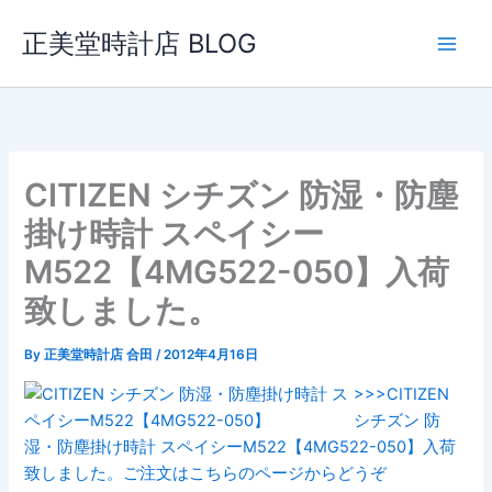
内
正美堂時計店 BLOG
容
を
ス
キ
ッ
プ
CITIZEN シチズン 防湿・防塵
掛け時計 スペイシー
M522【4MG522-050】入荷
致しました。
By
正美堂時計店 合田
/
2012年4月16日
>>>CITIZEN
シチズン 防
湿・防塵掛け時計 スペイシーM522【4MG522-050】入荷
致しました。ご注文はこちらのページからどうぞ