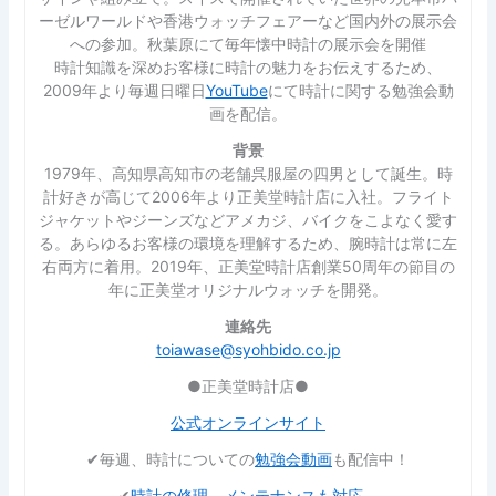
ーゼルワールドや香港ウォッチフェアーなど国内外の展示会
への参加。秋葉原にて毎年懐中時計の展示会を開催
時計知識を深めお客様に時計の魅力をお伝えするため、
2009年より毎週日曜日
YouTube
にて時計に関する勉強会動
画を配信。
背景
1979年、高知県高知市の老舗呉服屋の四男として誕生。時
計好きが高じて2006年より正美堂時計店に入社。フライト
ジャケットやジーンズなどアメカジ、バイクをこよなく愛す
る。あらゆるお客様の環境を理解するため、腕時計は常に左
右両方に着用。2019年、正美堂時計店創業50周年の節目の
年に正美堂オリジナルウォッチを開発。
連絡先
toiawase@syohbido.co.jp
●正美堂時計店●
公式オンラインサイト
✔︎毎週、時計についての
勉強会動画
も配信中！
✔︎
時計の修理、メンテナンスも対応
。