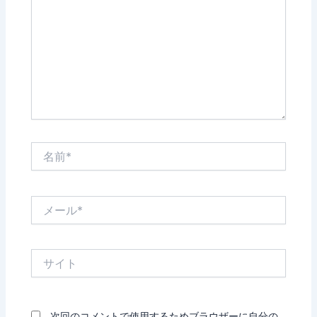
入
力…
名
前
*
メ
ー
ル
*
サ
イ
ト
次回のコメントで使用するためブラウザーに自分の