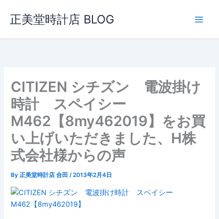
内
正美堂時計店 BLOG
容
を
ス
キ
ッ
プ
CITIZEN シチズン 電波掛け
時計 スペイシー
M462【8my462019】をお買
い上げいただきました、H株
式会社様からの声
By
正美堂時計店 合田
/
2013年2月4日