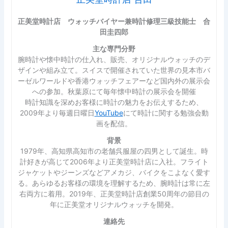
正美堂時計店 ウォッチバイヤー兼時計修理三級技能士 合
田圭四郎
主な専門分野
腕時計や懐中時計の仕入れ、販売、オリジナルウォッチのデ
ザインや組み立て。スイスで開催されていた世界の見本市バ
ーゼルワールドや香港ウォッチフェアーなど国内外の展示会
への参加。秋葉原にて毎年懐中時計の展示会を開催
時計知識を深めお客様に時計の魅力をお伝えするため、
2009年より毎週日曜日
YouTube
にて時計に関する勉強会動
画を配信。
背景
1979年、高知県高知市の老舗呉服屋の四男として誕生。時
計好きが高じて2006年より正美堂時計店に入社。フライト
ジャケットやジーンズなどアメカジ、バイクをこよなく愛す
る。あらゆるお客様の環境を理解するため、腕時計は常に左
右両方に着用。2019年、正美堂時計店創業50周年の節目の
年に正美堂オリジナルウォッチを開発。
連絡先