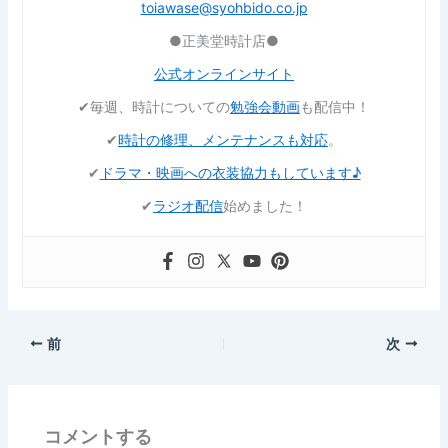
toiawase@syohbido.co.jp
●正美堂時計店●
公式オンラインサイト
✔︎毎週、時計についての
勉強会動画
も配信中！
✔︎
時計の修理、メンテナンスも対応
。
✔︎
ドラマ・映画への衣装協力もしています♪
✔︎
ラジオ配信
始めました！
前
次
コメントする