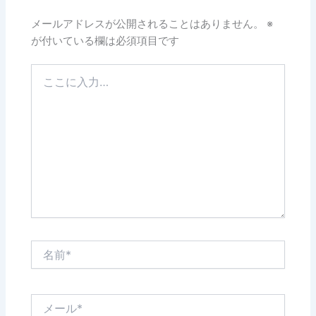
メールアドレスが公開されることはありません。
※
が付いている欄は必須項目です
こ
こ
に
入
力…
名
前
*
メ
ー