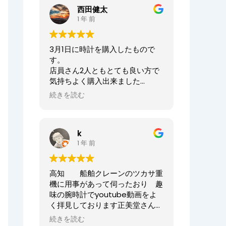
ませ。
西田健太
正美堂時計店でございます。
1 年 前
この度は大切な時計の修理をお任
せいただき誠にありがとうござい
3月1日に時計を購入したもので
ます。
す。
また、嬉しい口コミも誠にありが
店員さん2人ともとても良い方で
とうございます！！
気持ちよく購入出来ました
何度も来ていただき申し訳ござい
ありがとうございました
ませんでした。
続きを読む
オーナーからの返信
今後ともまた修理やオーバーホー
ニシケンTV様、
ル等、永くお付き合いいただけま
k
この度は数ある時計店の中から当
すと幸いです。
1 年 前
店へご来店いただき誠にありがと
どうぞよろしくお願いいたしま
うございました。
す。
また、嬉しいまで、誠に口コミい
高知 船舶クレーンのツカサ重
ただきありがとうございます。
正美堂時計店スタッフ
機に用事があって伺ったおり 趣
味の腕時計でyoutube動画をよ
大切な時計選びにお立ち会いでき
く拝見しております正美堂さん
てとても嬉しかったです
へ 冷やかしで伺ってしまいまし
またベルトのサイズが合わなくな
続きを読む