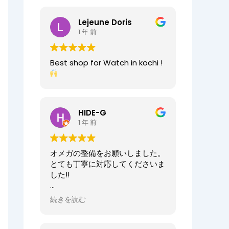
2025/07/25
今日もベルト交換にお伺いしまし
Lejeune Doris
た。店員の方が親切なのに加え、
1 年 前
時計がお好きなのが伝わってきま
すし、寄り添った接客をしてくれ
ましたので、買い物が気持ちよく
Best shop for Watch in kochi !
できました。また、おすすめ通り
交換したベルトもガラッと雰囲気
が変わりましたが、新たな魅力を
発見することができました。好き
と仕事がマッチしたご商売は人の
HIDE-G
心を豊かにするんだなぁと感じ入
1 年 前
りました。ありがとうございま
す。
オメガの整備をお願いしました。
オーナーからの返信
とても丁寧に対応してくださいま
先日はベルト調整のご依頼誠にあ
した!!
りがとうございます。
店内も楽しんでいただけて何より
オーナーからの返信
続きを読む
でございます。
HIDE-G様
またの機会にぜひご来店ください
お世話になっております。