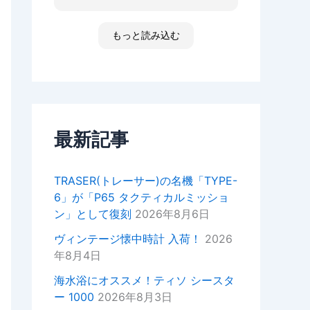
た ゴメンなさい 小心者ですか
ったり、何かあればいつでもお気
らただただ拝見しただけです素敵
軽にご相談ください！
な時間でした
もっと読み込む
高知 あと何回伺う事があるだ
今後ともどうぞよろしくお願いい
ろ 船舶に関わる事が無くなった
たします。
ら 終わりかな 特殊な企業があ
重ねてではございますがこの度は
って大好きな土地です 腕時計
ご来店いただきありがとうござい
安物しか買えないですけど シチ
ました。
ズンの機械が好きですね
セイコーのオートクォーツ 褒め
最新記事
正美堂スタッフ
てもらえた！
オーナーからの返信
TRASER(トレーサー)の名機「TYPE-
k様
6」が「P65 タクティカルミッショ
この度は嬉しい評価をいただき誠
ン」として復刻
2026年8月6日
にありがとうございます。
YouTubeの動画もご覧いただい
ヴィンテージ懐中時計 入荷！
2026
ているとのことで、スタッフ一同
年8月4日
大変嬉しい気持ちでございます。
海水浴にオススメ！ティソ シースタ
次お越しの際はぜひお話しさせて
ー 1000
2026年8月3日
いただきたいので宜しければお声