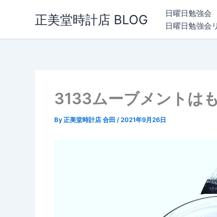
内
日曜日勉強会
正美堂時計店 BLOG
容
日曜日勉強会
を
ス
キ
ッ
プ
3133ムーブメントは
By
正美堂時計店 合田
/
2021年9月26日