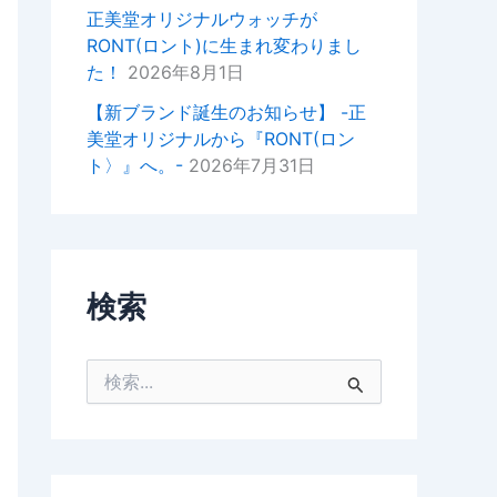
掛けいただけると幸いでございま
正美堂オリジナルウォッチが
す。
RONT(ロント)に生まれ変わりまし
た！
2026年8月1日
今後ともどうぞよろしくお願いい
たします。
【新ブランド誕生のお知らせ】 -正
美堂オリジナルから『RONT(ロン
正美堂時計店スタッフ
ト〉』へ。-
2026年7月31日
検索
検
索
対
象
: