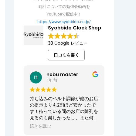
時計についての勉強会動画を
YouTubeで配信中！
https://www.syohbido.co.jp/
Syohbido Clock Shop
38 Google レビュー
口コミを書く
nobu master
1 年 前
持ち込みのベルト調節が他のお店
の提示よりも2割ほど安かったで
す！待っている間のお店の陳列を
見るのも楽しかったし、また何か
あればお願いしたいお店でした。
続きを読む