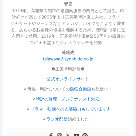
背景
1979年、高知県高知市の老舗呉服屋の四男として誕生。時
計好きが高じて2006年より正美堂時計店に入社。フライト
ジャケットやジーンズなどアメカジ、バイクをこよなく愛す
る。あらゆるお客様の環境を理解するため、腕時計は常に左
右両方に着用。2019年、正美堂時計店創業50周年の節目の
年に正美堂オリジナルウォッチを開発。
連絡先
toiawase@syohbido.co.jp
●正美堂時計店●
公式オンラインサイト
✔︎毎週、時計についての
勉強会動画
も配信中！
✔︎
時計の修理、メンテナンスも対応
。
✔︎
ドラマ・映画への衣装協力もしています♪
✔︎
ラジオ配信
始めました！