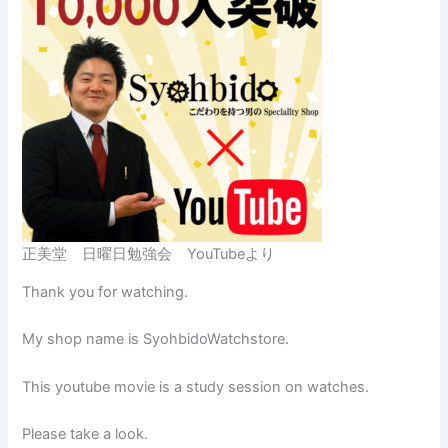
正美堂 日曜日勉強会 YouTubeより
Thank you for watching.
My shop name is SyohbidoWatchstore.
This youtube movie is a study session on watches.
Please take a look.