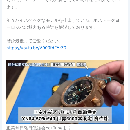
ます。
年々ハイスペックなモデルを排出している、ボストークヨ
ーロッパの魅力ある時計を解説しております。
ぜひ最後までご覧ください。
https://youtu.be/V009fdFArZ0
正美堂日曜日勉強会YouTubeより