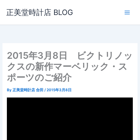
内
正美堂時計店 BLOG
容
を
ス
キ
ッ
プ
2015年3月8日 ビクトリノッ
クスの新作マーベリック・ス
ポーツのご紹介
By
正美堂時計店 合田
/
2015年3月8日