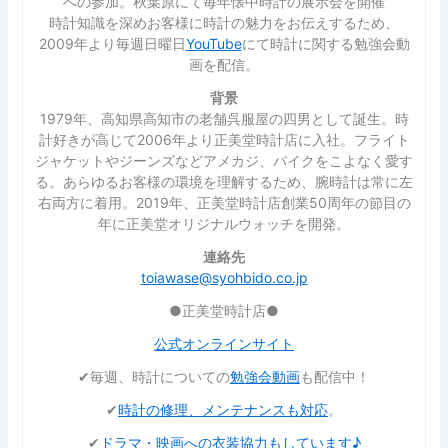
への参加。秋葉原にて毎年懐中時計の展示会を開催
時計知識を深めお客様に時計の魅力をお伝えするため、
2009年より毎週日曜日
YouTube
にて時計に関する勉強会動
画を配信。
背景
1979年、高知県高知市の老舗呉服屋の四男として誕生。時
計好きが高じて2006年より正美堂時計店に入社。フライト
ジャケットやジーンズなどアメカジ、バイクをこよなく愛す
る。あらゆるお客様の環境を理解するため、腕時計は常に左
右両方に着用。2019年、正美堂時計店創業50周年の節目の
年に正美堂オリジナルウォッチを開発。
連絡先
toiawase@syohbido.co.jp
●正美堂時計店●
公式オンラインサイト
✔︎毎週、時計についての
勉強会動画
も配信中！
✔︎
時計の修理、メンテナンスも対応
。
✔︎
ドラマ・映画への衣装協力もしています♪