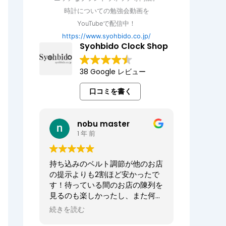
時計についての勉強会動画を
YouTubeで配信中！
https://www.syohbido.co.jp/
Syohbido Clock Shop
38 Google レビュー
口コミを書く
nobu master
1 年 前
持ち込みのベルト調節が他のお店
の提示よりも2割ほど安かったで
す！待っている間のお店の陳列を
見るのも楽しかったし、また何か
あればお願いしたいお店でした。
続きを読む