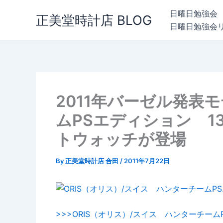
内
日曜日勉強会
正美堂時計店 BLOG
容
日曜日勉強会
を
ス
キ
ッ
プ
2011年バーゼル発表
ムPSエディション 
トウォッチが登場
By
正美堂時計店 合田
/
2011年7月22日
>>>ORIS（オリス）/スイス ハンターチームPS