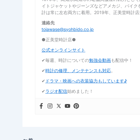
イトジャケットやジーンズなどアメカジ、バイク
計は常に左右両方に着用。2019年、正美堂時計
連絡先
toiawase@syohbido.co.jp
●正美堂時計店●
公式オンラインサイト
✔︎毎週、時計についての
勉強会動画
も配信中！
✔︎
時計の修理、メンテナンスも対応
。
✔︎
ドラマ・映画への衣装協力もしています♪
✔︎
ラジオ配信
始めました！