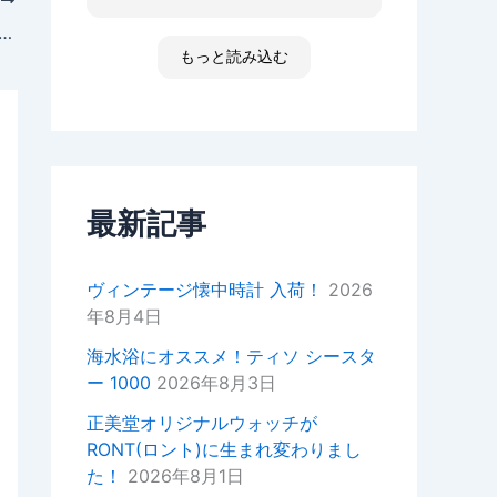
た ゴメンなさい 小心者ですか
次
ったり、何かあればいつでもお気
らただただ拝見しただけです素敵
軽にご相談ください！
入荷25本のみ】TISSOT(ティソ) T-RACE(ティーレース)/2011ニッキー・ヘイデンモデル・リミテッドエディション/T048.417.27.051.02 入荷致しました。
な時間でした
もっと読み込む
高知 あと何回伺う事があるだ
今後ともどうぞよろしくお願いい
ろ 船舶に関わる事が無くなった
たします。
ら 終わりかな 特殊な企業があ
重ねてではございますがこの度は
って大好きな土地です 腕時計
ご来店いただきありがとうござい
安物しか買えないですけど シチ
ました。
ズンの機械が好きですね
セイコーのオートクォーツ 褒め
最新記事
正美堂スタッフ
てもらえた！
オーナーからの返信
ヴィンテージ懐中時計 入荷！
2026
k様
年8月4日
この度は嬉しい評価をいただき誠
にありがとうございます。
海水浴にオススメ！ティソ シースタ
YouTubeの動画もご覧いただい
ー 1000
2026年8月3日
ているとのことで、スタッフ一同
大変嬉しい気持ちでございます。
正美堂オリジナルウォッチが
RONT(ロント)に生まれ変わりまし
次お越しの際はぜひお話しさせて
た！
2026年8月1日
いただきたいので宜しければお声