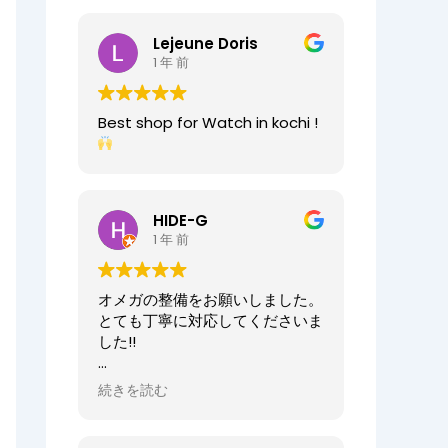
2025/07/25
今日もベルト交換にお伺いしまし
Lejeune Doris
た。店員の方が親切なのに加え、
1 年 前
時計がお好きなのが伝わってきま
すし、寄り添った接客をしてくれ
ましたので、買い物が気持ちよく
Best shop for Watch in kochi !
できました。また、おすすめ通り
交換したベルトもガラッと雰囲気
が変わりましたが、新たな魅力を
発見することができました。好き
と仕事がマッチしたご商売は人の
HIDE-G
心を豊かにするんだなぁと感じ入
1 年 前
りました。ありがとうございま
す。
オメガの整備をお願いしました。
オーナーからの返信
とても丁寧に対応してくださいま
先日はベルト調整のご依頼誠にあ
した!!
りがとうございます。
店内も楽しんでいただけて何より
オーナーからの返信
続きを読む
でございます。
HIDE-G様
またの機会にぜひご来店ください
お世話になっております。