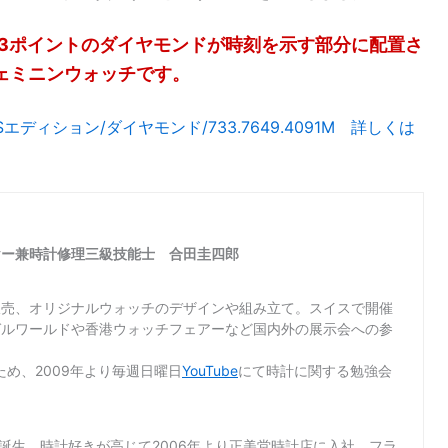
3ポイントのダイヤモンドが時刻を示す部分に配置さ
ェミニンウォッチです。
エディション/ダイヤモンド/733.7649.4091M 詳しくは
ヤー兼時計修理三級技能士 合田圭四郎
販売、オリジナルウォッチのデザインや組み立て。スイスで開催
ゼルワールドや香港ウォッチフェアーなど国内外の展示会への参
め、2009年より毎週日曜日
YouTube
にて時計に関する勉強会
て誕生。時計好きが高じて2006年より正美堂時計店に入社。フラ