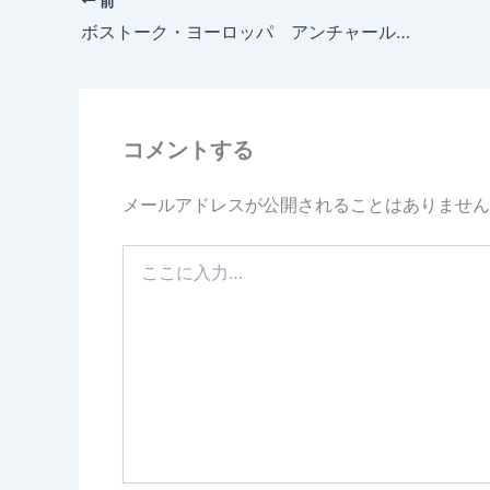
前
ボストーク・ヨーロッパ アンチャール世界限定1000本モデルNH25A-5105141入荷致しました。
コメントする
メールアドレスが公開されることはありません
こ
こ
に
入
力…