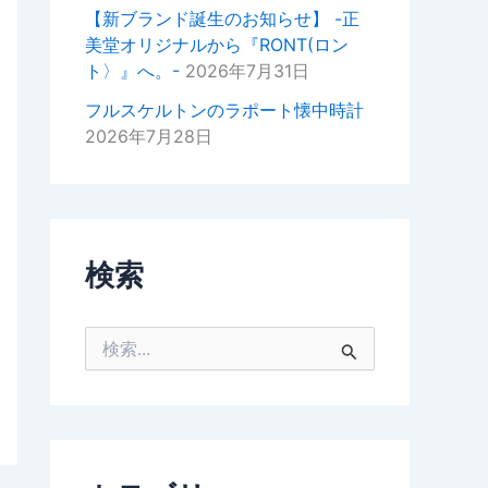
掛けいただけると幸いでございま
【新ブランド誕生のお知らせ】 -正
す。
美堂オリジナルから『RONT(ロン
ト〉』へ。-
2026年7月31日
今後ともどうぞよろしくお願いい
たします。
フルスケルトンのラポート懐中時計
2026年7月28日
正美堂時計店スタッフ
検索
検
索
対
象
: