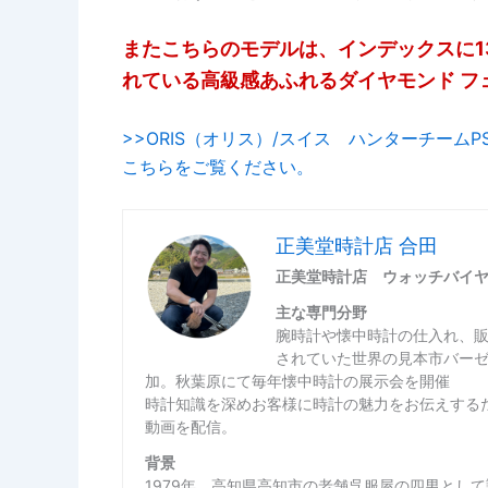
またこちらのモデルは、インデックスに1
れている高級感あふれるダイヤモンド フ
>>ORIS（オリス）/スイス ハンターチームPS
こちらをご覧ください。
正美堂時計店 合田
正美堂時計店 ウォッチバイ
主な専門分野
腕時計や懐中時計の仕入れ、
されていた世界の見本市バー
加。秋葉原にて毎年懐中時計の展示会を開催
時計知識を深めお客様に時計の魅力をお伝えするた
動画を配信。
背景
1979年、高知県高知市の老舗呉服屋の四男とし