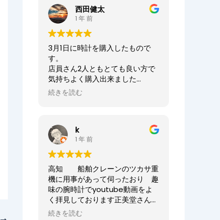
ませ。
西田健太
正美堂時計店でございます。
1 年 前
この度は大切な時計の修理をお任
せいただき誠にありがとうござい
3月1日に時計を購入したもので
ます。
す。
また、嬉しい口コミも誠にありが
店員さん2人ともとても良い方で
とうございます！！
気持ちよく購入出来ました
何度も来ていただき申し訳ござい
ありがとうございました
ませんでした。
続きを読む
オーナーからの返信
今後ともまた修理やオーバーホー
ニシケンTV様、
ル等、永くお付き合いいただけま
k
この度は数ある時計店の中から当
すと幸いです。
1 年 前
店へご来店いただき誠にありがと
どうぞよろしくお願いいたしま
うございました。
す。
また、嬉しいまで、誠に口コミい
高知 船舶クレーンのツカサ重
ただきありがとうございます。
正美堂時計店スタッフ
機に用事があって伺ったおり 趣
味の腕時計でyoutube動画をよ
大切な時計選びにお立ち会いでき
く拝見しております正美堂さん
てとても嬉しかったです
へ 冷やかしで伺ってしまいまし
またベルトのサイズが合わなくな
続きを読む