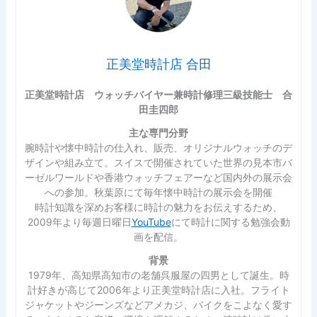
正美堂時計店 合田
正美堂時計店 ウォッチバイヤー兼時計修理三級技能士 合
田圭四郎
主な専門分野
腕時計や懐中時計の仕入れ、販売、オリジナルウォッチのデ
ザインや組み立て。スイスで開催されていた世界の見本市バ
ーゼルワールドや香港ウォッチフェアーなど国内外の展示会
への参加。秋葉原にて毎年懐中時計の展示会を開催
時計知識を深めお客様に時計の魅力をお伝えするため、
2009年より毎週日曜日
YouTube
にて時計に関する勉強会動
画を配信。
背景
1979年、高知県高知市の老舗呉服屋の四男として誕生。時
計好きが高じて2006年より正美堂時計店に入社。フライト
ジャケットやジーンズなどアメカジ、バイクをこよなく愛す