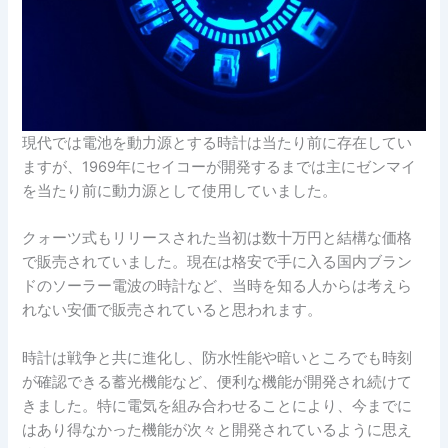
現代では電池を動力源とする時計は当たり前に存在してい
ますが、1969年にセイコーが開発するまでは主にゼンマイ
を当たり前に動力源として使用していました。
クォーツ式もリリースされた当初は数十万円と結構な価格
で販売されていました。現在は格安で手に入る国内ブラン
ドのソーラー電波の時計など、当時を知る人からは考えら
れない安価で販売されていると思われます。
時計は戦争と共に進化し、防水性能や暗いところでも時刻
が確認できる蓄光機能など、便利な機能が開発され続けて
きました。特に電気を組み合わせることにより、今までに
はあり得なかった機能が次々と開発されているように思え