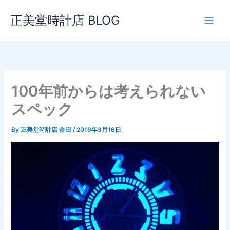
内
正美堂時計店 BLOG
容
を
ス
キ
ッ
プ
100年前からは考えられない
スペック
By
正美堂時計店 合田
/
2016年3月16日