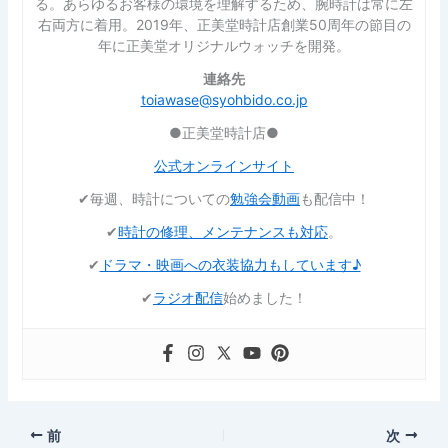
る。あらゆるお客様の環境を理解するため、腕時計は常に左
右両方に着用。2019年、正美堂時計店創業50周年の節目の
年に正美堂オリジナルウォッチを開発。
連絡先
toiawase@syohbido.co.jp
●正美堂時計店●
公式オンラインサイト
✔︎毎週、時計についての
勉強会動画
も配信中！
✔︎
時計の修理、メンテナンスも対応
。
✔︎
ドラマ・映画への衣装協力もしています♪
✔︎
ラジオ配信
始めました！
前
次