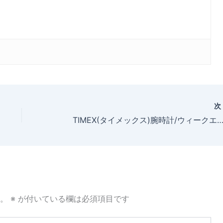
TIMEX(タイメックス)腕時計/ウィークエンダー セントラルパーク ホワイト×ネイビー・レッド【T2N747】入荷致
。
※
が付いている欄は必須項目です