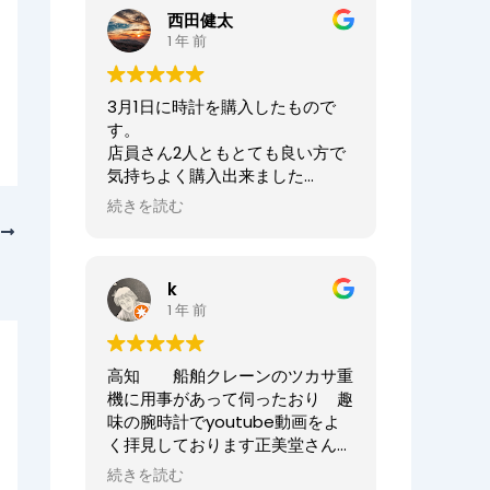
ませ。
西田健太
正美堂時計店でございます。
1 年 前
この度は大切な時計の修理をお任
せいただき誠にありがとうござい
3月1日に時計を購入したもので
ます。
す。
また、嬉しい口コミも誠にありが
店員さん2人ともとても良い方で
とうございます！！
気持ちよく購入出来ました
何度も来ていただき申し訳ござい
ありがとうございました
ませんでした。
続きを読む
次
オーナーからの返信
今後ともまた修理やオーバーホー
しました。
ニシケンTV様、
ル等、永くお付き合いいただけま
k
この度は数ある時計店の中から当
すと幸いです。
1 年 前
店へご来店いただき誠にありがと
どうぞよろしくお願いいたしま
うございました。
す。
また、嬉しいまで、誠に口コミい
高知 船舶クレーンのツカサ重
ただきありがとうございます。
正美堂時計店スタッフ
機に用事があって伺ったおり 趣
味の腕時計でyoutube動画をよ
大切な時計選びにお立ち会いでき
く拝見しております正美堂さん
てとても嬉しかったです
へ 冷やかしで伺ってしまいまし
またベルトのサイズが合わなくな
続きを読む