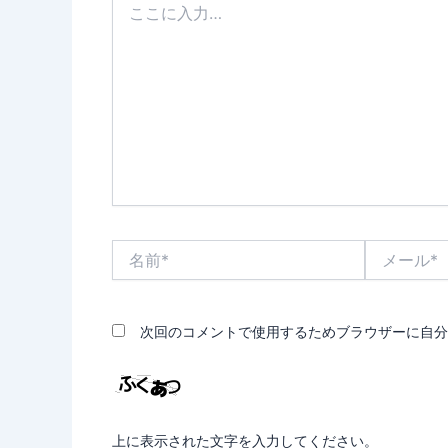
こ
に
入
力…
名
メ
前
ー
*
ル
*
次回のコメントで使用するためブラウザーに自分
上に表示された文字を入力してください。