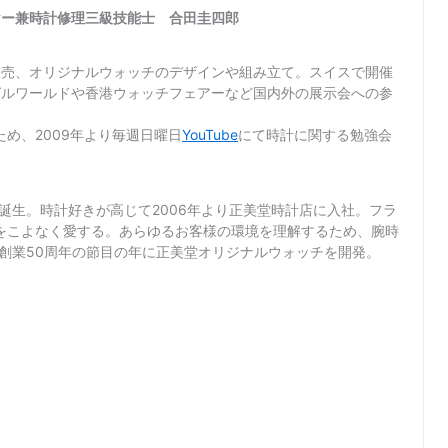
ヤー兼時計修理三級技能士 合田圭四郎
販売、オリジナルウォッチのデザインや組み立て。スイスで開催
ゼルワールドや香港ウォッチフェアーなど国内外の展示会への参
め、2009年より毎週日曜日
YouTube
にて時計に関する勉強会
て誕生。時計好きが高じて2006年より正美堂時計店に入社。フラ
をこよなく愛する。あらゆるお客様の環境を理解するため、腕時
店創業50周年の節目の年に正美堂オリジナルウォッチを開発。