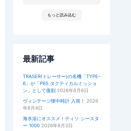
た ゴメンなさい 小心者ですか
ったり、何かあればいつでもお気
らただただ拝見しただけです素敵
軽にご相談ください！
な時間でした
もっと読み込む
高知 あと何回伺う事があるだ
今後ともどうぞよろしくお願いい
ろ 船舶に関わる事が無くなった
たします。
ら 終わりかな 特殊な企業があ
重ねてではございますがこの度は
って大好きな土地です 腕時計
ご来店いただきありがとうござい
安物しか買えないですけど シチ
ました。
ズンの機械が好きですね
セイコーのオートクォーツ 褒め
最新記事
正美堂スタッフ
てもらえた！
オーナーからの返信
TRASER(トレーサー)の名機「TYPE-
k様
6」が「P65 タクティカルミッショ
この度は嬉しい評価をいただき誠
ン」として復刻
2026年8月6日
にありがとうございます。
YouTubeの動画もご覧いただい
ヴィンテージ懐中時計 入荷！
2026
ているとのことで、スタッフ一同
年8月4日
大変嬉しい気持ちでございます。
海水浴にオススメ！ティソ シースタ
次お越しの際はぜひお話しさせて
ー 1000
2026年8月3日
いただきたいので宜しければお声