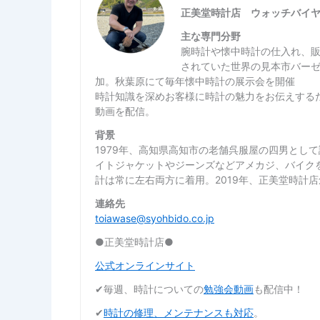
正美堂時計店 ウォッチバイ
主な専門分野
腕時計や懐中時計の仕入れ、
されていた世界の見本市バー
加。秋葉原にて毎年懐中時計の展示会を開催
時計知識を深めお客様に時計の魅力をお伝えするた
動画を配信。
背景
1979年、高知県高知市の老舗呉服屋の四男とし
イトジャケットやジーンズなどアメカジ、バイク
計は常に左右両方に着用。2019年、正美堂時計
連絡先
toiawase@syohbido.co.jp
●正美堂時計店●
公式オンラインサイト
✔︎毎週、時計についての
勉強会動画
も配信中！
✔︎
時計の修理、メンテナンスも対応
。