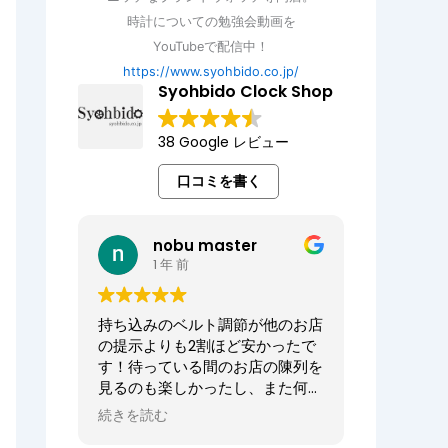
時計についての勉強会動画を
YouTubeで配信中！
https://www.syohbido.co.jp/
Syohbido Clock Shop
38 Google レビュー
口コミを書く
nobu master
1 年 前
持ち込みのベルト調節が他のお店
の提示よりも2割ほど安かったで
す！待っている間のお店の陳列を
見るのも楽しかったし、また何か
あればお願いしたいお店でした。
続きを読む