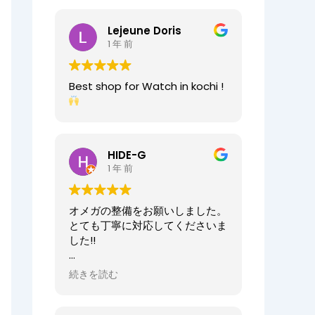
2025/07/25
今日もベルト交換にお伺いしまし
Lejeune Doris
た。店員の方が親切なのに加え、
1 年 前
時計がお好きなのが伝わってきま
すし、寄り添った接客をしてくれ
ましたので、買い物が気持ちよく
Best shop for Watch in kochi !
できました。また、おすすめ通り
交換したベルトもガラッと雰囲気
が変わりましたが、新たな魅力を
発見することができました。好き
と仕事がマッチしたご商売は人の
HIDE-G
心を豊かにするんだなぁと感じ入
1 年 前
りました。ありがとうございま
す。
オメガの整備をお願いしました。
オーナーからの返信
とても丁寧に対応してくださいま
先日はベルト調整のご依頼誠にあ
した!!
りがとうございます。
店内も楽しんでいただけて何より
オーナーからの返信
続きを読む
でございます。
HIDE-G様
またの機会にぜひご来店ください
お世話になっております。