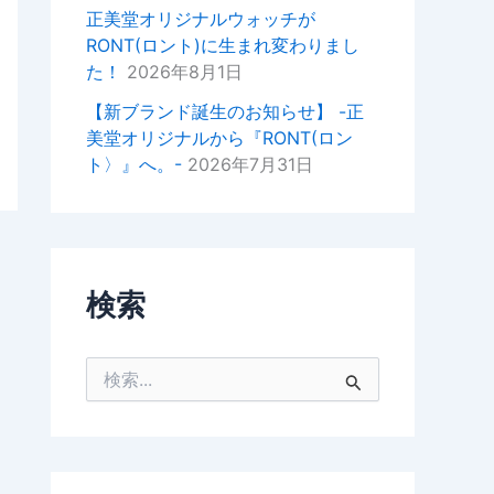
掛けいただけると幸いでございま
正美堂オリジナルウォッチが
す。
RONT(ロント)に生まれ変わりまし
た！
2026年8月1日
今後ともどうぞよろしくお願いい
たします。
【新ブランド誕生のお知らせ】 -正
美堂オリジナルから『RONT(ロン
正美堂時計店スタッフ
ト〉』へ。-
2026年7月31日
検索
検
索
対
象
: