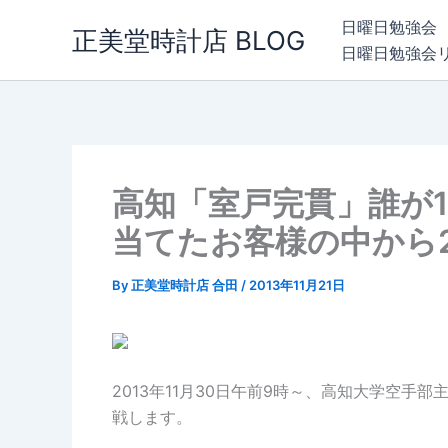
内
日曜日勉強会
正美堂時計店 BLOG
容
日曜日勉強会
を
ス
キ
ッ
プ
高知「室戸完貫」誰が
当てたお客様の中から
By
正美堂時計店 合田
/
2013年11月21日
2013年11月30日午前9時～、高知大学空
戦します。