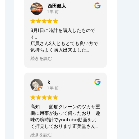
ませ。
西田健太
正美堂時計店でございます。
1 年 前
この度は大切な時計の修理をお任
せいただき誠にありがとうござい
3月1日に時計を購入したもので
ます。
す。
また、嬉しい口コミも誠にありが
店員さん2人ともとても良い方で
とうございます！！
気持ちよく購入出来ました
何度も来ていただき申し訳ござい
ありがとうございました
ませんでした。
続きを読む
オーナーからの返信
今後ともまた修理やオーバーホー
ニシケンTV様、
ル等、永くお付き合いいただけま
k
この度は数ある時計店の中から当
すと幸いです。
1 年 前
店へご来店いただき誠にありがと
どうぞよろしくお願いいたしま
うございました。
す。
また、嬉しいまで、誠に口コミい
高知 船舶クレーンのツカサ重
ただきありがとうございます。
正美堂時計店スタッフ
機に用事があって伺ったおり 趣
味の腕時計でyoutube動画をよ
大切な時計選びにお立ち会いでき
く拝見しております正美堂さん
てとても嬉しかったです
へ 冷やかしで伺ってしまいまし
またベルトのサイズが合わなくな
続きを読む