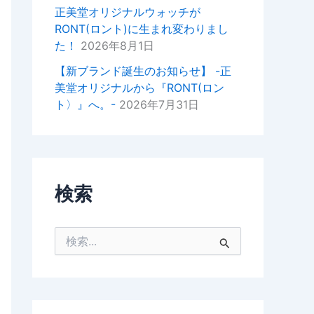
掛けいただけると幸いでございま
正美堂オリジナルウォッチが
す。
RONT(ロント)に生まれ変わりまし
た！
2026年8月1日
今後ともどうぞよろしくお願いい
たします。
【新ブランド誕生のお知らせ】 -正
美堂オリジナルから『RONT(ロン
正美堂時計店スタッフ
ト〉』へ。-
2026年7月31日
検索
検
索
対
象
: