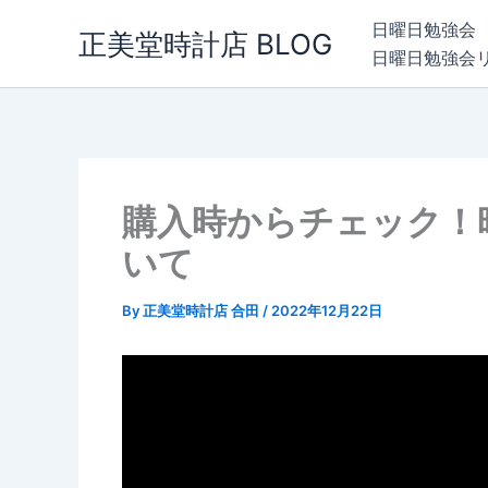
内
日曜日勉強会
正美堂時計店 BLOG
容
日曜日勉強会
を
ス
キ
ッ
プ
購入時からチェック！
いて
By
正美堂時計店 合田
/
2022年12月22日