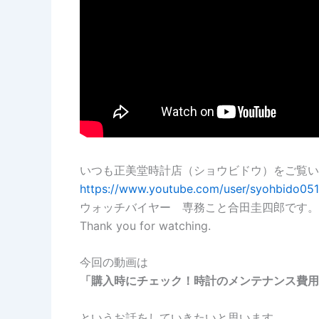
いつも正美堂時計店（ショウビドウ）をご覧い
https://www.youtube.com/user/syohbido05
ウォッチバイヤー 専務こと合田圭四郎です。
Thank you for watching.
今回の動画は
「購入時にチェック！時計のメンテナンス費用
というお話をしていきたいと思います。