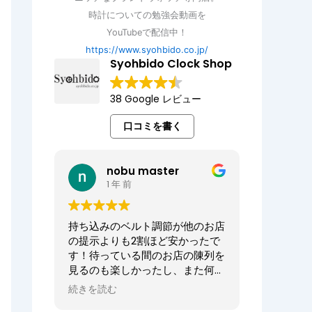
時計についての勉強会動画を
YouTubeで配信中！
https://www.syohbido.co.jp/
Syohbido Clock Shop
38 Google レビュー
口コミを書く
nobu master
1 年 前
持ち込みのベルト調節が他のお店
の提示よりも2割ほど安かったで
す！待っている間のお店の陳列を
見るのも楽しかったし、また何か
あればお願いしたいお店でした。
続きを読む