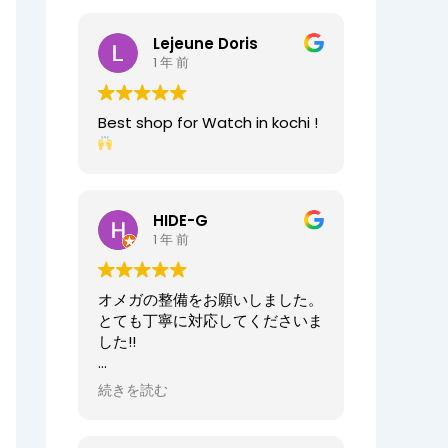
2025/07/25
今日もベルト交換にお伺いしまし
Lejeune Doris
た。店員の方が親切なのに加え、
1 年 前
時計がお好きなのが伝わってきま
すし、寄り添った接客をしてくれ
ましたので、買い物が気持ちよく
Best shop for Watch in kochi !
できました。また、おすすめ通り
交換したベルトもガラッと雰囲気
が変わりましたが、新たな魅力を
発見することができました。好き
と仕事がマッチしたご商売は人の
HIDE-G
心を豊かにするんだなぁと感じ入
1 年 前
りました。ありがとうございま
す。
オメガの整備をお願いしました。
オーナーからの返信
とても丁寧に対応してくださいま
先日はベルト調整のご依頼誠にあ
した!!
りがとうございます。
店内も楽しんでいただけて何より
オーナーからの返信
続きを読む
でございます。
HIDE-G様
またの機会にぜひご来店ください
お世話になっております。