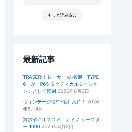
た ゴメンなさい 小心者ですか
ったり、何かあればいつでもお気
らただただ拝見しただけです素敵
軽にご相談ください！
な時間でした
もっと読み込む
高知 あと何回伺う事があるだ
今後ともどうぞよろしくお願いい
ろ 船舶に関わる事が無くなった
たします。
ら 終わりかな 特殊な企業があ
重ねてではございますがこの度は
って大好きな土地です 腕時計
ご来店いただきありがとうござい
安物しか買えないですけど シチ
ました。
ズンの機械が好きですね
セイコーのオートクォーツ 褒め
最新記事
正美堂スタッフ
てもらえた！
オーナーからの返信
TRASER(トレーサー)の名機「TYPE-
k様
6」が「P65 タクティカルミッショ
この度は嬉しい評価をいただき誠
ン」として復刻
2026年8月6日
にありがとうございます。
YouTubeの動画もご覧いただい
ヴィンテージ懐中時計 入荷！
2026
ているとのことで、スタッフ一同
年8月4日
大変嬉しい気持ちでございます。
海水浴にオススメ！ティソ シースタ
次お越しの際はぜひお話しさせて
ー 1000
2026年8月3日
いただきたいので宜しければお声