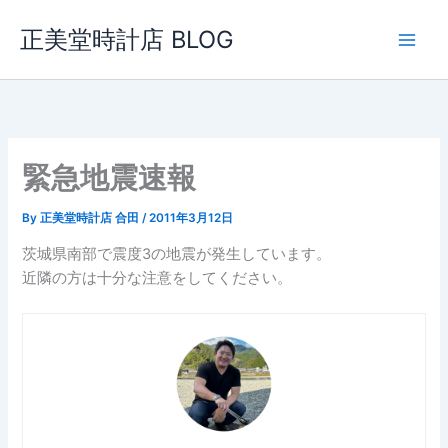
内
正美堂時計店 BLOG
容
を
ス
キ
ッ
プ
緊急地震速報
By
正美堂時計店 合田
/
2011年3月12日
茨城県南部で震度3の地震が発生しています。
近隣の方は十分な注意をしてください。