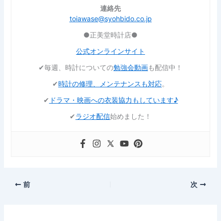
連絡先
toiawase@syohbido.co.jp
●正美堂時計店●
公式オンラインサイト
✔︎毎週、時計についての
勉強会動画
も配信中！
✔︎
時計の修理、メンテナンスも対応
。
✔︎
ドラマ・映画への衣装協力もしています♪
✔︎
ラジオ配信
始めました！
前
次