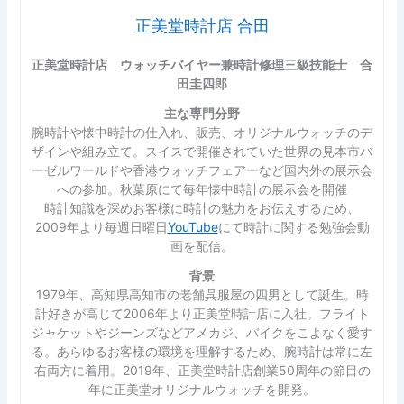
正美堂時計店 合田
正美堂時計店 ウォッチバイヤー兼時計修理三級技能士 合
田圭四郎
主な専門分野
腕時計や懐中時計の仕入れ、販売、オリジナルウォッチのデ
ザインや組み立て。スイスで開催されていた世界の見本市バ
ーゼルワールドや香港ウォッチフェアーなど国内外の展示会
への参加。秋葉原にて毎年懐中時計の展示会を開催
時計知識を深めお客様に時計の魅力をお伝えするため、
2009年より毎週日曜日
YouTube
にて時計に関する勉強会動
画を配信。
背景
1979年、高知県高知市の老舗呉服屋の四男として誕生。時
計好きが高じて2006年より正美堂時計店に入社。フライト
ジャケットやジーンズなどアメカジ、バイクをこよなく愛す
る。あらゆるお客様の環境を理解するため、腕時計は常に左
右両方に着用。2019年、正美堂時計店創業50周年の節目の
年に正美堂オリジナルウォッチを開発。