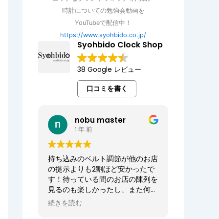
時計についての勉強会動画を
YouTubeで配信中！
https://www.syohbido.co.jp/
Syohbido Clock Shop
38 Google レビュー
口コミを書く
nobu master
1 年 前
持ち込みのベルト調節が他のお店
の提示よりも2割ほど安かったで
す！待っている間のお店の陳列を
見るのも楽しかったし、また何か
あればお願いしたいお店でした。
続きを読む