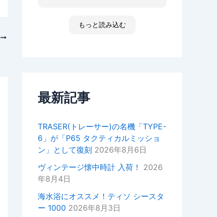
た ゴメンなさい 小心者ですか
ったり、何かあればいつでもお気
らただただ拝見しただけです素敵
軽にご相談ください！
な時間でした
もっと読み込む
高知 あと何回伺う事があるだ
今後ともどうぞよろしくお願いい
次
ろ 船舶に関わる事が無くなった
たします。
ら 終わりかな 特殊な企業があ
ました。
重ねてではございますがこの度は
って大好きな土地です 腕時計
ご来店いただきありがとうござい
安物しか買えないですけど シチ
ました。
ズンの機械が好きですね
セイコーのオートクォーツ 褒め
最新記事
正美堂スタッフ
てもらえた！
オーナーからの返信
TRASER(トレーサー)の名機「TYPE-
k様
6」が「P65 タクティカルミッショ
この度は嬉しい評価をいただき誠
ン」として復刻
2026年8月6日
にありがとうございます。
YouTubeの動画もご覧いただい
ヴィンテージ懐中時計 入荷！
2026
ているとのことで、スタッフ一同
年8月4日
大変嬉しい気持ちでございます。
海水浴にオススメ！ティソ シースタ
次お越しの際はぜひお話しさせて
ー 1000
2026年8月3日
いただきたいので宜しければお声