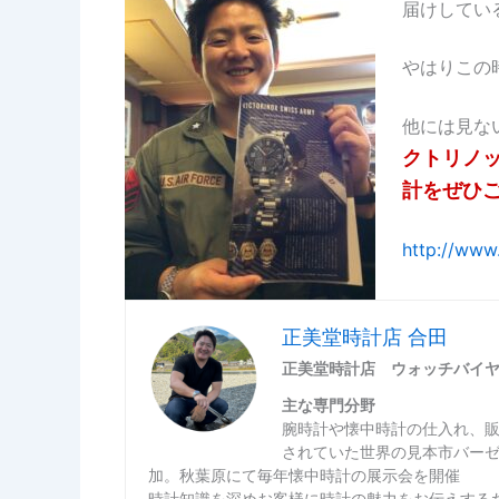
届けしている
やはりこの
他には見な
クトリノ
計をぜひ
http://www
正美堂時計店 合田
正美堂時計店 ウォッチバイ
主な専門分野
腕時計や懐中時計の仕入れ、
されていた世界の見本市バー
加。秋葉原にて毎年懐中時計の展示会を開催
時計知識を深めお客様に時計の魅力をお伝えするた