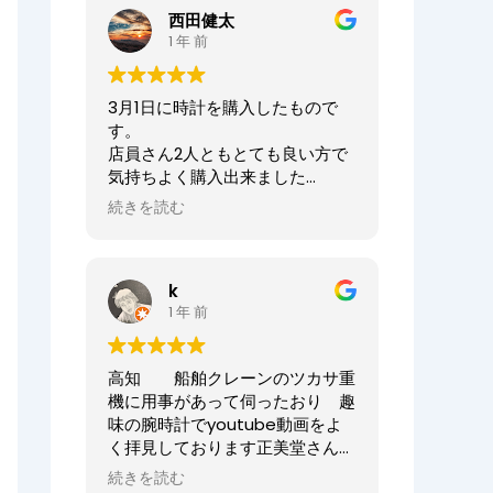
ませ。
西田健太
正美堂時計店でございます。
1 年 前
この度は大切な時計の修理をお任
せいただき誠にありがとうござい
3月1日に時計を購入したもので
ます。
す。
また、嬉しい口コミも誠にありが
店員さん2人ともとても良い方で
とうございます！！
気持ちよく購入出来ました
何度も来ていただき申し訳ござい
ありがとうございました
ませんでした。
続きを読む
オーナーからの返信
今後ともまた修理やオーバーホー
ニシケンTV様、
ル等、永くお付き合いいただけま
k
この度は数ある時計店の中から当
すと幸いです。
1 年 前
店へご来店いただき誠にありがと
どうぞよろしくお願いいたしま
うございました。
す。
また、嬉しいまで、誠に口コミい
高知 船舶クレーンのツカサ重
ただきありがとうございます。
正美堂時計店スタッフ
機に用事があって伺ったおり 趣
味の腕時計でyoutube動画をよ
大切な時計選びにお立ち会いでき
く拝見しております正美堂さん
てとても嬉しかったです
へ 冷やかしで伺ってしまいまし
またベルトのサイズが合わなくな
続きを読む