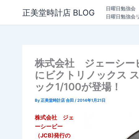
内
日曜日勉強会
正美堂時計店 BLOG
容
日曜日勉強会
を
ス
キ
ッ
プ
株式会社 ジェーシービー
にビクトリノックス 
ック1/100が登場！
By
正美堂時計店 合田
/
2014年1月21日
株式会社 ジェ
ーシービー
（JCB)発行の