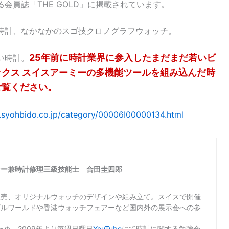
会員誌「THE GOLD」に掲載されています。
時計、なかなかのスゴ技クロノグラフウォッチ。
25年前に時計業界に参入したまだまだ若いビ
い時計。
ックス スイスアーミーの多機能ツールを組み込んだ時
ご覧ください。
.syohbido.co.jp/category/00006I00000134.html
ヤー兼時計修理三級技能士 合田圭四郎
販売、オリジナルウォッチのデザインや組み立て。スイスで開催
ゼルワールドや香港ウォッチフェアーなど国内外の展示会への参
め、2009年より毎週日曜日
YouTube
にて時計に関する勉強会