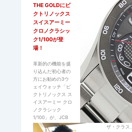
THE GOLDにビ
クトリノックス
スイスアーミー
クロノクラシッ
ク1/100が登
場！
革新的の機能を盛
り込んだ初心者の
方にお勧めの3ウ
ェイウォッチ「ビ
クトリノックス ス
イスアーミー クロ
ノクラシック
1/100」が、JCB
ザ・クラス