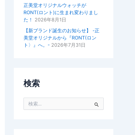
掛けいただけると幸いでございま
正美堂オリジナルウォッチが
す。
RONT(ロント)に生まれ変わりまし
た！
2026年8月1日
今後ともどうぞよろしくお願いい
たします。
【新ブランド誕生のお知らせ】 -正
美堂オリジナルから『RONT(ロン
正美堂時計店スタッフ
ト〉』へ。-
2026年7月31日
検索
検
索
対
象
: