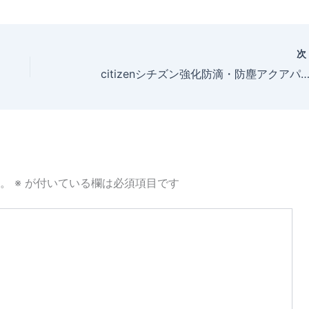
citizenシチズン強化防滴・防塵アクアパークN 【4KG711DA04】 ブルー入荷致し
。
※
が付いている欄は必須項目です