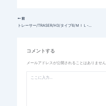
前
トレーサー/TRASER/H3/タイプ6/ＭＩＬ-Ｇ レッドトリチウム P6600.41F.1Y.01Red/日本限定モデル入荷致しました。
コメントする
メールアドレスが公開されることはありません
こ
こ
に
入
力…