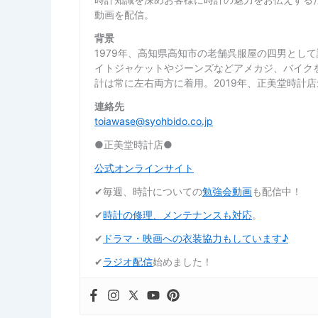
動画を配信。
背景
1979年、高知県高知市の老舗呉服屋の四男とし
イトジャケットやジーンズなどアメカジ、バイク
計は常に左右両方に着用。2019年、正美堂時計
連絡先
toiawase@syohbido.co.jp
●正美堂時計店●
公式オンラインサイト
✔︎毎週、時計についての
勉強会動画
も配信中！
✔︎
時計の修理、メンテナンスも対応
。
✔︎
ドラマ・映画への衣装協力もしています♪
✔︎
ラジオ配信
始めました！