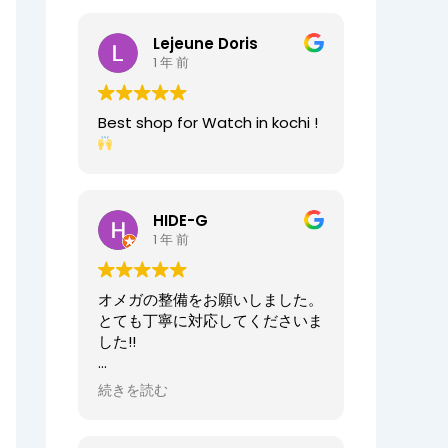
2025/07/25
今日もベルト交換にお伺いしまし
Lejeune Doris
た。店員の方が親切なのに加え、
1 年 前
時計がお好きなのが伝わってきま
すし、寄り添った接客をしてくれ
ましたので、買い物が気持ちよく
Best shop for Watch in kochi !
できました。また、おすすめ通り
交換したベルトもガラッと雰囲気
が変わりましたが、新たな魅力を
発見することができました。好き
と仕事がマッチしたご商売は人の
HIDE-G
心を豊かにするんだなぁと感じ入
1 年 前
りました。ありがとうございま
す。
オメガの整備をお願いしました。
オーナーからの返信
とても丁寧に対応してくださいま
先日はベルト調整のご依頼誠にあ
した!!
りがとうございます。
店内も楽しんでいただけて何より
オーナーからの返信
続きを読む
でございます。
HIDE-G様
またの機会にぜひご来店ください
お世話になっております。