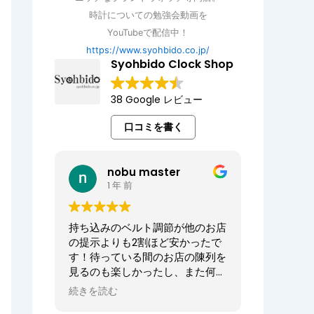
時計についての勉強会動画を
YouTubeで配信中！
https://www.syohbido.co.jp/
Syohbido Clock Shop
38 Google レビュー
口コミを書く
nobu master
1 年 前
持ち込みのベルト調節が他のお店
の提示よりも2割ほど安かったで
す！待っている間のお店の陳列を
見るのも楽しかったし、また何か
あればお願いしたいお店でした。
続きを読む