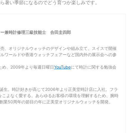
ら暑い季節になるのでどう育つか楽しみです。
ヤー兼時計修理三級技能士 合田圭四郎
販売、オリジナルウォッチのデザインや組み立て。スイスで開催
ゼルワールドや香港ウォッチフェアーなど国内外の展示会への参
め、2009年より毎週日曜日
YouTube
にて時計に関する勉強会
て誕生。時計好きが高じて2006年より正美堂時計店に入社。フラ
をこよなく愛する。あらゆるお客様の環境を理解するため、腕時
店創業50周年の節目の年に正美堂オリジナルウォッチを開発。