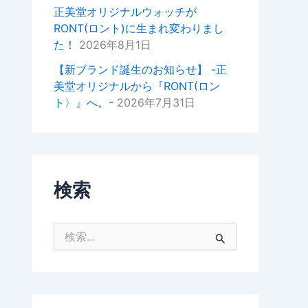
掛けいただけると幸いでございま
正美堂オリジナルウォッチが
す。
RONT(ロント)に生まれ変わりまし
た！
2026年8月1日
今後ともどうぞよろしくお願いい
たします。
【新ブランド誕生のお知らせ】 -正
美堂オリジナルから『RONT(ロン
正美堂時計店スタッフ
ト〉』へ。-
2026年7月31日
検索
検
索
対
象
: