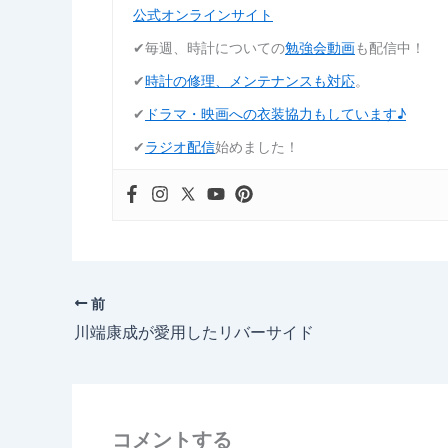
公式オンラインサイト
✔︎毎週、時計についての
勉強会動画
も配信中！
✔︎
時計の修理、メンテナンスも対応
。
✔︎
ドラマ・映画への衣装協力もしています♪
✔︎
ラジオ配信
始めました！
前
川端康成が愛用したリバーサイド
コメントする