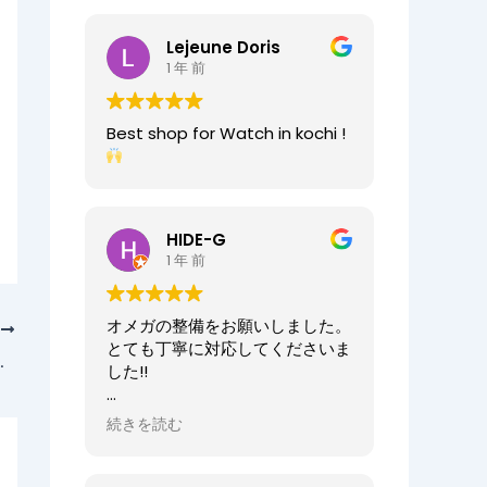
2025/07/25
今日もベルト交換にお伺いしまし
Lejeune Doris
た。店員の方が親切なのに加え、
1 年 前
時計がお好きなのが伝わってきま
すし、寄り添った接客をしてくれ
ましたので、買い物が気持ちよく
Best shop for Watch in kochi !
できました。また、おすすめ通り
交換したベルトもガラッと雰囲気
が変わりましたが、新たな魅力を
発見することができました。好き
と仕事がマッチしたご商売は人の
HIDE-G
心を豊かにするんだなぁと感じ入
1 年 前
りました。ありがとうございま
す。
オメガの整備をお願いしました。
次
オーナーからの返信
とても丁寧に対応してくださいま
映画と、時計紹介も
先日はベルト調整のご依頼誠にあ
した!!
りがとうございます。
店内も楽しんでいただけて何より
オーナーからの返信
続きを読む
でございます。
HIDE-G様
またの機会にぜひご来店ください
お世話になっております。