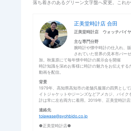
落ち着きのあるグリーン文字盤へ変更。これか
正美堂時計店 合田
正美堂時計店 ウォッチバイ
主な専門分野
腕時計や懐中時計の仕入れ、
されていた世界の見本市バー
加。秋葉原にて毎年懐中時計の展示会を開催
時計知識を深めお客様に時計の魅力をお伝えするた
動画を配信。
背景
1979年、高知県高知市の老舗呉服屋の四男とし
イトジャケットやジーンズなどアメカジ、バイク
計は常に左右両方に着用。2019年、正美堂時計
連絡先
toiawase@syohbido.co.jp
●正美堂時計店●