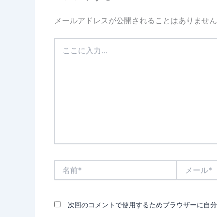
メールアドレスが公開されることはありません
こ
こ
に
入
力…
名
メ
前
ー
*
ル
*
次回のコメントで使用するためブラウザーに自分