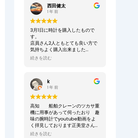
ませ。
西田健太
正美堂時計店でございます。
1 年 前
この度は大切な時計の修理をお任
せいただき誠にありがとうござい
3月1日に時計を購入したもので
ます。
す。
また、嬉しい口コミも誠にありが
店員さん2人ともとても良い方で
とうございます！！
気持ちよく購入出来ました
何度も来ていただき申し訳ござい
ありがとうございました
ませんでした。
続きを読む
オーナーからの返信
今後ともまた修理やオーバーホー
ニシケンTV様、
ル等、永くお付き合いいただけま
k
この度は数ある時計店の中から当
すと幸いです。
1 年 前
店へご来店いただき誠にありがと
どうぞよろしくお願いいたしま
うございました。
す。
また、嬉しいまで、誠に口コミい
高知 船舶クレーンのツカサ重
ただきありがとうございます。
正美堂時計店スタッフ
機に用事があって伺ったおり 趣
味の腕時計でyoutube動画をよ
大切な時計選びにお立ち会いでき
く拝見しております正美堂さん
てとても嬉しかったです
へ 冷やかしで伺ってしまいまし
またベルトのサイズが合わなくな
続きを読む