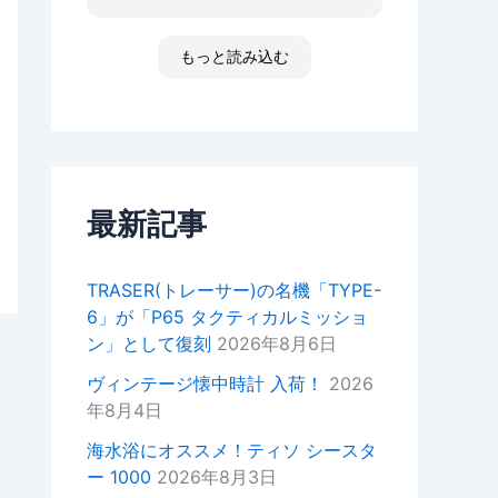
た ゴメンなさい 小心者ですか
ったり、何かあればいつでもお気
らただただ拝見しただけです素敵
軽にご相談ください！
な時間でした
もっと読み込む
高知 あと何回伺う事があるだ
今後ともどうぞよろしくお願いい
ろ 船舶に関わる事が無くなった
たします。
ら 終わりかな 特殊な企業があ
重ねてではございますがこの度は
って大好きな土地です 腕時計
ご来店いただきありがとうござい
安物しか買えないですけど シチ
ました。
ズンの機械が好きですね
セイコーのオートクォーツ 褒め
最新記事
正美堂スタッフ
てもらえた！
オーナーからの返信
TRASER(トレーサー)の名機「TYPE-
k様
6」が「P65 タクティカルミッショ
この度は嬉しい評価をいただき誠
ン」として復刻
2026年8月6日
にありがとうございます。
YouTubeの動画もご覧いただい
ヴィンテージ懐中時計 入荷！
2026
ているとのことで、スタッフ一同
年8月4日
大変嬉しい気持ちでございます。
海水浴にオススメ！ティソ シースタ
次お越しの際はぜひお話しさせて
ー 1000
2026年8月3日
いただきたいので宜しければお声