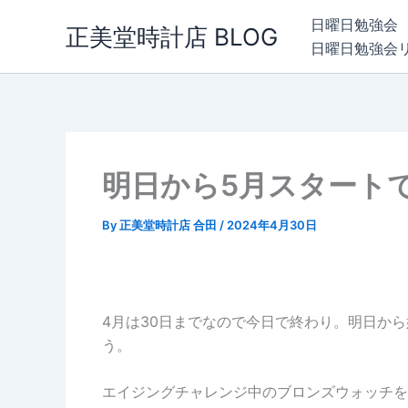
内
日曜日勉強会
正美堂時計店 BLOG
容
日曜日勉強会
を
ス
キ
ッ
プ
明日から5月スタート
By
正美堂時計店 合田
/
2024年4月30日
4月は30日までなので今日で終わり。明日か
う。
エイジングチャレンジ中のブロンズウォッチを