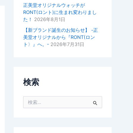
掛けいただけると幸いでございま
正美堂オリジナルウォッチが
す。
RONT(ロント)に生まれ変わりまし
た！
2026年8月1日
今後ともどうぞよろしくお願いい
たします。
【新ブランド誕生のお知らせ】 -正
美堂オリジナルから『RONT(ロン
正美堂時計店スタッフ
ト〉』へ。-
2026年7月31日
検索
検
索
対
象
: