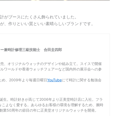
計がブースにたくさん飾られていました。
が、作りといい質といい素晴らしいブランドです。
ヤー兼時計修理三級技能士 合田圭四郎
販売、オリジナルウォッチのデザインや組み立て。スイスで開催
ゼルワールドや香港ウォッチフェアーなど国内外の展示会への参
め、2009年より毎週日曜日
YouTube
にて時計に関する勉強会
て誕生。時計好きが高じて2006年より正美堂時計店に入社。フラ
をこよなく愛する。あらゆるお客様の環境を理解するため、腕時
店創業50周年の節目の年に正美堂オリジナルウォッチを開発。