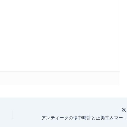
アンティークの懐中時計と正美堂＆マーヴィン懐中時計が初めてご対面