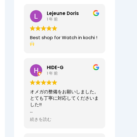
2025/07/25
今日もベルト交換にお伺いしまし
Lejeune Doris
た。店員の方が親切なのに加え、
1 年 前
時計がお好きなのが伝わってきま
すし、寄り添った接客をしてくれ
ましたので、買い物が気持ちよく
Best shop for Watch in kochi !
できました。また、おすすめ通り
交換したベルトもガラッと雰囲気
が変わりましたが、新たな魅力を
発見することができました。好き
と仕事がマッチしたご商売は人の
HIDE-G
心を豊かにするんだなぁと感じ入
1 年 前
りました。ありがとうございま
す。
オメガの整備をお願いしました。
オーナーからの返信
とても丁寧に対応してくださいま
先日はベルト調整のご依頼誠にあ
した!!
りがとうございます。
店内も楽しんでいただけて何より
オーナーからの返信
続きを読む
でございます。
HIDE-G様
またの機会にぜひご来店ください
お世話になっております。