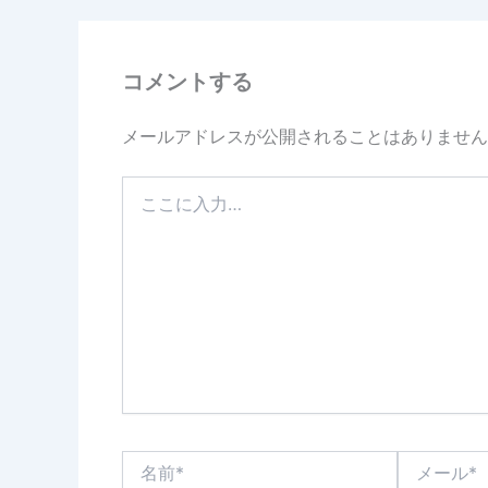
コメントする
メールアドレスが公開されることはありません
こ
こ
に
入
力…
名
メ
前
ー