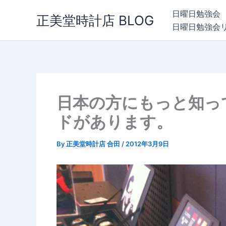
内
日曜日勉強会
正美堂時計店 BLOG
容
日曜日勉強会
を
ス
キ
ッ
プ
日本の方にもっと知っ
ドがあります。
By
正美堂時計店 合田
/
2012年3月9日