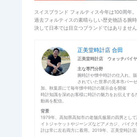
スイスブランド フォルティス今年は100周年。
過去フォルティスの素晴らしい歴史物語る腕時
決して日本では目立つブランドではありません
正美堂時計店 合田
正美堂時計店 ウォッチバイ
主な専門分野
腕時計や懐中時計の仕入れ、
されていた世界の見本市バー
加。秋葉原にて毎年懐中時計の展示会を開催
時計知識を深めお客様に時計の魅力をお伝えするた
動画を配信。
背景
1979年、高知県高知市の老舗呉服屋の四男とし
イトジャケットやジーンズなどアメカジ、バイク
計は常に左右両方に着用。2019年、正美堂時計