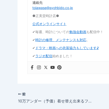
連絡先
toiawase@syohbido.co.jp
●正美堂時計店●
公式オンラインサイト
✔︎毎週、時計についての
勉強会動画
も配信中！
✔︎
時計の修理、メンテナンスも対応
。
✔︎
ドラマ・映画への衣装協力もしています♪
✔︎
ラジオ配信
始めました！
前
10万アンダー（予価）着せ替え出来るフォルティス