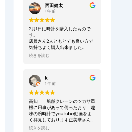
ませ。
西田健太
正美堂時計店でございます。
1 年 前
この度は大切な時計の修理をお任
せいただき誠にありがとうござい
3月1日に時計を購入したもので
ます。
す。
また、嬉しい口コミも誠にありが
店員さん2人ともとても良い方で
とうございます！！
気持ちよく購入出来ました
何度も来ていただき申し訳ござい
ありがとうございました
ませんでした。
続きを読む
オーナーからの返信
今後ともまた修理やオーバーホー
ニシケンTV様、
ル等、永くお付き合いいただけま
k
この度は数ある時計店の中から当
すと幸いです。
1 年 前
店へご来店いただき誠にありがと
どうぞよろしくお願いいたしま
うございました。
す。
また、嬉しいまで、誠に口コミい
高知 船舶クレーンのツカサ重
ただきありがとうございます。
正美堂時計店スタッフ
機に用事があって伺ったおり 趣
味の腕時計でyoutube動画をよ
大切な時計選びにお立ち会いでき
く拝見しております正美堂さん
てとても嬉しかったです
へ 冷やかしで伺ってしまいまし
またベルトのサイズが合わなくな
続きを読む